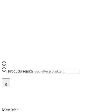
Products search
0
NEAKERS
PRISGARANTI
100% ÆGTE VARER
13.000+ GLADE KUN
Main Menu