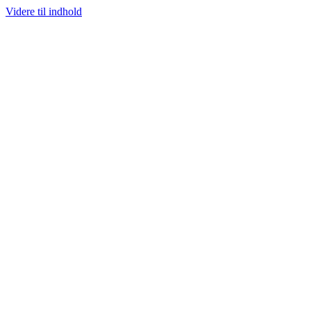
Videre til indhold
NEAKERS
PRISGARANTI
100% ÆGTE VARER
13.000+ GLADE KUN