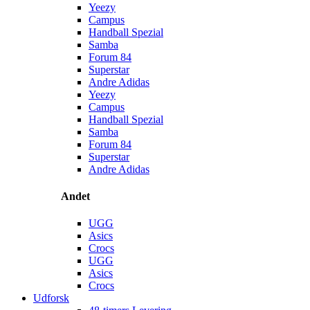
Yeezy
Campus
Handball Spezial
Samba
Forum 84
Superstar
Andre Adidas
Yeezy
Campus
Handball Spezial
Samba
Forum 84
Superstar
Andre Adidas
Andet
UGG
Asics
Crocs
UGG
Asics
Crocs
Udforsk