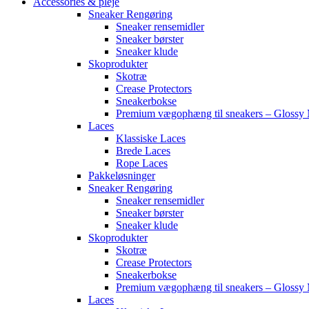
Accessories & pleje
Sneaker Rengøring
Sneaker rensemidler
Sneaker børster
Sneaker klude
Skoprodukter
Skotræ
Crease Protectors
Sneakerbokse
Premium vægophæng til sneakers – Glossy 
Laces
Klassiske Laces
Brede Laces
Rope Laces
Pakkeløsninger
Sneaker Rengøring
Sneaker rensemidler
Sneaker børster
Sneaker klude
Skoprodukter
Skotræ
Crease Protectors
Sneakerbokse
Premium vægophæng til sneakers – Glossy 
Laces