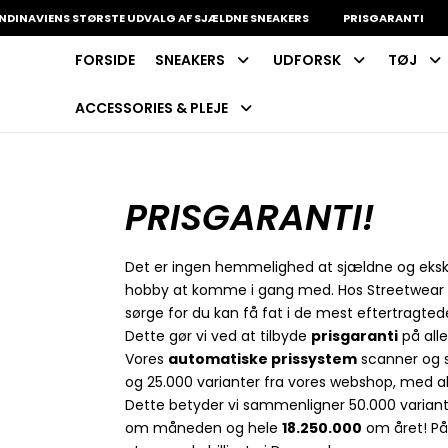
NAVIENS STØRSTE UDVALG AF SJÆLDNE SNEAKERS
PRISGARANTI
1
FORSIDE
SNEAKERS
UDFORSK
TØJ
INDKØBSKURV
Fri fragt på sneakers
60 dages returret
ACCESSORIES & PLEJE
Din kurv er tom.
PRISGARANTI!
Det er ingen hemmelighed at sjældne og ekskl
hobby at komme i gang med. Hos Streetwear Ev
sørge for du kan få fat i de mest eftertragtede
Dette gør vi ved at tilbyde
prisgaranti
på alle
Vores
automatiske prissystem
scanner og 
og 25.000 varianter fra vores webshop, med a
Dette betyder vi sammenligner 50.000 varian
om måneden og hele
18.250.000
om året! På 