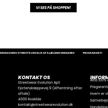
VI SES PÅ SHOPPEN!
NAVIENS STØRSTE UDVALG AF SJÆLDNE SNEAKERS
PRISGARANTI
1
0
kr.
I alt
Køb for
300
kr.
mere for gratis fragt
KONTAKT OS
INFOR
GÅ TIL BETALING
Altid 100%
Streetwear Evolution ApS
Prisgaranti
Fjortenskæppevej 9 (Afhentning efter
aftale)
Hvem er v
4000 Roskilde
Samarbej
kontakt@streetwearevolution.dk
Handelsbet