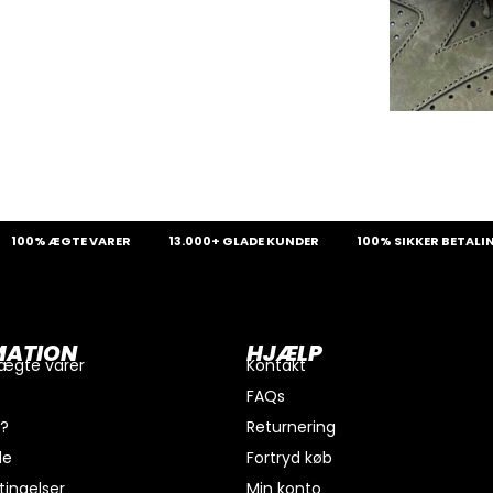
00% ÆGTE VARER
13.000+ GLADE KUNDER
100% SIKKER BETALING
MATION
HJÆLP
 ægte varer
Kontakt
FAQs
i?
Returnering
de
Fortryd køb
ingelser
Min konto