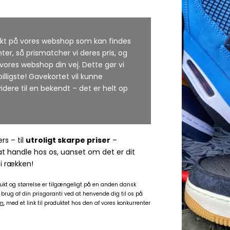
ukt på vores webshop som kan findes
ter, så prismatcher vi deres pris, og
 vores webshop din vej. Dette gør vi
billigste! Gavekortet vil kunne
idere til en bekendt – det er helt op
s – til
utroligt skarpe priser
–
 at handle hos os, uanset om det er dit
 i rækken!
ukt og størrelse er tilgængeligt på en anden dansk
ug af din prisgaranti ved at henvende dig til os på
am
, med et link til produktet hos den af vores konkurrenter