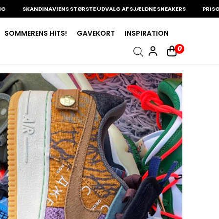
SKANDINAVIENS STØRSTE UDVALG AF SJÆLDNE SNEAKERS
PRISGAR
SOMMERENS HITS!
GAVEKORT
INSPIRATION
0