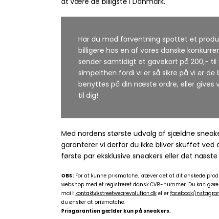
at være de billigste i Danmark.
Har du mod forventning spottet et prod
billigere hos en af vores danske konkurren
sender samtidigt et gavekort på 200,- til
simpelthen fordi vi er så sikre på vi er de 
benyttes på din næste ordre, eller gives v
til dig!
Med nordens største udvalg af sjældne sneaker
garanterer vi derfor du ikke bliver skuffet ved
første par eksklusive sneakers eller det næste
OBS:
For at kunne prismatche, kræver det at dit ønskede prod
webshop med et registreret dansk CVR-nummer. Du kan gøre br
mail:
kontakt@streetwearevolution.dk
eller
facebook
/
instagr
du ønsker at prismatche.
Prisgarantien gælder kun på sneakers.