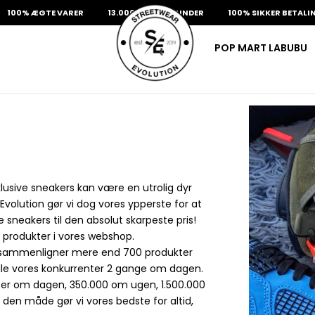
00% ÆGTE VARER
13.000+ GLADE KUNDER
100% SIKKER BETALING
POP MART LABUBU
usive sneakers kan være en utrolig dyr
olution gør vi dog vores ypperste for at
 sneakers til den absolut skarpeste pris!
 produkter i vores webshop.
sammenligner mere end 700 produkter
lle vores konkurrenter 2 gange om dagen.
ter om dagen, 350.000 om ugen, 1.500.000
den måde gør vi vores bedste for altid,