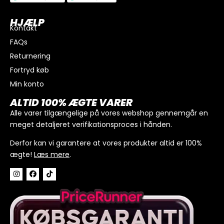
HJÆLP
Kontakt
FAQs
Returnering
Fortryd køb
Min konto
I alt
0
kr.
ALTID 100% ÆGTE VARER
Køb for
300
kr.
mere for gratis fragt
Alle varer tilgængelige på vores webshop gennemgår en
meget detaljeret verifikationsproces i hånden.
GÅ TIL BETALING
Derfor kan vi garantere at vores produkter altid er 100%
ægte!
Læs mere
.