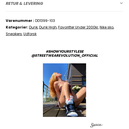
RETUR & LEVERING
Varenummer
DD1399-103
Kategorier
Dunk
,
Dunk High
,
Favoritter Under 2000kr
,
Nike sko
,
Sneakers
,
Udforsk
#SHOWYOURSTYLESE
@STREETWEAREVOLUTION_OFFICIAL