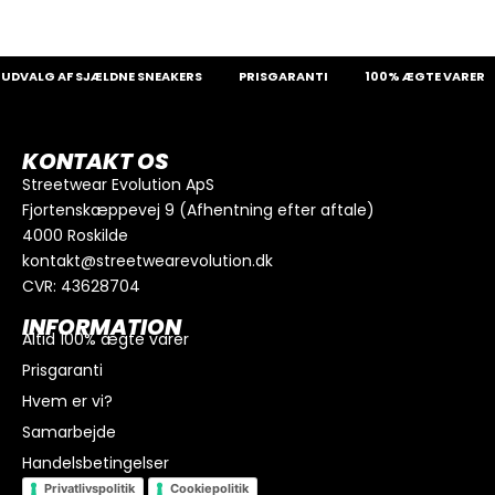
DVALG AF SJÆLDNE SNEAKERS
PRISGARANTI
100% ÆGTE VARER
KONTAKT OS
Streetwear Evolution ApS
Fjortenskæppevej 9 (Afhentning efter aftale)
4000 Roskilde
kontakt@streetwearevolution.dk
CVR: 43628704
INFORMATION
Altid 100% ægte varer
Prisgaranti
Hvem er vi?
Samarbejde
Handelsbetingelser
Privatlivspolitik
Cookiepolitik