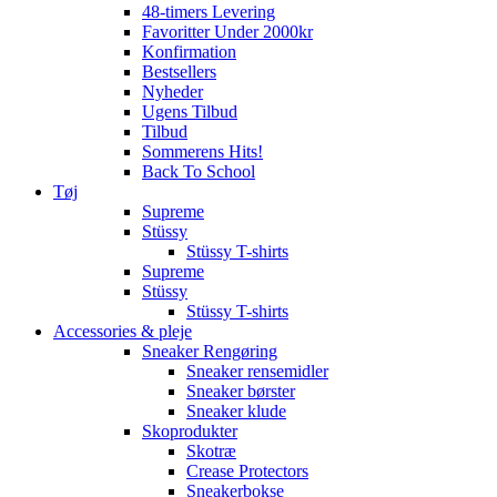
48-timers Levering
Favoritter Under 2000kr
Konfirmation
Bestsellers
Nyheder
Ugens Tilbud
Tilbud
Sommerens Hits!
Back To School
Tøj
Supreme
Stüssy
Stüssy T-shirts
Supreme
Stüssy
Stüssy T-shirts
Accessories & pleje
Sneaker Rengøring
Sneaker rensemidler
Sneaker børster
Sneaker klude
Skoprodukter
Skotræ
Crease Protectors
Sneakerbokse