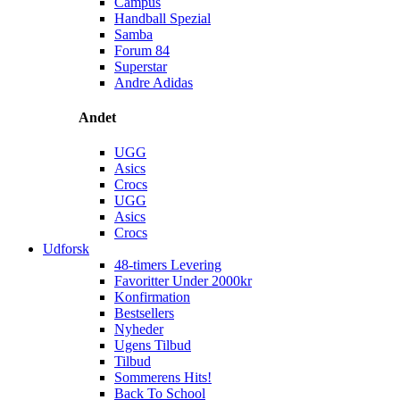
Campus
Handball Spezial
Samba
Forum 84
Superstar
Andre Adidas
Andet
UGG
Asics
Crocs
UGG
Asics
Crocs
Udforsk
48-timers Levering
Favoritter Under 2000kr
Konfirmation
Bestsellers
Nyheder
Ugens Tilbud
Tilbud
Sommerens Hits!
Back To School