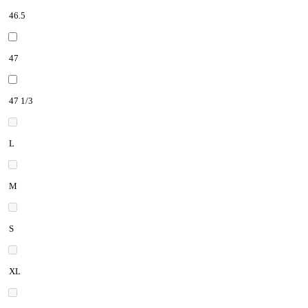
46.5
47
47 1/3
L
M
S
XL