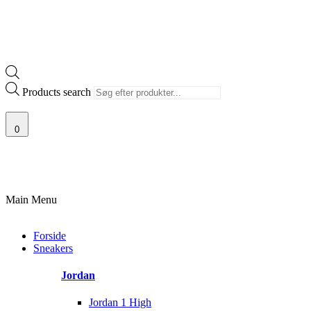
Products search
0
PRISGARANTI
100% ÆGTE VARER
13.000+ GLADE KUNDER
10
Main Menu
Forside
Sneakers
Jordan
Jordan 1 High