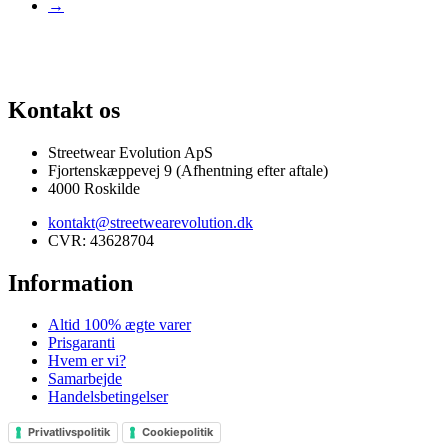
→
PRISGARANTI
100% ÆGTE VARER
13.000+ GLADE KUNDER
10
Kontakt os
Streetwear Evolution ApS
Fjortenskæppevej 9 (Afhentning efter aftale)
4000 Roskilde
kontakt@streetwearevolution.dk
CVR: 43628704
Information
Altid 100% ægte varer
Prisgaranti
Hvem er vi?
Samarbejde
Handelsbetingelser
Privatlivspolitik
Cookiepolitik