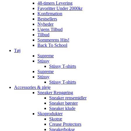
48-timers Levering
Favoritter Under 2000kr
Konfirmation
Bestsellers
Nyheder
Ugens Tilbud
Tilbud
Sommerens Hits!
Back To School
Tøj
Supreme
Stüssy
Stüssy T-shirts
Supreme
Stüssy
Stüssy T-shirts
Accessories & pleje
Sneaker Rengøring
Sneaker rensemidler
Sneaker børster
Sneaker klude
Skoprodukter
Skotræ
Crease Protectors
Sneakerbokse