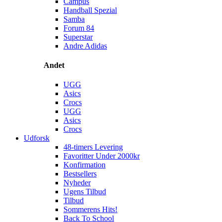
Campus
Handball Spezial
Samba
Forum 84
Superstar
Andre Adidas
Andet
UGG
Asics
Crocs
UGG
Asics
Crocs
Udforsk
48-timers Levering
Favoritter Under 2000kr
Konfirmation
Bestsellers
Nyheder
Ugens Tilbud
Tilbud
Sommerens Hits!
Back To School