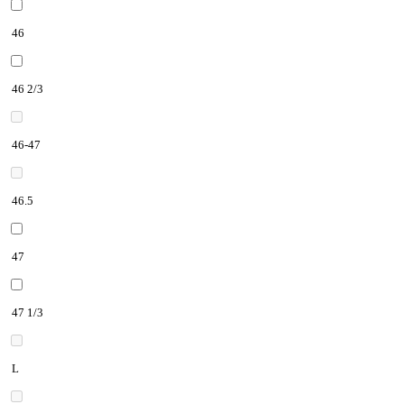
46
46 2/3
46-47
46.5
47
47 1/3
L