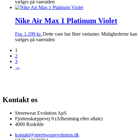
vælges på varesiden
Nike Air Max 1 Platinum Violet
Fra:
1.199
kr.
Dette vare har flere varianter. Mulighederne kan
vælges på varesiden
1
2
3
→
G AF SJÆLDNE SNEAKERS
PRISGARANTI
100% ÆGTE VARER
13.
Kontakt os
Streetwear Evolution ApS
Fjortenskæppevej 9 (Afhentning efter aftale)
4000 Roskilde
kontakt@streetwearevolution.dk