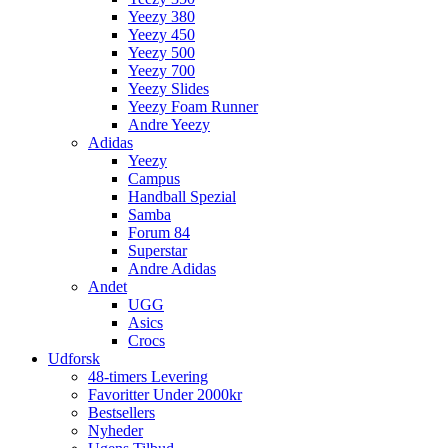
Yeezy 380
Yeezy 450
Yeezy 500
Yeezy 700
Yeezy Slides
Yeezy Foam Runner
Andre Yeezy
Adidas
Yeezy
Campus
Handball Spezial
Samba
Forum 84
Superstar
Andre Adidas
Andet
UGG
Asics
Crocs
Udforsk
48-timers Levering
Favoritter Under 2000kr
Bestsellers
Nyheder