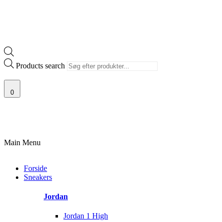
Products search
0
G AF SJÆLDNE SNEAKERS
PRISGARANTI
100% ÆGTE VARER
13.
Main Menu
Forside
Sneakers
Jordan
Jordan 1 High