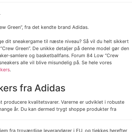
.
w Green”, fra det kendte brand Adidas.
e dit sneakergame til næste niveau? Så vil du helt sikkert
“Crew Green”. De unikke detaljer på denne model gør den
neaker-samlere og basketballfans. Forum 84 Low “Crew
 sneakers alle vil blive misundelig på. Se hele vores
kers
.
kers fra Adidas
 producere kvalitetsvarer. Varerne er udviklet i robuste
i mange år. Du kan dermed trygt shoppe produkter fra
jem fra troværdige leverandører i EU, og tjekkes herefter