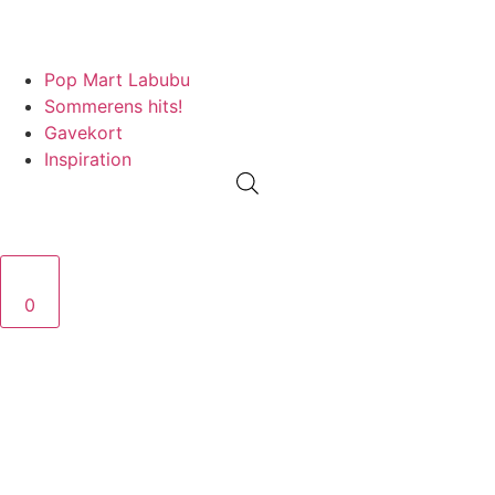
PRISGARANTI
100% ÆGTE VARER
13.000+ GLADE KUNDER
1
Pop Mart Labubu
Sommerens hits!
Gavekort
Inspiration
0