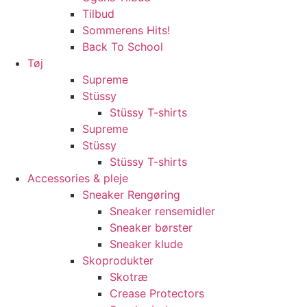
Tilbud
Sommerens Hits!
Back To School
Tøj
Supreme
Stüssy
Stüssy T-shirts
Supreme
Stüssy
Stüssy T-shirts
Accessories & pleje
Sneaker Rengøring
Sneaker rensemidler
Sneaker børster
Sneaker klude
Skoprodukter
Skotræ
Crease Protectors