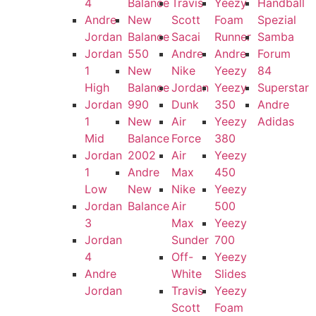
4
Balance
Travis
Yeezy
Handball
Andre
New
Scott
Foam
Spezial
Jordan
Balance
Sacai
Runner
Samba
Jordan
550
Andre
Andre
Forum
1
New
Nike
Yeezy
84
High
Balance
Jordan
Yeezy
Superstar
Jordan
990
Dunk
350
Andre
1
New
Air
Yeezy
Adidas
Mid
Balance
Force
380
Jordan
2002
Air
Yeezy
1
Andre
Max
450
Low
New
Nike
Yeezy
Jordan
Balance
Air
500
3
Max
Yeezy
Jordan
Sunder
700
4
Off-
Yeezy
Andre
White
Slides
Jordan
Travis
Yeezy
Scott
Foam