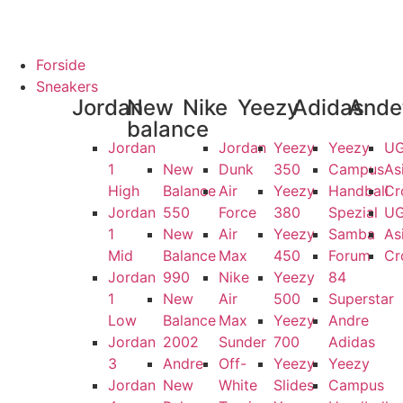
GARANTI
100% ÆGTE VARER
13.000+ GLADE KUNDER
100% SIKK
Forside
Sneakers
Jordan
New
Nike
Yeezy
Adidas
Ande
balance
Jordan
Jordan
Yeezy
Yeezy
U
1
New
Dunk
350
Campus
As
High
Balance
Air
Yeezy
Handball
Cr
Jordan
550
Force
380
Spezial
U
1
New
Air
Yeezy
Samba
As
Mid
Balance
Max
450
Forum
Cr
Jordan
990
Nike
Yeezy
84
1
New
Air
500
Superstar
Low
Balance
Max
Yeezy
Andre
Jordan
2002
Sunder
700
Adidas
3
Andre
Off-
Yeezy
Yeezy
Jordan
New
White
Slides
Campus