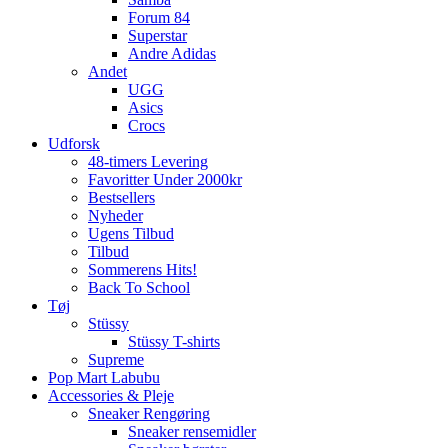
Forum 84
Superstar
Andre Adidas
Andet
UGG
Asics
Crocs
Udforsk
48-timers Levering
Favoritter Under 2000kr
Bestsellers
Nyheder
Ugens Tilbud
Tilbud
Sommerens Hits!
Back To School
Tøj
Stüssy
Stüssy T-shirts
Supreme
Pop Mart Labubu
Accessories & Pleje
Sneaker Rengøring
Sneaker rensemidler