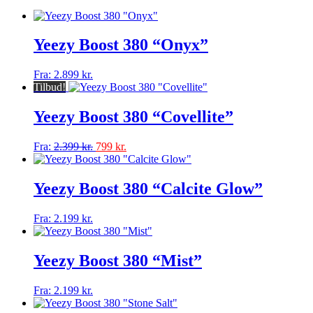
Yeezy Boost 380 “Onyx”
Dette
Fra:
2.899
kr.
vare
Tilbud!
har
flere
Yeezy Boost 380 “Covellite”
varianter.
Mulighederne
Dette
Fra:
2.399
kr.
799
kr.
kan
vare
vælges
har
på
flere
Yeezy Boost 380 “Calcite Glow”
varesiden
varianter.
Mulighederne
Dette
Fra:
2.199
kr.
kan
vare
vælges
har
på
flere
Yeezy Boost 380 “Mist”
varesiden
varianter.
Mulighederne
Dette
Fra:
2.199
kr.
kan
vare
vælges