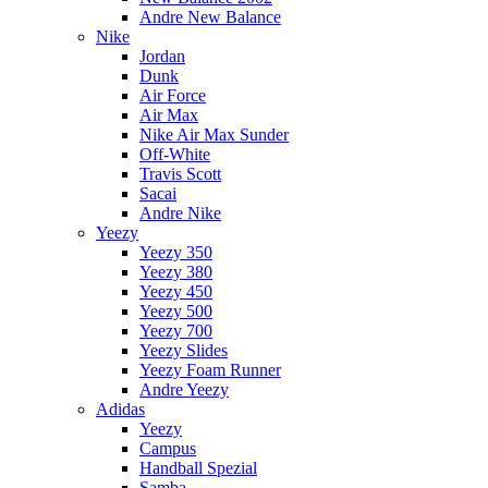
Andre New Balance
Nike
Jordan
Dunk
Air Force
Air Max
Nike Air Max Sunder
Off-White
Travis Scott
Sacai
Andre Nike
Yeezy
Yeezy 350
Yeezy 380
Yeezy 450
Yeezy 500
Yeezy 700
Yeezy Slides
Yeezy Foam Runner
Andre Yeezy
Adidas
Yeezy
Campus
Handball Spezial
Samba