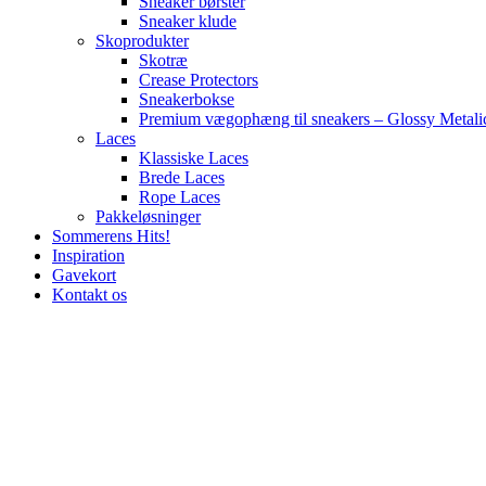
Sneaker børster
Sneaker klude
Skoprodukter
Skotræ
Crease Protectors
Sneakerbokse
Premium vægophæng til sneakers – Glossy Metali
Laces
Klassiske Laces
Brede Laces
Rope Laces
Pakkeløsninger
Sommerens Hits!
Inspiration
Gavekort
Kontakt os