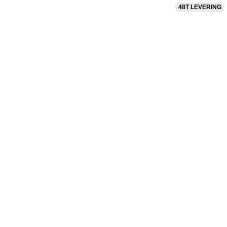
Videre
48T LEVERING
til
VALG AF SJÆLDNE SNEAKERS
PRISGARANTI
100% ÆGTE VARER
indhold