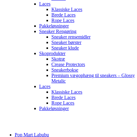
Laces
Klassiske Laces
Brede Laces
Rope Laces
Pakkeløsninger
Sneaker Rengøring
Sneaker rensemidler
Sneaker børster
Sneaker klude
Skoprodukter
Skotræ
Crease Protectors
Sneakerbokse
Premium vægophæng til sneakers – Glossy
Metalic
Laces
Klassiske Laces
Brede Laces
Rope Laces
Pakkeløsninger
Main
Menu
Pop Mart Labubu