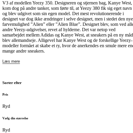
V3 af modellen Yeezy 350. Designeren og stjernen bag, Kanye West,
kom dog på andre tanker, som førte til, at Yeezy 380 fik sig eget navn
og blev udgivet som sin egen model. Det mest revolutionerende i
designet var dog ikke ændringer i selve designet, men i stedet den nye
farvemulighed ”Alien” eller ”Alien Blue”. Designet blev, som ved all
andre Yeezy-udgivelser, revet af hylderne. Det var netop ved
samarbejdet mellem Adidas og Kanye West, at sneakers på en ny må
blev allemandseje. Alligevel har Kanye West og de forskellige Yeezy-
modeller formået at skabe et ry, hvor de anerkendes en smule mere en
mange andre sneakers.
Læs mere
Sorter efter
Pris
Ryd
Vælg din størrelse
Ryd