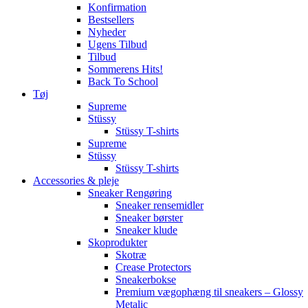
Konfirmation
Bestsellers
Nyheder
Ugens Tilbud
Tilbud
Sommerens Hits!
Back To School
Tøj
Supreme
Stüssy
Stüssy T-shirts
Supreme
Stüssy
Stüssy T-shirts
Accessories & pleje
Sneaker Rengøring
Sneaker rensemidler
Sneaker børster
Sneaker klude
Skoprodukter
Skotræ
Crease Protectors
Sneakerbokse
Premium vægophæng til sneakers – Glossy
Metalic