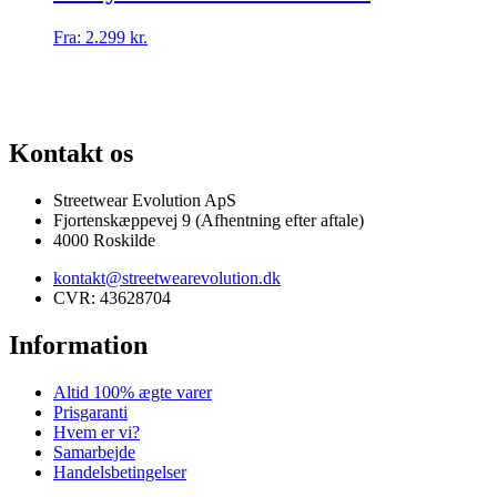
varianter.
Mulighederne
Dette
Fra:
2.299
kr.
kan
vare
vælges
har
på
flere
varesiden
VALG AF SJÆLDNE SNEAKERS
PRISGARANTI
100% ÆGTE VARER
varianter.
Mulighederne
Kontakt os
kan
vælges
på
Streetwear Evolution ApS
varesiden
Fjortenskæppevej 9 (Afhentning efter aftale)
4000 Roskilde
kontakt@streetwearevolution.dk
CVR: 43628704
Information
Altid 100% ægte varer
Prisgaranti
Hvem er vi?
Samarbejde
Handelsbetingelser