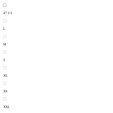
47 1/3
L
M
S
XL
XS
XXL