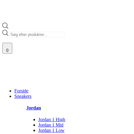
Products
search
0
VALG AF SJÆLDNE SNEAKERS
PRISGARANTI
100% ÆGTE VARER
Main
Menu
Forside
Sneakers
Jordan
Jordan 1 High
Jordan 1 Mid
Jordan 1 Low