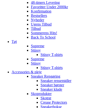
48-timers Levering
Favoritter Under 2000kr
Konfirmation
Bestsellers
Nyheder
Ugens Tilbud
Tilbud
Sommerens Hits!
Back To School
Tøj
Supreme
Stüssy
Stüssy T-shirts
Supreme
Stüssy
Stüssy T-shirts
Accessories & pleje
Sneaker Rengøring
Sneaker rensemidler
Sneaker børster
Sneaker klude
Skoprodukter
Skotræ
Crease Protectors
Sneakerbokse