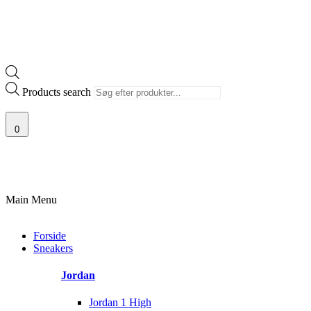
Products search
0
 SJÆLDNE SNEAKERS
PRISGARANTI
100% ÆGTE VARER
13.000+
Main Menu
Forside
Sneakers
Jordan
Jordan 1 High