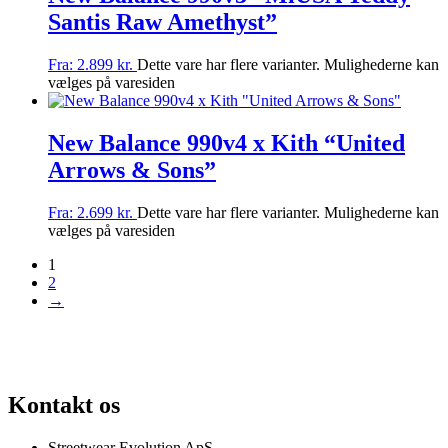
Santis Raw Amethyst”
Fra:
2.899
kr.
Dette vare har flere varianter. Mulighederne kan
vælges på varesiden
New Balance 990v4 x Kith “United
Arrows & Sons”
Fra:
2.699
kr.
Dette vare har flere varianter. Mulighederne kan
vælges på varesiden
1
2
→
 SJÆLDNE SNEAKERS
PRISGARANTI
100% ÆGTE VARER
13.000+
Kontakt os
Streetwear Evolution ApS