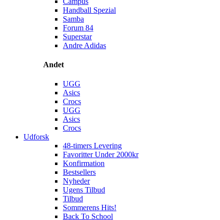
Campus
Handball Spezial
Samba
Forum 84
Superstar
Andre Adidas
Andet
UGG
Asics
Crocs
UGG
Asics
Crocs
Udforsk
48-timers Levering
Favoritter Under 2000kr
Konfirmation
Bestsellers
Nyheder
Ugens Tilbud
Tilbud
Sommerens Hits!
Back To School