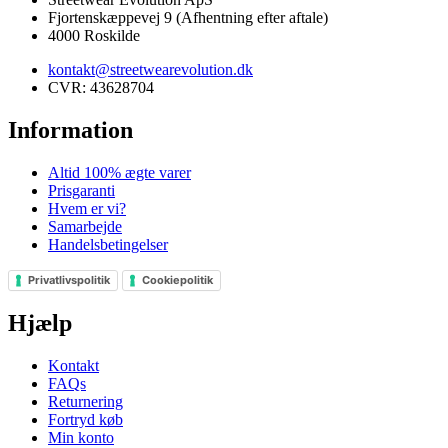
Fjortenskæppevej 9 (Afhentning efter aftale)
4000 Roskilde
kontakt@streetwearevolution.dk
CVR: 43628704
Information
Altid 100% ægte varer
Prisgaranti
Hvem er vi?
Samarbejde
Handelsbetingelser
Privatlivspolitik
Cookiepolitik
Hjælp
Kontakt
FAQs
Returnering
Fortryd køb
Min konto