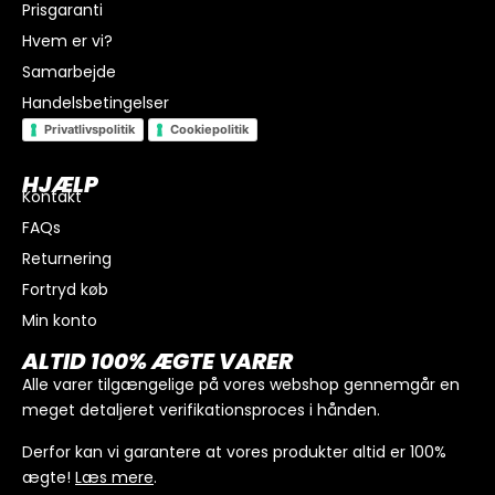
Prisgaranti
Hvem er vi?
Samarbejde
Handelsbetingelser
Privatlivspolitik
Cookiepolitik
HJÆLP
Kontakt
FAQs
Returnering
Fortryd køb
Min konto
I alt
0
kr.
ALTID 100% ÆGTE VARER
Køb for
300
kr.
mere for gratis fragt
Alle varer tilgængelige på vores webshop gennemgår en
meget detaljeret verifikationsproces i hånden.
GÅ TIL BETALING
Derfor kan vi garantere at vores produkter altid er 100%
ægte!
Læs mere
.