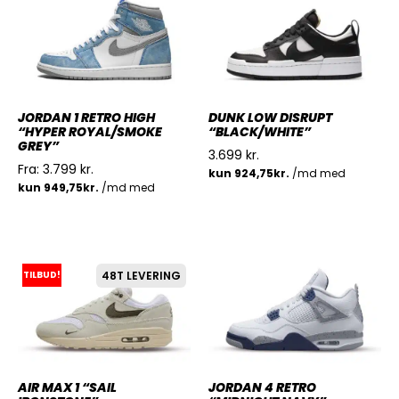
JORDAN 1 RETRO HIGH
DUNK LOW DISRUPT
“HYPER ROYAL/SMOKE
“BLACK/WHITE”
GREY”
3.699
kr.
Fra:
3.799
kr.
TILBUD!
48T LEVERING
AIR MAX 1 “SAIL
JORDAN 4 RETRO