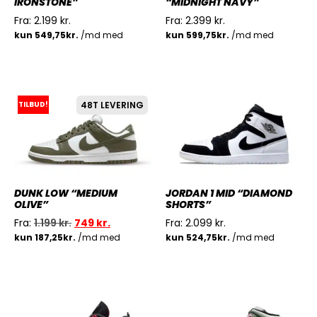
IRONSTONE”
“MIDNIGHT NAVY”
Fra:
2.199
kr.
Fra:
2.399
kr.
TILBUD!
48T LEVERING
DUNK LOW “MEDIUM
JORDAN 1 MID “DIAMOND
OLIVE”
SHORTS”
Fra:
1.199
kr.
749
kr.
Fra:
2.099
kr.