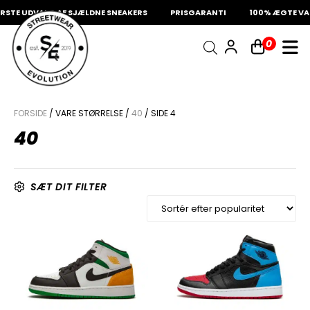
E UDVALG AF SJÆLDNE SNEAKERS
PRISGARANTI
100% ÆGTE VARE
INDKØBSKURV
0
Fri fragt på sneakers
60 dages returret
Din kurv er tom.
FORSIDE
/ VARE STØRRELSE /
40
/ SIDE 4
40
SÆT DIT FILTER