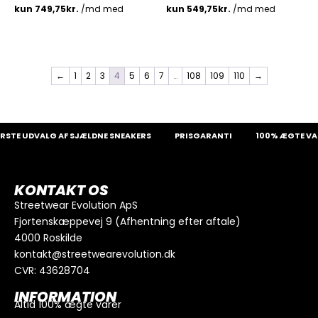
←
1
2
3
4
5
6
7
…
108
109
110
→
E UDVALG AF SJÆLDNE SNEAKERS
PRISGARANTI
100% ÆGTE VARE
KONTAKT OS
Streetwear Evolution ApS
Fjortenskæppevej 9 (Afhentning efter aftale)
4000 Roskilde
kontakt@streetwearevolution.dk
CVR: 43628704
INFORMATION
Altid 100% ægte varer