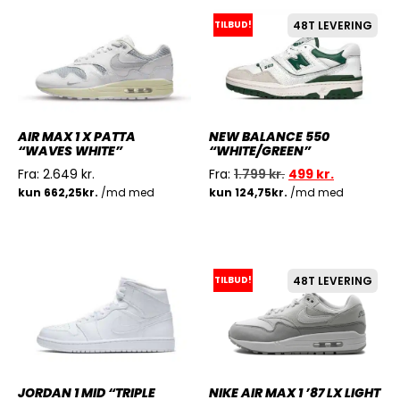
TILBUD!
48T LEVERING
AIR MAX 1 X PATTA
NEW BALANCE 550
“WAVES WHITE”
“WHITE/GREEN”
Fra:
2.649
kr.
Fra:
1.799
kr.
499
kr.
TILBUD!
48T LEVERING
JORDAN 1 MID “TRIPLE
NIKE AIR MAX 1 ’87 LX LIGHT