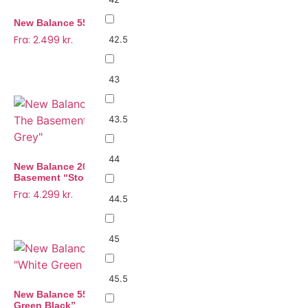
varianter.
Mulighederne
New Balance 550 “UNC”
New Balance 550 “Navy
Mulighederne
kan
Blue”
Fra:
2.499
kr.
42.5
kan
vælges
Fra:
2.499
kr.
vælges
Dette
på
Dette
på
vare
43
varesiden
vare
varesiden
har
har
flere
flere
43.5
varianter.
varianter.
Mulighederne
New Balance 2002R “JD
Mulighederne
kan
44
Sports Exclusive”
New Balance 2002R x The
kan
vælges
Fra:
2.699
kr.
Basement “Stone Grey”
vælges
på
Fra:
4.299
kr.
Dette
44.5
på
varesiden
Dette
vare
varesiden
vare
har
45
har
flere
flere
varianter.
45.5
varianter.
Mulighederne
New Balance 550 “White
Mulighederne
kan
Green Black”