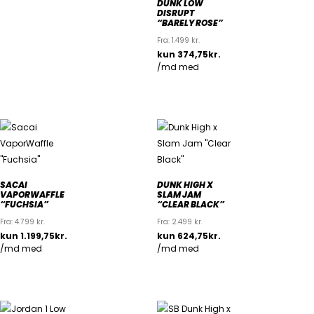
DUNK LOW
DISRUPT
“BARELY ROSE”
Fra:
1.499
kr.
SACAI
DUNK HIGH X
VAPORWAFFLE
SLAM JAM
“FUCHSIA”
“CLEAR BLACK”
Fra:
4.799
kr.
Fra:
2.499
kr.