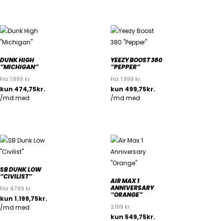
DUNK HIGH
YEEZY BOOST 380
“MICHIGAN”
“PEPPER”
Fra:
1.899
kr.
Fra:
1.999
kr.
SB DUNK LOW
“CIVILIST”
AIR MAX 1
ANNIVERSARY
Fra:
4.799
kr.
“ORANGE”
2.199
kr.