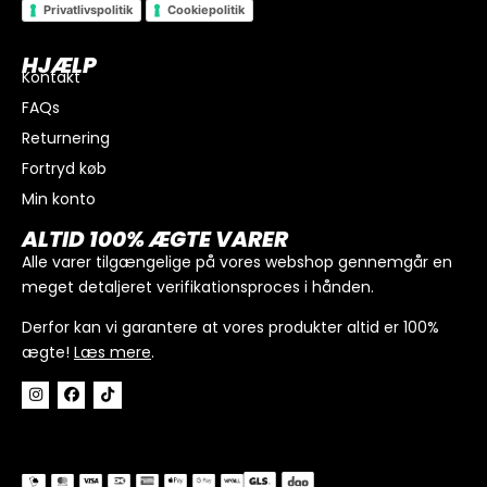
Privatlivspolitik
Cookiepolitik
HJÆLP
Kontakt
FAQs
I alt
0
kr.
Returnering
Køb for
300
kr.
mere for gratis fragt
Fortryd køb
GÅ TIL BETALING
Min konto
ALTID 100% ÆGTE VARER
Alle varer tilgængelige på vores webshop gennemgår en
meget detaljeret verifikationsproces i hånden.
Derfor kan vi garantere at vores produkter altid er 100%
ægte!
Læs mere
.