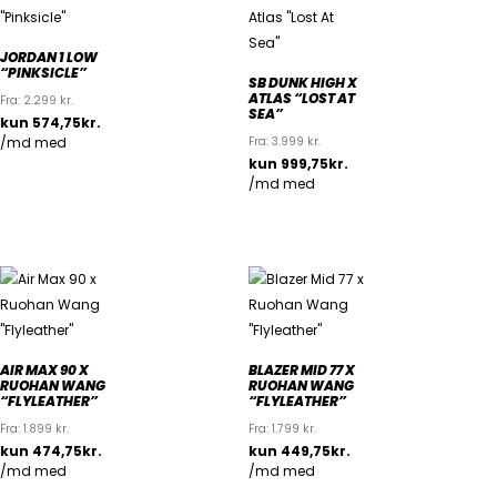
JORDAN 1 LOW
“PINKSICLE”
SB DUNK HIGH X
ATLAS “LOST AT
Fra:
2.299
kr.
SEA”
Fra:
3.999
kr.
AIR MAX 90 X
BLAZER MID 77 X
RUOHAN WANG
RUOHAN WANG
“FLYLEATHER”
“FLYLEATHER”
Fra:
1.899
kr.
Fra:
1.799
kr.