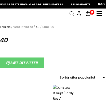
NS STØRSTE UDVALG AF SJÆLDNE SNEAKERS
PRISGARANTI
100% Æ
0
INDKØBSKURV
Fri fragt på sneakers
60 dages returret
Forside
/ Vare Størrelse /
40
/ Side 109
Din kurv er tom.
40
SÆT DIT FILTER