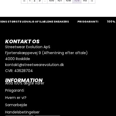
←
1
2
3
…
106
107
108
109
110
→
NS STØRSTE UDVALG AF SJÆLDNE SNEAKERS
PRISGARANTI
100% Æ
KONTAKT OS
Streetwear Evolution ApS
Fjortenskæppevej 9 (Afhentning efter aftale)
4000 Roskilde
kontakt@streetwearevolution.dk
CVR: 43628704
INFORMATION
Altid 100% ægte varer
Prisgaranti
Hvem er vi?
Samarbejde
Handelsbetingelser