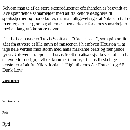
Selvom mange af de store skoproducenter efterhånden er begyndt at
lave spændende samarbejder med alt fra kendte designere til
sportsstjerner og modeikoner, må man alligevel sige, at Nike er et af d
mærker, der har gjort sig allermest bemærkede for deres samarbejder
med en lang række store navne.
En af disse navne er Travis Scott aka. ”Cactus Jack”, som på kort tid 
gået fra at være et lille navn på rapscenen i hjembyen Houston til at
tage hele verden med storm med hans markante beats og fængende
lyrics. Udover at rappe har Travis Scott nu altså også bevist, at han ha
en evne for design, hvilket kommer til udtryk i hans forskellige
versioner af alt fra Nikes Jordan 1 High til deres Air Force 1 og SB
Dunk Low.
Læs mere
Sorter efter
Pris
Ryd