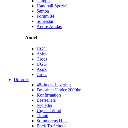
Campus
Handball Spezial
Samba
Forum 84
Superstar
Andre Adidas
Andet
UGG
Asics
Crocs
UGG
Asics
Crocs
Udforsk
48-timers Levering
Favoritter Under 2000kr
Konfirmation
Bestsellers
Nyheder
Ugens Tilbud
Tilbud
Sommerens Hits!
Back To School