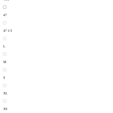
47
47 1/3
L
M
S
XL
XS