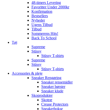
48-timers Levering
Favoritter Under 2000kr
Konfirmation
Bestsellers
Nyheder
Ugens Tilbud
Tilbud
Sommerens Hits!
Back To School
Tøj
Supreme
Stüssy
Stüssy T-shirts
Supreme
Stüssy
Stüssy T-shirts
Accessories & pleje
Sneaker Rengøring
Sneaker rensemidler
Sneaker børster
Sneaker klude
Skoprodukter
Skotræ
Crease Protectors
Sneakerbokse