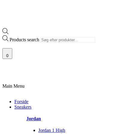
Products search
0
DNE SNEAKERS
PRISGARANTI
100% ÆGTE VARER
13.000+ GLAD
Main Menu
Forside
Sneakers
Jordan
Jordan 1 High