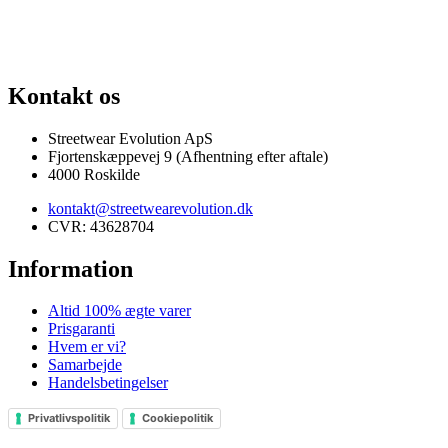
DNE SNEAKERS
PRISGARANTI
100% ÆGTE VARER
13.000+ GLAD
Kontakt os
Streetwear Evolution ApS
Fjortenskæppevej 9 (Afhentning efter aftale)
4000 Roskilde
kontakt@streetwearevolution.dk
CVR: 43628704
Information
Altid 100% ægte varer
Prisgaranti
Hvem er vi?
Samarbejde
Handelsbetingelser
Privatlivspolitik
Cookiepolitik