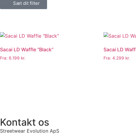
Sæt dit filter
Sacai LD Waffle “Black”
Sacai LD Waff
Fra:
6.199
kr.
Fra:
4.299
kr.
E SNEAKERS
PRISGARANTI
100% ÆGTE VARER
13.000+ GLADE 
Kontakt os
Streetwear Evolution ApS