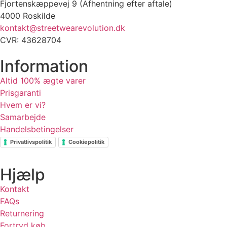
Fjortenskæppevej 9 (Afhentning efter aftale)
4000 Roskilde
kontakt@streetwearevolution.dk
CVR: 43628704
Information
Altid 100% ægte varer
Prisgaranti
Hvem er vi?
Samarbejde
Handelsbetingelser
Privatlivspolitik
Cookiepolitik
Hjælp
Kontakt
FAQs
Returnering
Fortryd køb