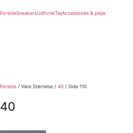
E SNEAKERS
PRISGARANTI
100% ÆGTE VARER
13.000+ GLADE 
Forside
Sneakers
Udforsk
Tøj
Accessories & pleje
Forside
/ Vare Størrelse /
40
/ Side 110
40