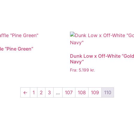
le “Pine Green”
Dunk Low x Off-White “Gold
Navy”
Fra:
5.199
kr.
←
1
2
3
…
107
108
109
110
KUNDER
100% SIKKER BETALING
SKANDINAVIENS STØRSTE UDVALG A