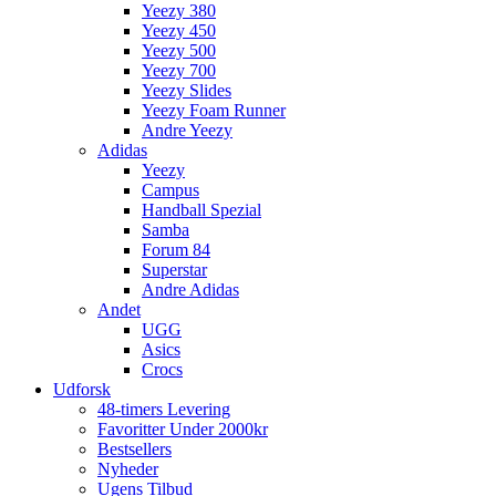
Yeezy 380
Yeezy 450
Yeezy 500
Yeezy 700
Yeezy Slides
Yeezy Foam Runner
Andre Yeezy
Adidas
Yeezy
Campus
Handball Spezial
Samba
Forum 84
Superstar
Andre Adidas
Andet
UGG
Asics
Crocs
Udforsk
48-timers Levering
Favoritter Under 2000kr
Bestsellers
Nyheder
Ugens Tilbud