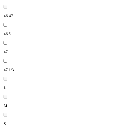
46-47
46.5
47
47 1/3
L
M
S