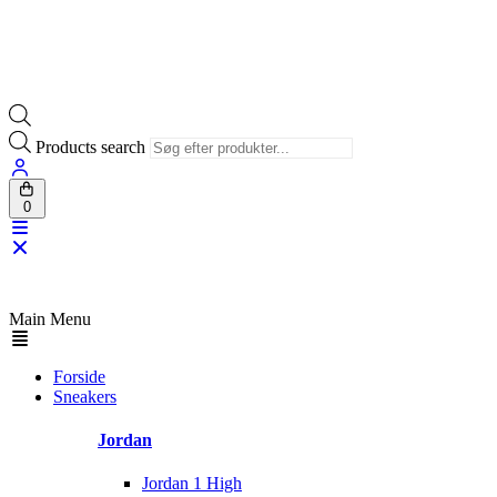
Products search
0
PRISGARANTI
100% ÆGTE VARER
13.000+ GLADE KUNDER
100
Main Menu
Forside
Sneakers
Jordan
Jordan 1 High