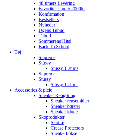
48-timers Levering
Favoritter Under 2000kr
Konfirmation
Bestsellers
Nyheder
Ugens Tilbud
Tilbud
Sommerens Hits!
Back To School
Tøj
Supreme
Stüssy
Stüssy T-shirts
Supreme
Stüssy
Stüssy T-shirts
Accessories & pleje
Sneaker Rengøring
Sneaker rensemidler
Sneaker børster
Sneaker klude
Skoprodukter
Skotræ
Crease Protectors
Sneakerbokse