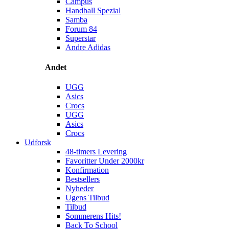
Campus
Handball Spezial
Samba
Forum 84
Superstar
Andre Adidas
Andet
UGG
Asics
Crocs
UGG
Asics
Crocs
Udforsk
48-timers Levering
Favoritter Under 2000kr
Konfirmation
Bestsellers
Nyheder
Ugens Tilbud
Tilbud
Sommerens Hits!
Back To School