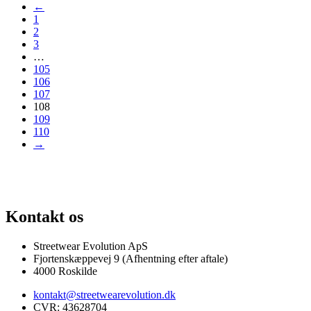
←
1
2
3
…
105
106
107
108
109
110
→
PRISGARANTI
100% ÆGTE VARER
13.000+ GLADE KUNDER
100
Kontakt os
Streetwear Evolution ApS
Fjortenskæppevej 9 (Afhentning efter aftale)
4000 Roskilde
kontakt@streetwearevolution.dk
CVR: 43628704