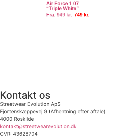
Air Force 1 07
“Triple White”
Fra:
949
kr.
749
kr.
100% ÆGTE VARER
13.000+ GLADE KUNDER
100% SIKKER BETALING
Kontakt os
Streetwear Evolution ApS
Fjortenskæppevej 9 (Afhentning efter aftale)
4000 Roskilde
kontakt@streetwearevolution.dk
CVR: 43628704