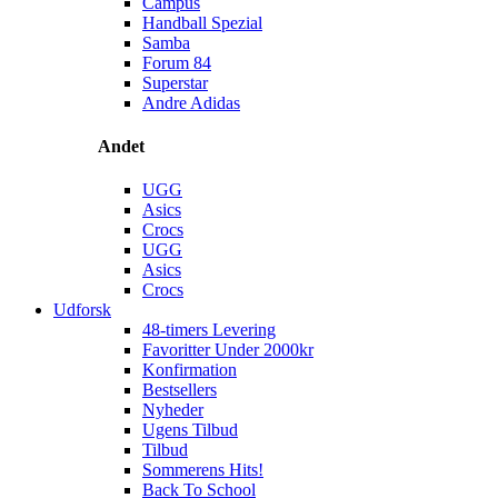
Campus
Handball Spezial
Samba
Forum 84
Superstar
Andre Adidas
Andet
UGG
Asics
Crocs
UGG
Asics
Crocs
Udforsk
48-timers Levering
Favoritter Under 2000kr
Konfirmation
Bestsellers
Nyheder
Ugens Tilbud
Tilbud
Sommerens Hits!
Back To School