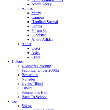
Andre Yeezy
Adidas
Yeezy
Campus
Handball Spezial
Samba
Forum 84
Superstar
Andre Adidas
Andet
UGG
Asics
Crocs
Udforsk
48-timers Levering
Favoritter Under 2000kr
Bestsellers
Nyheder
Ugens Tilbud
Tilbud
Sommerens Hits!
Back To School
Tøj
Stüssy