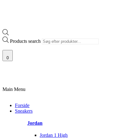
Products search
0
100% ÆGTE VARER
13.000+ GLADE KUNDER
100% SIKKER BETALI
Main Menu
Forside
Sneakers
Jordan
Jordan 1 High