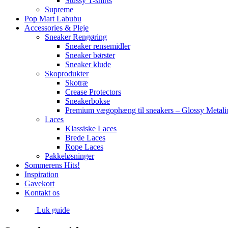
Stüssy T-shirts
Supreme
Pop Mart Labubu
Accessories & Pleje
Sneaker Rengøring
Sneaker rensemidler
Sneaker børster
Sneaker klude
Skoprodukter
Skotræ
Crease Protectors
Sneakerbokse
Premium vægophæng til sneakers – Glossy Metali
Laces
Klassiske Laces
Brede Laces
Rope Laces
Pakkeløsninger
Sommerens Hits!
Inspiration
Gavekort
Kontakt os
Luk guide