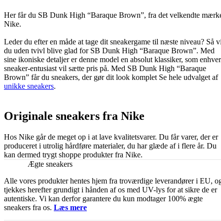
Her får du SB Dunk High “Baraque Brown”, fra det velkendte mærk
Nike.
Leder du efter en måde at tage dit sneakergame til næste niveau? Så vi
du uden tvivl blive glad for SB Dunk High “Baraque Brown”. Med
sine ikoniske detaljer er denne model en absolut klassiker, som enhver
sneaker-entusiast vil sætte pris på. Med SB Dunk High “Baraque
Brown” får du sneakers, der gør dit look komplet Se hele udvalget af
unikke sneakers
.
Originale sneakers fra Nike
Hos Nike går de meget op i at lave kvalitetsvarer. Du får varer, der er
produceret i utrolig hårdføre materialer, du har glæde af i flere år. Du
kan dermed trygt shoppe produkter fra Nike.
Ægte sneakers
Alle vores produkter hentes hjem fra troværdige leverandører i EU, o
tjekkes herefter grundigt i hånden af os med UV-lys for at sikre de er
autentiske. Vi kan derfor garantere du kun modtager 100% ægte
sneakers fra os.
Læs mere