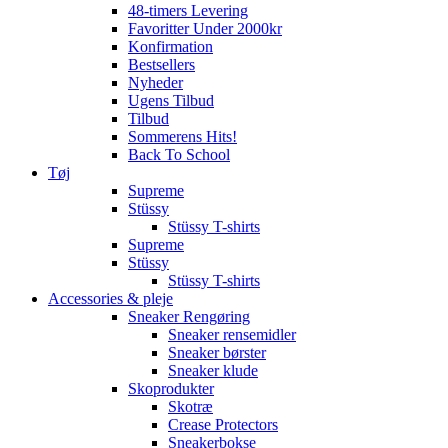
48-timers Levering
Favoritter Under 2000kr
Konfirmation
Bestsellers
Nyheder
Ugens Tilbud
Tilbud
Sommerens Hits!
Back To School
Tøj
Supreme
Stüssy
Stüssy T-shirts
Supreme
Stüssy
Stüssy T-shirts
Accessories & pleje
Sneaker Rengøring
Sneaker rensemidler
Sneaker børster
Sneaker klude
Skoprodukter
Skotræ
Crease Protectors
Sneakerbokse