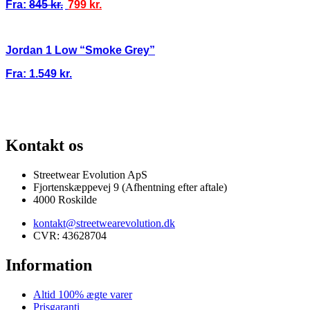
Fra:
845
kr.
799
kr.
Jordan 1 Low “Smoke Grey”
Fra:
1.549
kr.
100% ÆGTE VARER
13.000+ GLADE KUNDER
100% SIKKER BETAL
Kontakt os
Streetwear Evolution ApS
Fjortenskæppevej 9 (Afhentning efter aftale)
4000 Roskilde
kontakt@streetwearevolution.dk
CVR: 43628704
Information
Altid 100% ægte varer
Prisgaranti