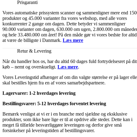
Prisgaranti
Vores automatiske prissystem scanner og sammenligner mere end 15
produkter og 45.000 varianter fra vores webshop, med alle vores
konkurrenter 2 gange om dagen. Dette betyder vi sammenligner
90.000 varianter om dagen, 630.000 om ugen, 2.800.000 om månede
og hele 33.480.000 om året! På den måde gør vi vores bedste for altid
at være de billigste i Danmark.
Læs mere
Retur & Levering
Når du handler hos os, har du altid 60 dages fuld fortrydelsesret på dit
køb – nemt og overskueligt.
Læs mere
.
Vores Leveringstid afhænger af om din valgte størrelse er på lager elle
skal bestilles hjem fra en af vores samarbejdspartnere.
Lagervarer: 1-2 hverdages levering
Bestillingsvarer: 5-12 hverdages forventet levering
Bemærk venligst at vi er i en branche med sjældne og eksklusive
produkter, som ikke bare lige er til at opdrive alle steder. Dette kan i
meget få tilfælde besværliggøre leveringen og derfor give små
forsinkelser på leveringstiden af bestillingsvarer.