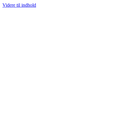
Videre til indhold
100% ÆGTE VARER
13.000+ GLADE KUNDER
100% SIKKER BETALI