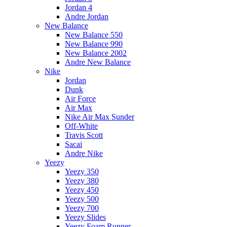
Jordan 4
Andre Jordan
New Balance
New Balance 550
New Balance 990
New Balance 2002
Andre New Balance
Nike
Jordan
Dunk
Air Force
Air Max
Nike Air Max Sunder
Off-White
Travis Scott
Sacai
Andre Nike
Yeezy
Yeezy 350
Yeezy 380
Yeezy 450
Yeezy 500
Yeezy 700
Yeezy Slides
Yeezy Foam Runner