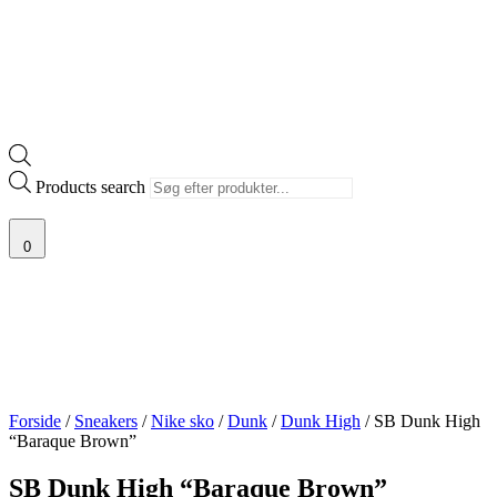
Products search
0
Forside
/
Sneakers
/
Nike sko
/
Dunk
/
Dunk High
/ SB Dunk High
“Baraque Brown”
SB Dunk High “Baraque Brown”