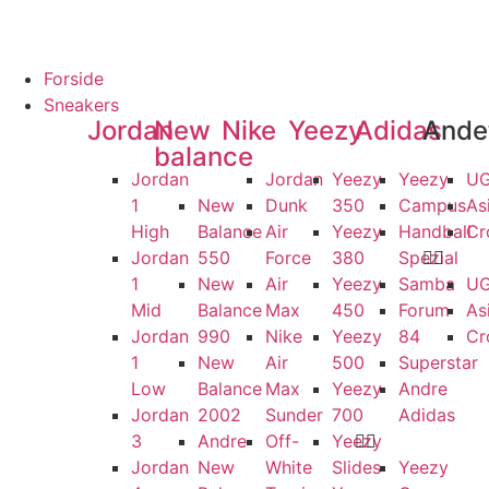
NTI
100% ÆGTE VARER
13.000+ GLADE KUNDER
100% SIKKER B
Forside
Sneakers
Jordan
New
Nike
Yeezy
Adidas
Ande
balance
Jordan
Jordan
Yeezy
Yeezy
U
1
New
Dunk
350
Campus
As
High
Balance
Air
Yeezy
Handball
Cr
Jordan
550
Force
380
Spezial
1
New
Air
Yeezy
Samba
U
Mid
Balance
Max
450
Forum
As
Jordan
990
Nike
Yeezy
84
Cr
1
New
Air
500
Superstar
Low
Balance
Max
Yeezy
Andre
Jordan
2002
Sunder
700
Adidas
3
Andre
Off-
Yeezy
Jordan
New
White
Slides
Yeezy