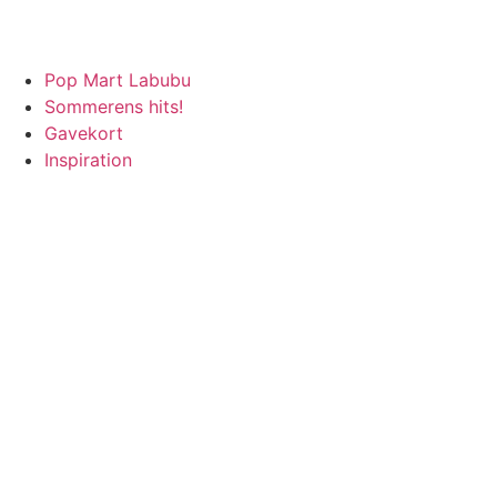
RISGARANTI
100% ÆGTE VARER
13.000+ GLADE KUNDER
100% 
Pop Mart Labubu
Sommerens hits!
Gavekort
Inspiration