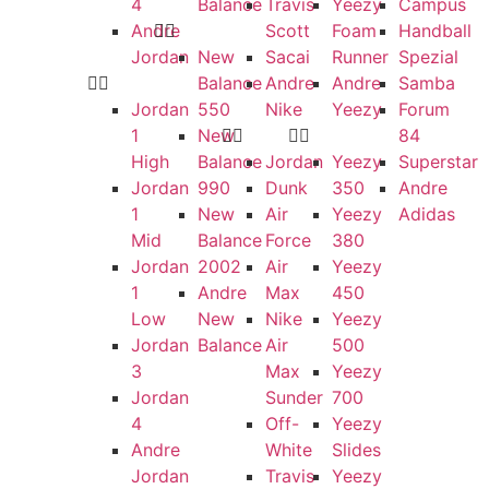
4
Balance
Travis
Yeezy
Campus
Andre
Scott
Foam
Handball
Jordan
New
Sacai
Runner
Spezial
Balance
Andre
Andre
Samba
Jordan
550
Nike
Yeezy
Forum
1
New
84
High
Balance
Jordan
Yeezy
Superstar
Jordan
990
Dunk
350
Andre
1
New
Air
Yeezy
Adidas
Mid
Balance
Force
380
Jordan
2002
Air
Yeezy
1
Andre
Max
450
Low
New
Nike
Yeezy
Jordan
Balance
Air
500
3
Max
Yeezy
Jordan
Sunder
700
4
Off-
Yeezy
Andre
White
Slides
Jordan
Travis
Yeezy