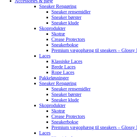
Accessories & pleje
Sneaker Rengøring
Sneaker rensemidler
Sneaker børster
Sneaker klude
Skoprodukter
Skotræ
Crease Protectors
Sneakerbokse
Premium vægophæng til sneakers – Glossy 
Laces
Klassiske Laces
Brede Laces
Rope Laces
Pakkeløsninger
Sneaker Rengøring
Sneaker rensemidler
Sneaker børster
Sneaker klude
Skoprodukter
Skotræ
Crease Protectors
Sneakerbokse
Premium vægophæng til sneakers – Glossy 
Laces