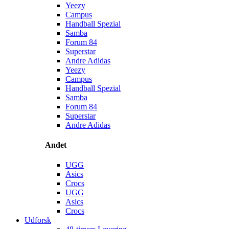
Yeezy
Campus
Handball Spezial
Samba
Forum 84
Superstar
Andre Adidas
Yeezy
Campus
Handball Spezial
Samba
Forum 84
Superstar
Andre Adidas
Andet
UGG
Asics
Crocs
UGG
Asics
Crocs
Udforsk