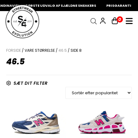
INAVIENS STØRSTE UDVALG AF SJÆLDNE SNEAKERS
PRISGARANTI
1
INDKØBSKURV
0
Fri fragt på sneakers
60 dages returret
Din kurv er tom.
FORSIDE
/ VARE STØRRELSE /
46.5
/ SIDE 8
46.5
SÆT DIT FILTER