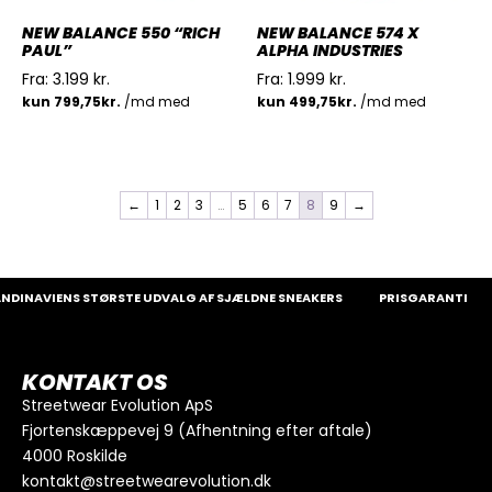
NEW BALANCE 550 “RICH
NEW BALANCE 574 X
PAUL”
ALPHA INDUSTRIES
Fra:
3.199
kr.
Fra:
1.999
kr.
←
1
2
3
…
5
6
7
8
9
→
INAVIENS STØRSTE UDVALG AF SJÆLDNE SNEAKERS
PRISGARANTI
1
KONTAKT OS
Streetwear Evolution ApS
Fjortenskæppevej 9 (Afhentning efter aftale)
4000 Roskilde
kontakt@streetwearevolution.dk