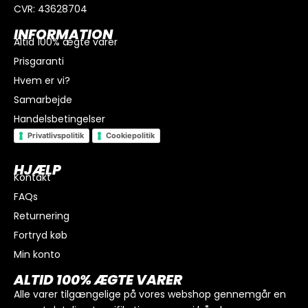
CVR: 43628704
INFORMATION
Altid 100% ægte varer
Prisgaranti
Hvem er vi?
Samarbejde
Handelsbetingelser
Privatlivspolitik
Cookiepolitik
HJÆLP
Kontakt
FAQs
Returnering
Fortryd køb
Min konto
I alt
0
kr.
ALTID 100% ÆGTE VARER
Køb for
300
kr.
mere for gratis fragt
Alle varer tilgængelige på vores webshop gennemgår en