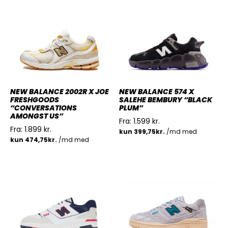
NEW BALANCE 2002R X JOE
NEW BALANCE 574 X
FRESHGOODS
SALEHE BEMBURY “BLACK
“CONVERSATIONS
PLUM”
AMONGST US”
Fra:
1.599
kr.
Fra:
1.899
kr.