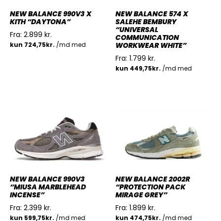
NEW BALANCE 990V3 X
NEW BALANCE 574 X
KITH “DAYTONA”
SALEHE BEMBURY
“UNIVERSAL
Fra:
2.899
kr.
COMMUNICATION
WORKWEAR WHITE”
Fra:
1.799
kr.
NEW BALANCE 990V3
NEW BALANCE 2002R
“MIUSA MARBLEHEAD
“PROTECTION PACK
INCENSE”
MIRAGE GREY”
Fra:
2.399
kr.
Fra:
1.899
kr.