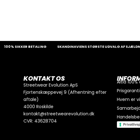
% SIKKER BETALING
SKANDINAVIENS STØRSTE UDVALG AF SJÆLDNE SNE
0
kr.
I alt
Køb for
300
kr.
mere for gratis fragt
KONTAKT OS
INFOR
GÅ TIL BETALING
Altid 100%
Streetwear Evolution ApS
Prisgaranti
Fjortenskæppevej 9 (Afhentning efter
aftale)
Hvem er v
4000 Roskilde
Samarbej
kontakt@streetwearevolution.dk
Handelsbet
CVR: 43628704
Privatlivsp