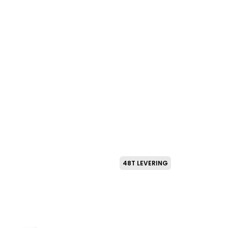
75
kr.
48T LEVERING