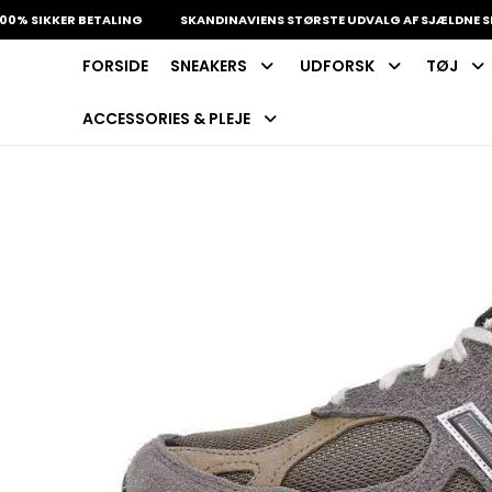
IKKER BETALING
SKANDINAVIENS STØRSTE UDVALG AF SJÆLDNE SNEAKE
FORSIDE
SNEAKERS
UDFORSK
TØJ
INDKØBSKURV
Fri fragt på sneakers
60 dages returret
ACCESSORIES & PLEJE
Din kurv er tom.