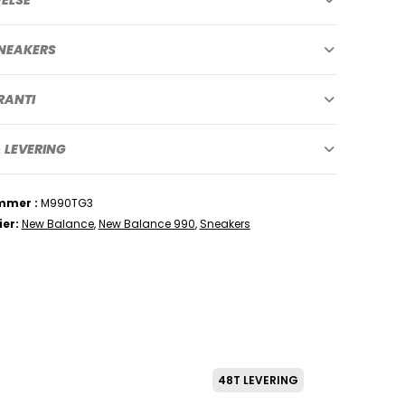
NEAKERS
RANTI
 LEVERING
mmer
M990TG3
ier
New Balance
,
New Balance 990
,
Sneakers
48T LEVERING