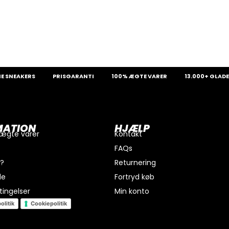
AKERS
PRISGARANTI
100% ÆGTE VARER
13.000+ GLADE KUND
MATION
HJÆLP
 ægte varer
Kontakt
FAQs
i?
Returnering
de
Fortryd køb
ingelser
Min konto
olitik
Cookiepolitik