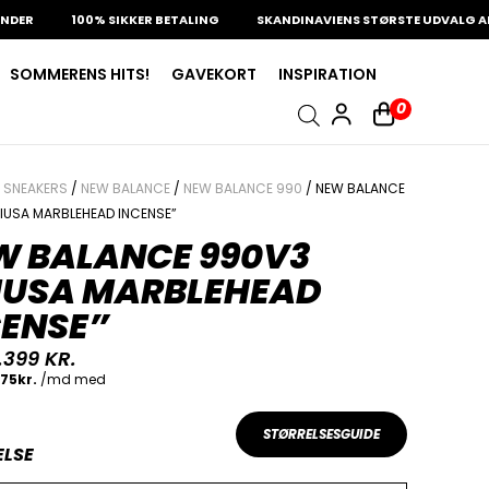
100% SIKKER BETALING
SKANDINAVIENS STØRSTE UDVALG AF SJÆL
SOMMERENS HITS!
GAVEKORT
INSPIRATION
0
/
SNEAKERS
/
NEW BALANCE
/
NEW BALANCE 990
/ NEW BALANCE
IUSA MARBLEHEAD INCENSE”
W BALANCE 990V3
IUSA MARBLEHEAD
CENSE”
.399
KR.
STØRRELSESGUIDE
ELSE