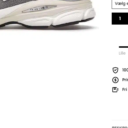
Vælg 
Lille
10
Pr
Fr
BESKRI