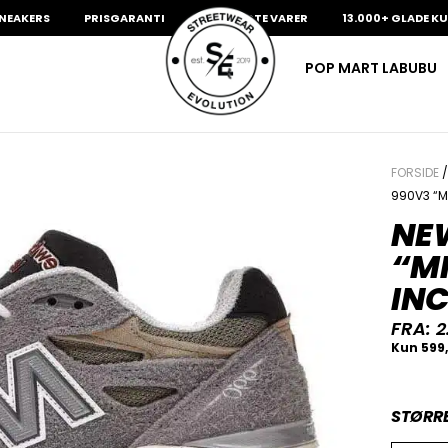
RS
PRISGARANTI
100% ÆGTE VARER
13.000+ GLADE KUNDER
POP MART LABUBU
FORSIDE
990V3 “M
NE
“M
IN
FRA:
2
STØRR