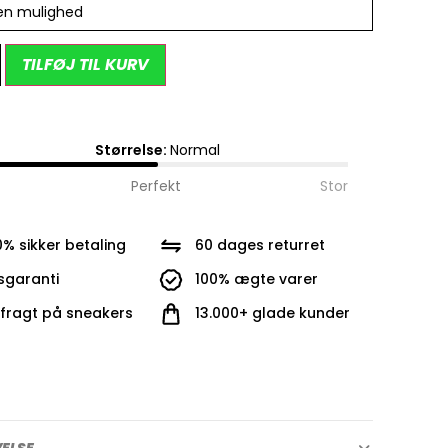
en mulighed
Alternative:
TILFØJ TIL KURV
Størrelse:
Normal
Perfekt
Stor
0% sikker betaling
60 dages returret
isgaranti
100% ægte varer
i fragt på sneakers
13.000+ glade kunder
VELSE