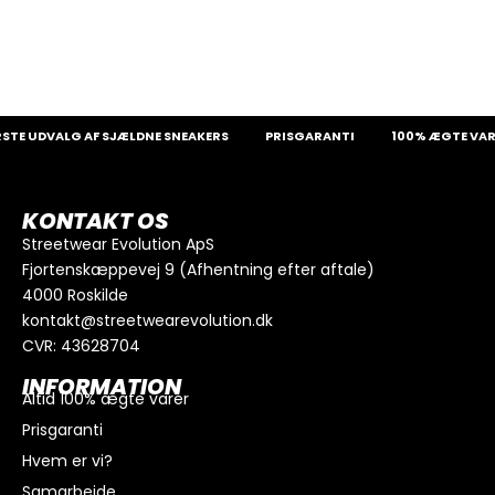
TE UDVALG AF SJÆLDNE SNEAKERS
PRISGARANTI
100% ÆGTE VARE
KONTAKT OS
Streetwear Evolution ApS
Fjortenskæppevej 9 (Afhentning efter aftale)
4000 Roskilde
kontakt@streetwearevolution.dk
CVR: 43628704
INFORMATION
Altid 100% ægte varer
Prisgaranti
Hvem er vi?
Samarbejde