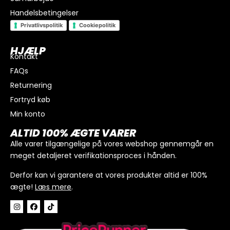
Handelsbetingelser
Privatlivspolitik
Cookiepolitik
HJÆLP
Kontakt
FAQs
Returnering
Fortryd køb
Min konto
I alt
0
kr.
ALTID 100% ÆGTE VARER
Køb for
300
kr.
mere for gratis fragt
Alle varer tilgængelige på vores webshop gennemgår en
meget detaljeret verifikationsproces i hånden.
GÅ TIL BETALING
Derfor kan vi garantere at vores produkter altid er 100%
ægte!
Læs mere
.