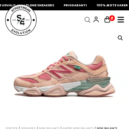
UDVALG AF SJÆLDNE SNEAKERS
PRISGARANTI
100% ÆGTE VARER
INDKØBSKURV
0
Fri fragt på sneakers
60 dages returret
Din kurv er tom.
FORSIDE
/
SNEAKERS
/
NEW BALANCE
/
ANDRE NEW BALANCE
/ NEW BALANCE