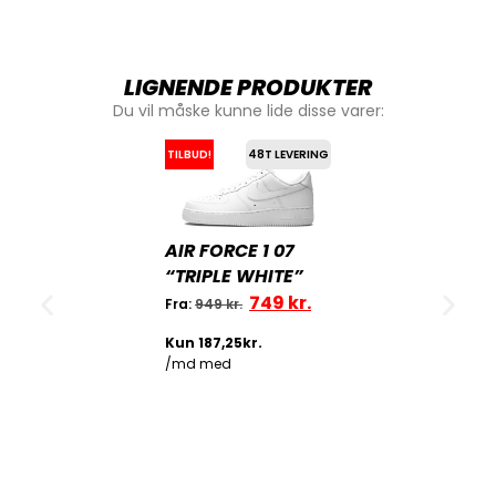
LIGNENDE PRODUKTER
Du vil måske kunne lide disse varer:
TILBUD!
48T LEVERING
AIR FORCE 1 07
“TRIPLE WHITE”
749
kr.
Fra:
949
kr.