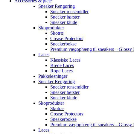
Accessories & pleje
Sneaker Rengøring
Sneaker rensemidler
Sneaker børster
Sneaker klude
Skoprodukter
Skotræ
Crease Protectors
Sneakerbokse
Premium vægophæng til sneakers – Glossy 
Laces
Klassiske Laces
Brede Laces
Rope Laces
Pakkeløsninger
Sneaker Rengøring
Sneaker rensemidler
Sneaker børster
Sneaker klude
Skoprodukter
Skotræ
Crease Protectors
Sneakerbokse
Premium vægophæng til sneakers – Glossy 
Laces