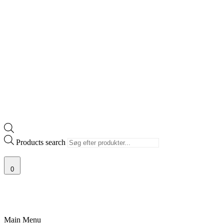
Products search
0
ØRSTE UDVALG AF SJÆLDNE SNEAKERS
PRISGARANTI
100% ÆGTE VA
Main Menu