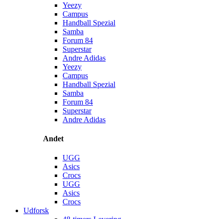
Yeezy
Campus
Handball Spezial
Samba
Forum 84
Superstar
Andre Adidas
Yeezy
Campus
Handball Spezial
Samba
Forum 84
Superstar
Andre Adidas
Andet
UGG
Asics
Crocs
UGG
Asics
Crocs
Udforsk