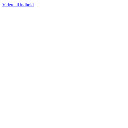
Videre til indhold
ØRSTE UDVALG AF SJÆLDNE SNEAKERS
PRISGARANTI
100% ÆGTE VA