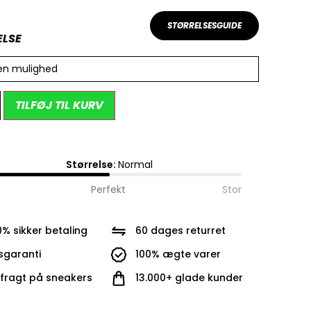
STØRRELSESGUIDE
ELSE
en mulighed
Alternative:
TILFØJ TIL KURV
Størrelse:
Normal
Perfekt
Stor
0% sikker betaling
60 dages returret
isgaranti
100% ægte varer
i fragt på sneakers
13.000+ glade kunder