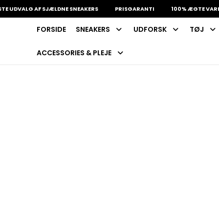
DVALG AF SJÆLDNE SNEAKERS
PRISGARANTI
100% ÆGTE VARER
FORSIDE
SNEAKERS
UDFORSK
TØJ
INDKØBSKURV
Fri fragt på sneakers
60 dages returret
ACCESSORIES & PLEJE
Din kurv er tom.