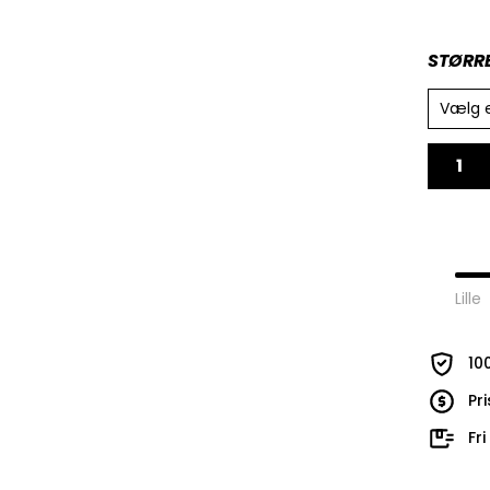
STØRR
Vælg 
Lille
10
Pr
Fr