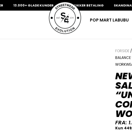
13.000+ GLADE KUNDER
100% SIKKER BETALING
SKANDINAVIENS
POP MART LABUBU
FORSIDE
BALANCE 
WORKWEA
NE
SA
“U
CO
WO
FRA:
1