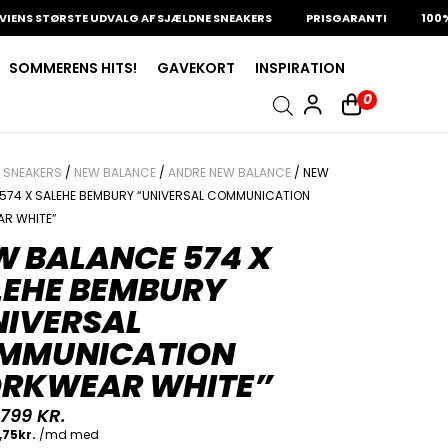
 STØRSTE UDVALG AF SJÆLDNE SNEAKERS
PRISGARANTI
100% ÆGT
SOMMERENS HITS!
GAVEKORT
INSPIRATION
0
/
SNEAKERS
/
NEW BALANCE
/
ANDRE NEW BALANCE
/ NEW
574 X SALEHE BEMBURY “UNIVERSAL COMMUNICATION
R WHITE”
W BALANCE 574 X
LEHE BEMBURY
NIVERSAL
MMUNICATION
RKWEAR WHITE”
.799
KR.