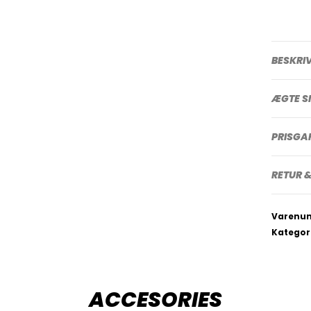
BESKRI
ÆGTE S
PRISGA
RETUR &
Varenu
Kategor
ACCESORIES