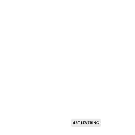
SNEAK
75
kr.
48T LEVERING