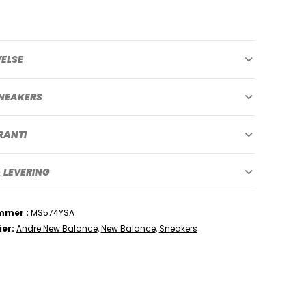
VELSE
NEAKERS
RANTI
 LEVERING
mmer
MS574YSA
ier
Andre New Balance
,
New Balance
,
Sneakers