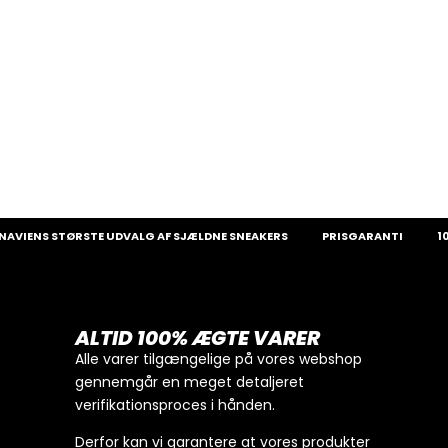
Fra:
2.
NS STØRSTE UDVALG AF SJÆLDNE SNEAKERS
PRISGARANTI
100% Æ
ALTID 100% ÆGTE VARER
Alle varer tilgængelige på vores webshop
gennemgår en meget detaljeret
verifikationsproces i hånden.
Derfor kan vi garantere at vores produkter