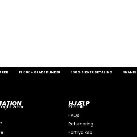
13.000+ GLADE KUNDER
100% SIKKER BETALING
SKANDINAVIE
MATION
HJÆLP
 ægte varer
Kontakt
FAQs
i?
Returnering
de
Fortryd køb