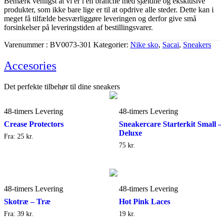
Bemærk venligst at vi er i en branche med sjældne og eksklusive
produkter, som ikke bare lige er til at opdrive alle steder. Dette kan i
meget få tilfælde besværliggøre leveringen og derfor give små
forsinkelser på leveringstiden af bestillingsvarer.
Varenummer
BV0073-301
Kategorier
Nike sko
,
Sacai
,
Sneakers
Accesories
Det perfekte tilbehør til dine sneakers
48-timers Levering
48-timers Levering
Crease Protectors
Sneakercare Starterkit Small 
Deluxe
Fra:
25
kr.
75
kr.
48-timers Levering
48-timers Levering
Skotræ – Træ
Hot Pink Laces
Fra:
39
kr.
19
kr.