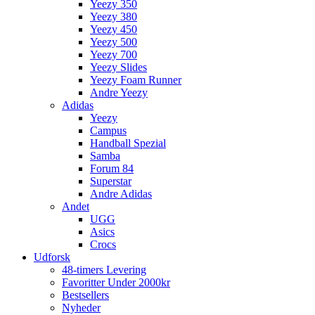
Yeezy 350
Yeezy 380
Yeezy 450
Yeezy 500
Yeezy 700
Yeezy Slides
Yeezy Foam Runner
Andre Yeezy
Adidas
Yeezy
Campus
Handball Spezial
Samba
Forum 84
Superstar
Andre Adidas
Andet
UGG
Asics
Crocs
Udforsk
48-timers Levering
Favoritter Under 2000kr
Bestsellers
Nyheder