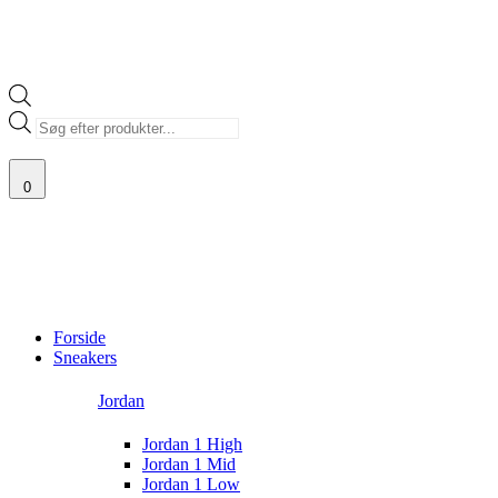
Products
search
0
100% ÆGTE VARER
13.000+ GLADE KUNDER
100% SIKKER BETALIN
Main
Menu
Forside
Sneakers
Jordan
Jordan 1 High
Jordan 1 Mid
Jordan 1 Low