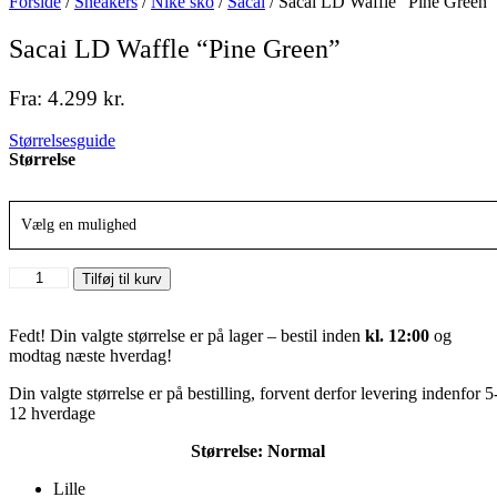
Forside
/
Sneakers
/
Nike sko
/
Sacai
/ Sacai LD Waffle “Pine Green”
Sacai LD Waffle “Pine Green”
Fra:
4.299
kr.
Størrelsesguide
Størrelse
Vælg en mulighed
Sacai
Tilføj til kurv
LD
Waffle
"Pine
Fedt! Din valgte størrelse er på lager – bestil inden
kl. 12:00
og
Green"
modtag næste hverdag!
antal
Din valgte størrelse er på bestilling, forvent derfor levering indenfor 5
12 hverdage
Størrelse:
Normal
Lille