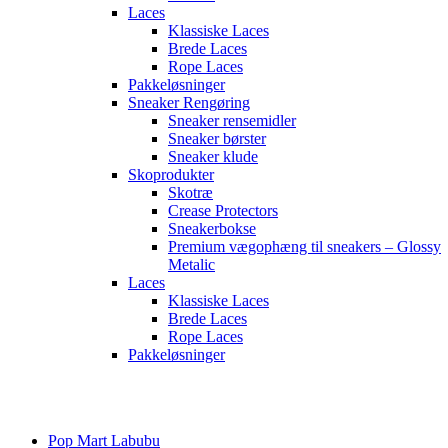
Laces
Klassiske Laces
Brede Laces
Rope Laces
Pakkeløsninger
Sneaker Rengøring
Sneaker rensemidler
Sneaker børster
Sneaker klude
Skoprodukter
Skotræ
Crease Protectors
Sneakerbokse
Premium vægophæng til sneakers – Glossy
Metalic
Laces
Klassiske Laces
Brede Laces
Rope Laces
Pakkeløsninger
Main
Menu
Pop Mart Labubu