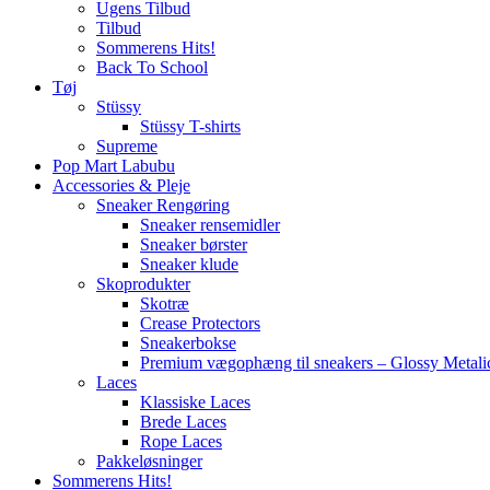
Ugens Tilbud
Tilbud
Sommerens Hits!
Back To School
Tøj
Stüssy
Stüssy T-shirts
Supreme
Pop Mart Labubu
Accessories & Pleje
Sneaker Rengøring
Sneaker rensemidler
Sneaker børster
Sneaker klude
Skoprodukter
Skotræ
Crease Protectors
Sneakerbokse
Premium vægophæng til sneakers – Glossy Metali
Laces
Klassiske Laces
Brede Laces
Rope Laces
Pakkeløsninger
Sommerens Hits!