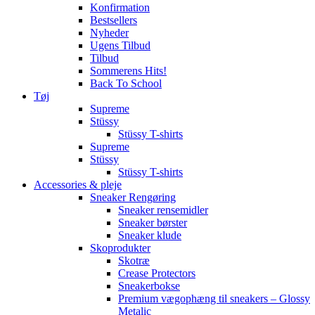
Konfirmation
Bestsellers
Nyheder
Ugens Tilbud
Tilbud
Sommerens Hits!
Back To School
Tøj
Supreme
Stüssy
Stüssy T-shirts
Supreme
Stüssy
Stüssy T-shirts
Accessories & pleje
Sneaker Rengøring
Sneaker rensemidler
Sneaker børster
Sneaker klude
Skoprodukter
Skotræ
Crease Protectors
Sneakerbokse
Premium vægophæng til sneakers – Glossy
Metalic