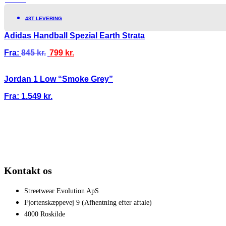
TILBUD!
48T LEVERING
Adidas Handball Spezial Earth Strata
Fra:
845
kr.
799
kr.
Jordan 1 Low “Smoke Grey”
Fra:
1.549
kr.
100% ÆGTE VARER
13.000+ GLADE KUNDER
100% SIKKER BETAL
Kontakt os
Streetwear Evolution ApS
Fjortenskæppevej 9 (Afhentning efter aftale)
4000 Roskilde