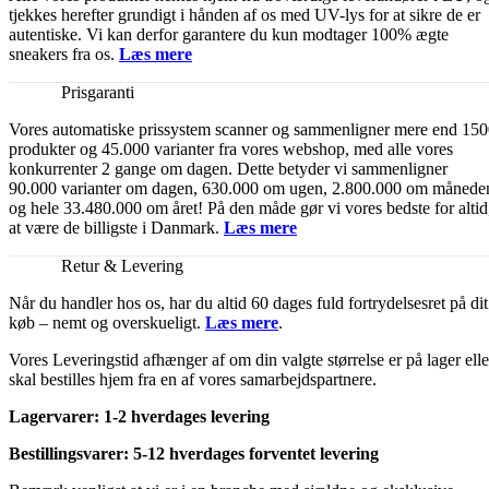
tjekkes herefter grundigt i hånden af os med UV-lys for at sikre de er
autentiske. Vi kan derfor garantere du kun modtager 100% ægte
sneakers fra os.
Læs mere
Prisgaranti
Vores automatiske prissystem scanner og sammenligner mere end 15
produkter og 45.000 varianter fra vores webshop, med alle vores
konkurrenter 2 gange om dagen. Dette betyder vi sammenligner
90.000 varianter om dagen, 630.000 om ugen, 2.800.000 om månede
og hele 33.480.000 om året! På den måde gør vi vores bedste for altid
at være de billigste i Danmark.
Læs mere
Retur & Levering
Når du handler hos os, har du altid 60 dages fuld fortrydelsesret på dit
køb – nemt og overskueligt.
Læs mere
.
Vores Leveringstid afhænger af om din valgte størrelse er på lager elle
skal bestilles hjem fra en af vores samarbejdspartnere.
Lagervarer: 1-2 hverdages levering
Bestillingsvarer: 5-12 hverdages forventet levering