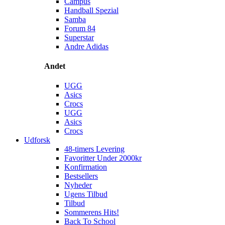
Campus
Handball Spezial
Samba
Forum 84
Superstar
Andre Adidas
Andet
UGG
Asics
Crocs
UGG
Asics
Crocs
Udforsk
48-timers Levering
Favoritter Under 2000kr
Konfirmation
Bestsellers
Nyheder
Ugens Tilbud
Tilbud
Sommerens Hits!
Back To School