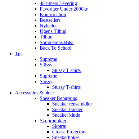
48-timers Levering
Favoritter Under 2000kr
Konfirmation
Bestsellers
Nyheder
Ugens Tilbud
Tilbud
Sommerens Hits!
Back To School
Tøj
Supreme
Stüssy
Stüssy T-shirts
Supreme
Stüssy
Stüssy T-shirts
Accessories & pleje
Sneaker Rengøring
Sneaker rensemidler
Sneaker børster
Sneaker klude
Skoprodukter
Skotræ
Crease Protectors
Sneakerbokse