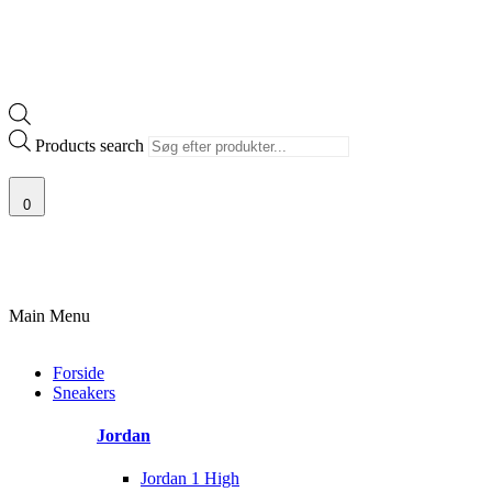
Products search
0
3.000+ GLADE KUNDER
100% SIKKER BETALING
SKANDINAVIENS STØR
Main Menu
Forside
Sneakers
Jordan
Jordan 1 High