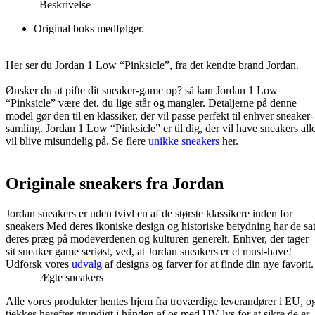
Beskrivelse
Original boks medfølger.
Her ser du Jordan 1 Low “Pinksicle”, fra det kendte brand Jordan.
Ønsker du at pifte dit sneaker-game op? så kan Jordan 1 Low
“Pinksicle” være det, du lige står og mangler. Detaljerne på denne
model gør den til en klassiker, der vil passe perfekt til enhver sneaker-
samling. Jordan 1 Low “Pinksicle” er til dig, der vil have sneakers all
vil blive misundelig på. Se flere
unikke sneakers
her.
Originale sneakers fra Jordan
Jordan sneakers er uden tvivl en af de største klassikere inden for
sneakers Med deres ikoniske design og historiske betydning har de sa
deres præg på modeverdenen og kulturen generelt. Enhver, der tager
sit sneaker game seriøst, ved, at Jordan sneakers er et must-have!
Udforsk vores
udvalg
af designs og farver for at finde din nye favorit.
Ægte sneakers
Alle vores produkter hentes hjem fra troværdige leverandører i EU, o
tjekkes herefter grundigt i hånden af os med UV-lys for at sikre de er