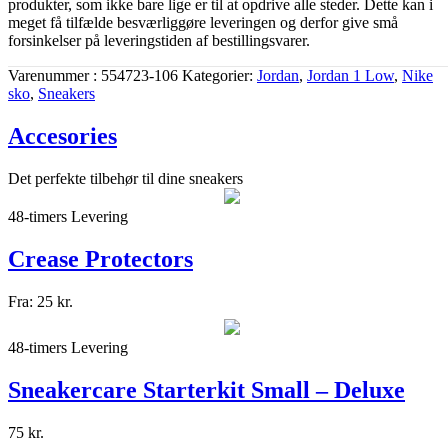
produkter, som ikke bare lige er til at opdrive alle steder. Dette kan i
meget få tilfælde besværliggøre leveringen og derfor give små
forsinkelser på leveringstiden af bestillingsvarer.
Varenummer
554723-106
Kategorier
Jordan
,
Jordan 1 Low
,
Nike
sko
,
Sneakers
Accesories
Det perfekte tilbehør til dine sneakers
48-timers Levering
Crease Protectors
Fra:
25
kr.
48-timers Levering
Sneakercare Starterkit Small – Deluxe
75
kr.