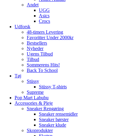
Andet
UGG
Asics
Crocs
Udforsk
48-timers Levering
Favoritter Under 2000kr
Bestsellers
Nyheder
Ugens Tilbud
Tilbud
Sommerens Hits!
Back To School
Tøj
Stüssy
Stüssy T-shirts
Supreme
Pop Mart Labubu
Accessories & Pleje
Sneaker Rengøring
Sneaker rensemidler
Sneaker børster
Sneaker klude
Skoprodukter
Skotræ