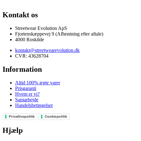
13.000+ GLADE KUNDER
100% SIKKER BETALING
SKANDINAVIENS ST
Kontakt os
Streetwear Evolution ApS
Fjortenskæppevej 9 (Afhentning efter aftale)
4000 Roskilde
kontakt@streetwearevolution.dk
CVR: 43628704
Information
Altid 100% ægte varer
Prisgaranti
Hvem er vi?
Samarbejde
Handelsbetingelser
Privatlivspolitik
Cookiepolitik
Hjælp