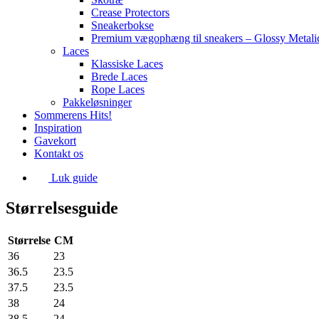
Crease Protectors
Sneakerbokse
Premium vægophæng til sneakers – Glossy Metali
Laces
Klassiske Laces
Brede Laces
Rope Laces
Pakkeløsninger
Sommerens Hits!
Inspiration
Gavekort
Kontakt os
Luk guide
Størrelsesguide
Størrelse
CM
36
23
36.5
23.5
37.5
23.5
38
24
38.5
24