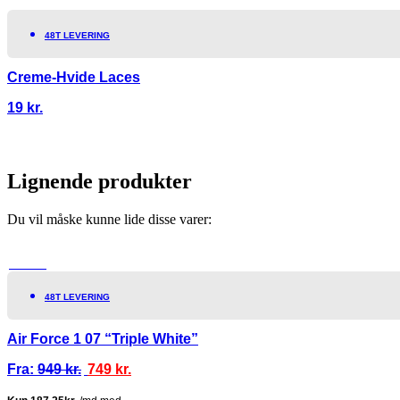
48T LEVERING
Creme-Hvide Laces
19
kr.
Lignende produkter
Du vil måske kunne lide disse varer:
TILBUD!
48T LEVERING
Air Force 1 07 “Triple White”
Fra:
949
kr.
749
kr.