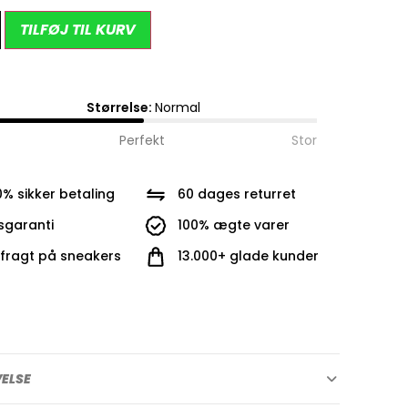
Alternative:
TILFØJ TIL KURV
Størrelse:
Normal
Perfekt
Stor
0% sikker betaling
60 dages returret
isgaranti
100% ægte varer
i fragt på sneakers
13.000+ glade kunder
VELSE