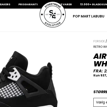
S
PRISGARANTI
100% ÆGTE VARER
13.000+ GLADE KUNDER
POP MART LABUBU
FORSIDE
RETRO WH
AIR
WH
FRA:
2
STØRR
Vælg 