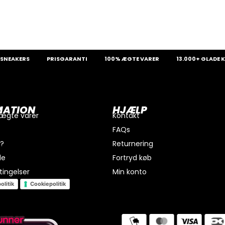
ERS
PRISGARANTI
100% ÆGTE VARER
13.000+ GLADE KUNDE
MATION
HJÆLP
 ægte varer
Kontakt
FAQs
i?
Returnering
de
Fortryd køb
ingelser
Min konto
olitik
Cookiepolitik