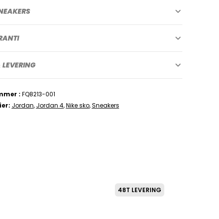
NEAKERS
RANTI
 LEVERING
mmer
FQ8213-001
ier
Jordan
,
Jordan 4
,
Nike sko
,
Sneakers
48T LEVERING