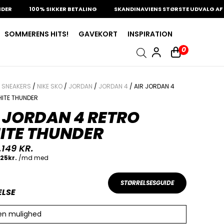
100% SIKKER BETALING
SKANDINAVIENS STØRSTE UDVALG AF SJÆLD
SOMMERENS HITS!
GAVEKORT
INSPIRATION
0
/
SNEAKERS
/
NIKE SKO
/
JORDAN
/
JORDAN 4
/ AIR JORDAN 4
ITE THUNDER
 JORDAN 4 RETRO
ITE THUNDER
.149
KR.
STØRRELSESGUIDE
ELSE
en mulighed