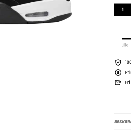
Lille
10
Pr
Fr
BESKRI