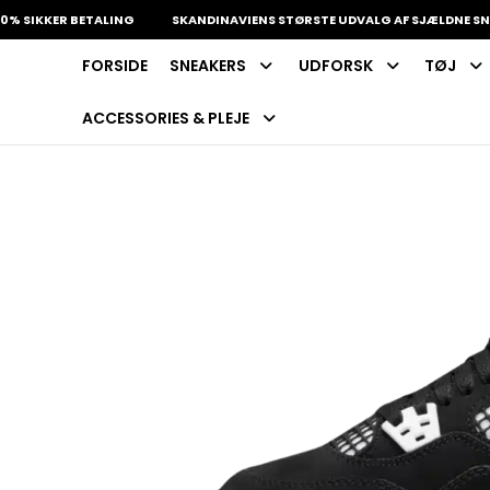
KKER BETALING
SKANDINAVIENS STØRSTE UDVALG AF SJÆLDNE SNEAKER
FORSIDE
SNEAKERS
UDFORSK
TØJ
INDKØBSKURV
Fri fragt på sneakers
60 dages returret
ACCESSORIES & PLEJE
Din kurv er tom.