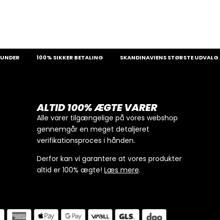
R
100% SIKKER BETALING
SKANDINAVIENS STØRSTE UDVALG AF SJ
ALTID 100% ÆGTE VARER
Alle varer tilgængelige på vores webshop
gennemgår en meget detaljeret
verifikationsproces i hånden.
Derfor kan vi garantere at vores produkter
altid er 100% ægte!
Læs mere
.