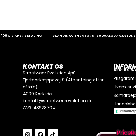
SIKKER BETALING
SKANDINAVIENS STØRSTE UDVALG AF SJÆLDNE SNEAK
0
kr.
I alt
Køb for
300
kr.
mere for gratis fragt
KONTAKT OS
INFOR
GÅ TIL BETALING
Altid 100%
Streetwear Evolution ApS
Prisgaranti
Fjortenskæppevej 9 (Afhentning efter
aftale)
Hvem er v
4000 Roskilde
Samarbej
kontakt@streetwearevolution.dk
Handelsbet
CVR: 43628704
Privatlivsp