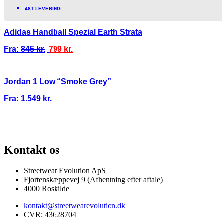
48T LEVERING
Adidas Handball Spezial Earth Strata
Fra:
845
kr.
799
kr.
Jordan 1 Low “Smoke Grey”
Fra:
1.549
kr.
I
100% ÆGTE VARER
13.000+ GLADE KUNDER
100% SIKKER BET
Kontakt os
Streetwear Evolution ApS
Fjortenskæppevej 9 (Afhentning efter aftale)
4000 Roskilde
kontakt@streetwearevolution.dk
CVR: 43628704