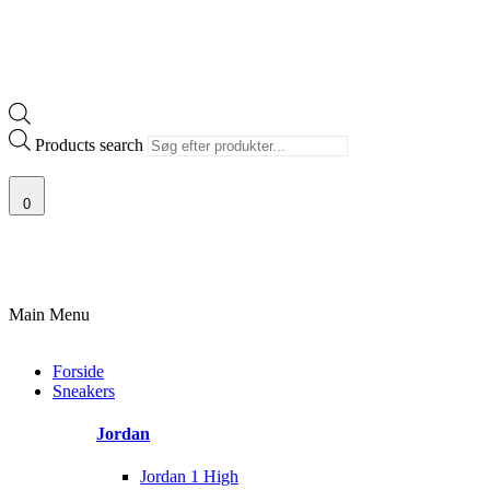
Products search
0
100% ÆGTE VARER
13.000+ GLADE KUNDER
100% SIKKER BETAL
Main Menu
Forside
Sneakers
Jordan
Jordan 1 High