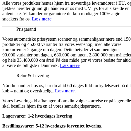
Alle vores produkter hentes hjem fra troværdige leverandører i EU, o
tjekkes herefter grundigt i hånden af os med UV-lys for at sikre de er
autentiske. Vi kan derfor garantere du kun modtager 100% ægte
sneakers fra os.
Læs mere
Prisgaranti
Vores automatiske prissystem scanner og sammenligner mere end 15
produkter og 45.000 varianter fra vores webshop, med alle vores
konkurrenter 2 gange om dagen. Dette betyder vi sammenligner
90.000 varianter om dagen, 630.000 om ugen, 2.800.000 om månede
og hele 33.480.000 om året! På den måde gør vi vores bedste for altid
at være de billigste i Danmark.
Læs mere
Retur & Levering
Når du handler hos os, har du altid 60 dages fuld fortrydelsesret på dit
køb – nemt og overskueligt.
Læs mere
.
Vores Leveringstid afhænger af om din valgte størrelse er på lager elle
skal bestilles hjem fra en af vores samarbejdspartnere.
Lagervarer: 1-2 hverdages levering
Bestillingsvarer: 5-12 hverdages forventet levering