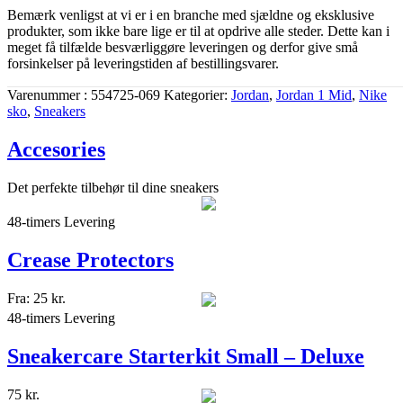
Bemærk venligst at vi er i en branche med sjældne og eksklusive
produkter, som ikke bare lige er til at opdrive alle steder. Dette kan i
meget få tilfælde besværliggøre leveringen og derfor give små
forsinkelser på leveringstiden af bestillingsvarer.
Varenummer
554725-069
Kategorier
Jordan
,
Jordan 1 Mid
,
Nike
sko
,
Sneakers
Accesories
Det perfekte tilbehør til dine sneakers
48-timers Levering
Crease Protectors
Fra:
25
kr.
48-timers Levering
Sneakercare Starterkit Small – Deluxe
75
kr.