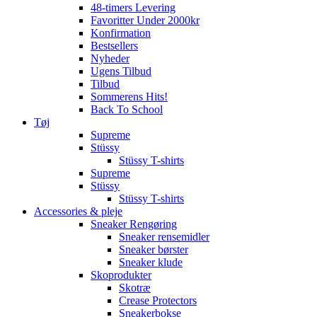
48-timers Levering
Favoritter Under 2000kr
Konfirmation
Bestsellers
Nyheder
Ugens Tilbud
Tilbud
Sommerens Hits!
Back To School
Tøj
Supreme
Stüssy
Stüssy T-shirts
Supreme
Stüssy
Stüssy T-shirts
Accessories & pleje
Sneaker Rengøring
Sneaker rensemidler
Sneaker børster
Sneaker klude
Skoprodukter
Skotræ
Crease Protectors
Sneakerbokse