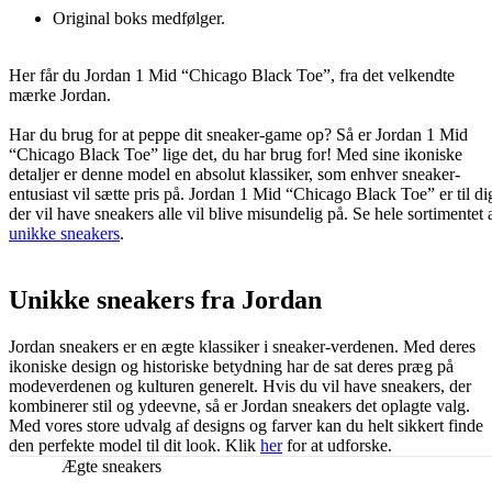
Original boks medfølger.
Her får du Jordan 1 Mid “Chicago Black Toe”, fra det velkendte
mærke Jordan.
Har du brug for at peppe dit sneaker-game op? Så er Jordan 1 Mid
“Chicago Black Toe” lige det, du har brug for! Med sine ikoniske
detaljer er denne model en absolut klassiker, som enhver sneaker-
entusiast vil sætte pris på. Jordan 1 Mid “Chicago Black Toe” er til di
der vil have sneakers alle vil blive misundelig på. Se hele sortimentet 
unikke sneakers
.
Unikke sneakers fra Jordan
Jordan sneakers er en ægte klassiker i sneaker-verdenen. Med deres
ikoniske design og historiske betydning har de sat deres præg på
modeverdenen og kulturen generelt. Hvis du vil have sneakers, der
kombinerer stil og ydeevne, så er Jordan sneakers det oplagte valg.
Med vores store udvalg af designs og farver kan du helt sikkert finde
den perfekte model til dit look. Klik
her
for at udforske.
Ægte sneakers