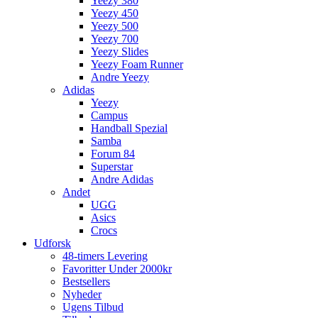
Yeezy 380
Yeezy 450
Yeezy 500
Yeezy 700
Yeezy Slides
Yeezy Foam Runner
Andre Yeezy
Adidas
Yeezy
Campus
Handball Spezial
Samba
Forum 84
Superstar
Andre Adidas
Andet
UGG
Asics
Crocs
Udforsk
48-timers Levering
Favoritter Under 2000kr
Bestsellers
Nyheder
Ugens Tilbud