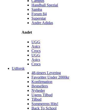
Campus
Handball Spezial
Samba
Forum 84
Superstar
Andre Adidas
Andet
UGG
Asics
Crocs
UGG
Asics
Crocs
Udforsk
48-timers Levering
Favoritter Under 2000kr
Konfirmation
Bestsellers
Nyheder
Ugens Tilbud
Tilbud
Sommerens Hits!
Back To School