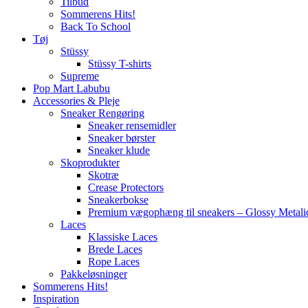
Tilbud
Sommerens Hits!
Back To School
Tøj
Stüssy
Stüssy T-shirts
Supreme
Pop Mart Labubu
Accessories & Pleje
Sneaker Rengøring
Sneaker rensemidler
Sneaker børster
Sneaker klude
Skoprodukter
Skotræ
Crease Protectors
Sneakerbokse
Premium vægophæng til sneakers – Glossy Metali
Laces
Klassiske Laces
Brede Laces
Rope Laces
Pakkeløsninger
Sommerens Hits!
Inspiration