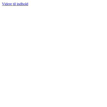
Videre til indhold
100% ÆGTE VARER
13.000+ GLADE KUNDER
100% SIKKER BETAL