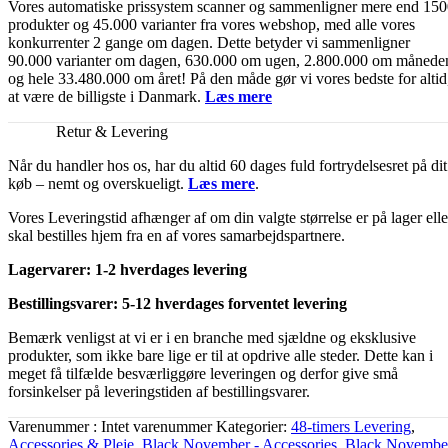
Vores automatiske prissystem scanner og sammenligner mere end 15
produkter og 45.000 varianter fra vores webshop, med alle vores
konkurrenter 2 gange om dagen. Dette betyder vi sammenligner
90.000 varianter om dagen, 630.000 om ugen, 2.800.000 om månede
og hele 33.480.000 om året! På den måde gør vi vores bedste for altid
at være de billigste i Danmark.
Læs mere
Retur & Levering
Når du handler hos os, har du altid 60 dages fuld fortrydelsesret på dit
køb – nemt og overskueligt.
Læs mere
.
Vores Leveringstid afhænger af om din valgte størrelse er på lager elle
skal bestilles hjem fra en af vores samarbejdspartnere.
Lagervarer: 1-2 hverdages levering
Bestillingsvarer: 5-12 hverdages forventet levering
Bemærk venligst at vi er i en branche med sjældne og eksklusive
produkter, som ikke bare lige er til at opdrive alle steder. Dette kan i
meget få tilfælde besværliggøre leveringen og derfor give små
forsinkelser på leveringstiden af bestillingsvarer.
Varenummer
Intet varenummer
Kategorier
48-timers Levering
,
Accessories & Pleje
,
Black November - Accessories
,
Black Novembe