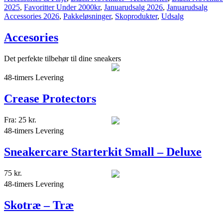
2025
,
Favoritter Under 2000kr
,
Januarudsalg 2026
,
Januarudsalg
Accessories 2026
,
Pakkeløsninger
,
Skoprodukter
,
Udsalg
Accesories
Det perfekte tilbehør til dine sneakers
48-timers Levering
Crease Protectors
Fra:
25
kr.
48-timers Levering
Sneakercare Starterkit Small – Deluxe
75
kr.
48-timers Levering
Skotræ – Træ