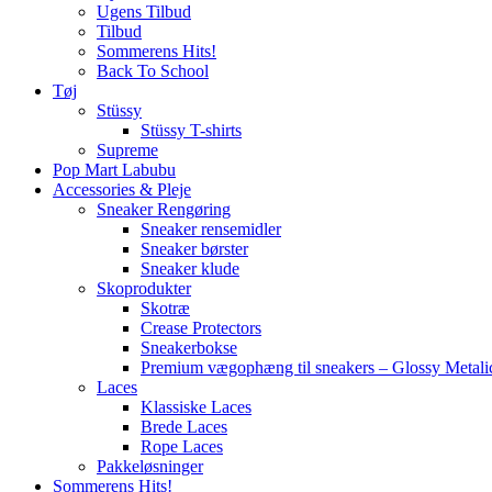
Ugens Tilbud
Tilbud
Sommerens Hits!
Back To School
Tøj
Stüssy
Stüssy T-shirts
Supreme
Pop Mart Labubu
Accessories & Pleje
Sneaker Rengøring
Sneaker rensemidler
Sneaker børster
Sneaker klude
Skoprodukter
Skotræ
Crease Protectors
Sneakerbokse
Premium vægophæng til sneakers – Glossy Metali
Laces
Klassiske Laces
Brede Laces
Rope Laces
Pakkeløsninger
Sommerens Hits!