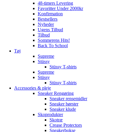
48-timers Levering
Favoritter Under 2000kr
Konfirmation
Bestsellers
Nyheder
Ugens Tilbud
Tilbud
Sommerens Hits!
Back To School
Tøj
Supreme
Stüssy
Stüssy T-shirts
Supreme
Stüssy
Stüssy T-shirts
Accessories & pleje
Sneaker Rengøring
Sneaker rensemidler
Sneaker børster
Sneaker klude
Skoprodukter
Skotræ
Crease Protectors
Sneakerbokse