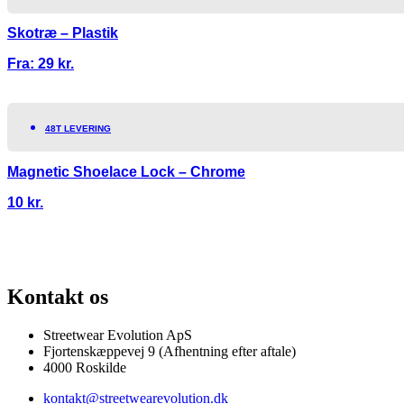
Skotræ – Plastik
Fra:
29
kr.
48T LEVERING
Magnetic Shoelace Lock – Chrome
10
kr.
SKANDINAVIENS STØRSTE UDVALG AF SJÆLDNE SNEAKERS
PRISGARANT
Kontakt os
Streetwear Evolution ApS
Fjortenskæppevej 9 (Afhentning efter aftale)
4000 Roskilde
kontakt@streetwearevolution.dk