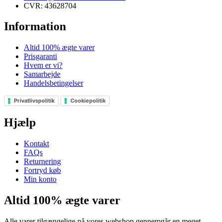
CVR: 43628704
Information
Altid 100% ægte varer
Prisgaranti
Hvem er vi?
Samarbejde
Handelsbetingelser
Privatlivspolitik
Cookiepolitik
Hjælp
Kontakt
FAQs
Returnering
Fortryd køb
Min konto
Altid 100% ægte varer
Alle varer tilgængelige på vores webshop gennemgår en meget