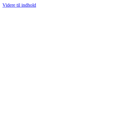
Videre til indhold
SKANDINAVIENS STØRSTE UDVALG AF SJÆLDNE SNEAKERS
PRISGARANTI