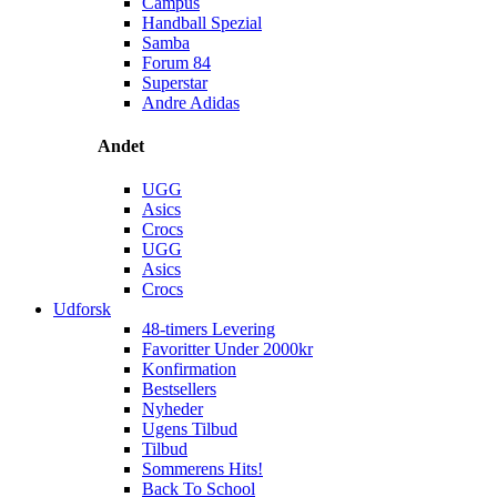
Campus
Handball Spezial
Samba
Forum 84
Superstar
Andre Adidas
Andet
UGG
Asics
Crocs
UGG
Asics
Crocs
Udforsk
48-timers Levering
Favoritter Under 2000kr
Konfirmation
Bestsellers
Nyheder
Ugens Tilbud
Tilbud
Sommerens Hits!
Back To School