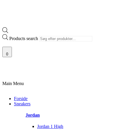
Products search
0
SKANDINAVIENS STØRSTE UDVALG AF SJÆLDNE SNEAKERS
PRISGARANTI
Main Menu
Forside
Sneakers
Jordan
Jordan 1 High