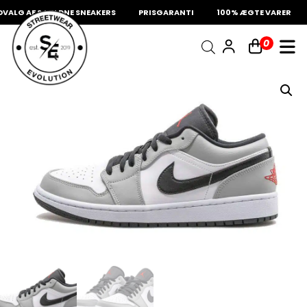
ALG AF SJÆLDNE SNEAKERS
PRISGARANTI
100% ÆGTE VARER
INDKØBSKURV
0
Fri fragt på sneakers
60 dages returret
Din kurv er tom.