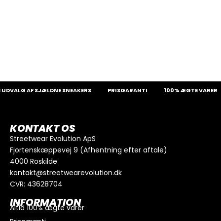
DVALG AF SJÆLDNE SNEAKERS
PRISGARANTI
100% ÆGTE VARER
KONTAKT OS
Streetwear Evolution ApS
Fjortenskæppevej 9 (Afhentning efter aftale)
4000 Roskilde
kontakt@streetwearevolution.dk
CVR: 43628704
INFORMATION
Altid 100% ægte varer