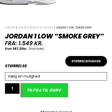
FORSIDE
/
UDFORSK
/
BACK TO SCHOOL
/ JORDAN 1 LOW “SMOKE GREY”
JORDAN 1 LOW “SMOKE GREY”
FRA:
1.549
KR.
STØRRELSESGUIDE
STØRRELSE
Vælg en mulighed
Alternative:
TILFØJ TIL KURV