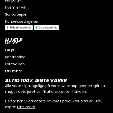
Prisgaranti
Hvem er vi?
Samarbejde
Handelsbetingelser
Privatlivspolitik
Cookiepolitik
HJÆLP
Kontakt
FAQs
Returnering
Fortryd køb
Min konto
I alt
0
kr.
ALTID 100% ÆGTE VARER
Køb for
300
kr.
mere for gratis fragt
Alle varer tilgængelige på vores webshop gennemgår en
meget detaljeret verifikationsproces i hånden.
GÅ TIL BETALING
Derfor kan vi garantere at vores produkter altid er 100%
ægte!
Læs mere
.