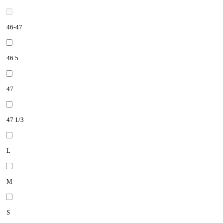
46-47
46.5
47
47 1/3
L
M
S