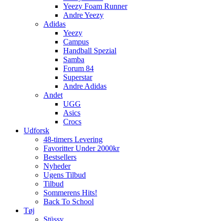
Yeezy Foam Runner
Andre Yeezy
Adidas
Yeezy
Campus
Handball Spezial
Samba
Forum 84
Superstar
Andre Adidas
Andet
UGG
Asics
Crocs
Udforsk
48-timers Levering
Favoritter Under 2000kr
Bestsellers
Nyheder
Ugens Tilbud
Tilbud
Sommerens Hits!
Back To School
Tøj
Stüssy