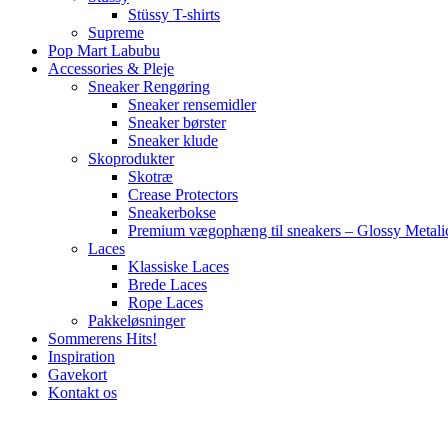
Stüssy T-shirts
Supreme
Pop Mart Labubu
Accessories & Pleje
Sneaker Rengøring
Sneaker rensemidler
Sneaker børster
Sneaker klude
Skoprodukter
Skotræ
Crease Protectors
Sneakerbokse
Premium vægophæng til sneakers – Glossy Metali
Laces
Klassiske Laces
Brede Laces
Rope Laces
Pakkeløsninger
Sommerens Hits!
Inspiration
Gavekort
Kontakt os