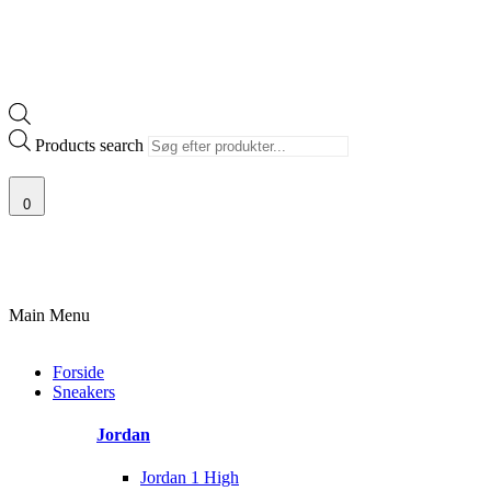
Products search
0
SJÆLDNE SNEAKERS
PRISGARANTI
100% ÆGTE VARER
13.000+
Main Menu
Forside
Sneakers
Jordan
Jordan 1 High