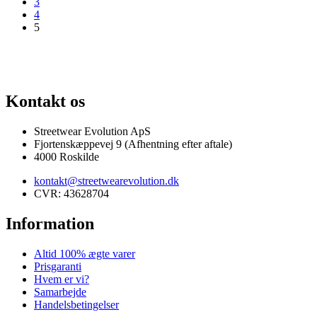
3
4
5
SJÆLDNE SNEAKERS
PRISGARANTI
100% ÆGTE VARER
13.000+
Kontakt os
Streetwear Evolution ApS
Fjortenskæppevej 9 (Afhentning efter aftale)
4000 Roskilde
kontakt@streetwearevolution.dk
CVR: 43628704
Information
Altid 100% ægte varer
Prisgaranti
Hvem er vi?
Samarbejde
Handelsbetingelser