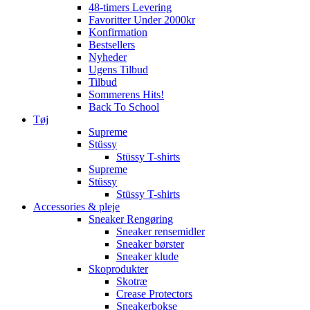
48-timers Levering
Favoritter Under 2000kr
Konfirmation
Bestsellers
Nyheder
Ugens Tilbud
Tilbud
Sommerens Hits!
Back To School
Tøj
Supreme
Stüssy
Stüssy T-shirts
Supreme
Stüssy
Stüssy T-shirts
Accessories & pleje
Sneaker Rengøring
Sneaker rensemidler
Sneaker børster
Sneaker klude
Skoprodukter
Skotræ
Crease Protectors
Sneakerbokse