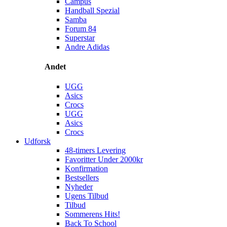
Campus
Handball Spezial
Samba
Forum 84
Superstar
Andre Adidas
Andet
UGG
Asics
Crocs
UGG
Asics
Crocs
Udforsk
48-timers Levering
Favoritter Under 2000kr
Konfirmation
Bestsellers
Nyheder
Ugens Tilbud
Tilbud
Sommerens Hits!
Back To School