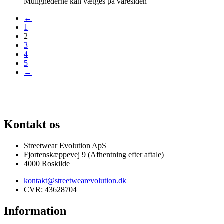
Mulighederne kan vælges på varesiden
←
1
2
3
4
5
→
 AF SJÆLDNE SNEAKERS
PRISGARANTI
100% ÆGTE VARER
13.0
Kontakt os
Streetwear Evolution ApS
Fjortenskæppevej 9 (Afhentning efter aftale)
4000 Roskilde
kontakt@streetwearevolution.dk
CVR: 43628704
Information