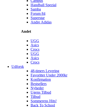
Campus
Handball Spezial
Samba
Forum 84
Superstar
Andre Adidas
Andet
UGG
Asics
Crocs
UGG
Asics
Crocs
Udforsk
48-timers Levering
Favoritter Under 2000kr
Konfirmation
Bestsellers
Nyheder
Ugens Tilbud
Tilbud
Sommerens Hits!
Back To School