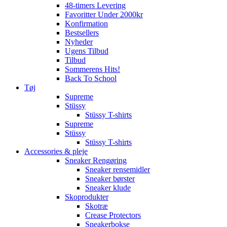
48-timers Levering
Favoritter Under 2000kr
Konfirmation
Bestsellers
Nyheder
Ugens Tilbud
Tilbud
Sommerens Hits!
Back To School
Tøj
Supreme
Stüssy
Stüssy T-shirts
Supreme
Stüssy
Stüssy T-shirts
Accessories & pleje
Sneaker Rengøring
Sneaker rensemidler
Sneaker børster
Sneaker klude
Skoprodukter
Skotræ
Crease Protectors
Sneakerbokse