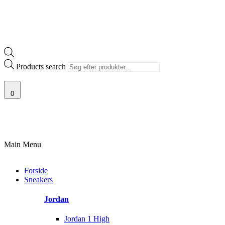
Products search
0
 AF SJÆLDNE SNEAKERS
PRISGARANTI
100% ÆGTE VARER
13.0
Main Menu
Forside
Sneakers
Jordan
Jordan 1 High