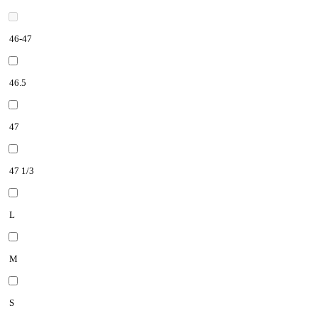
46-47
46.5
47
47 1/3
L
M
S