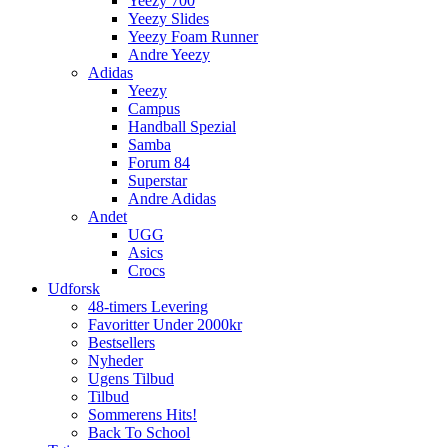
Yeezy 700
Yeezy Slides
Yeezy Foam Runner
Andre Yeezy
Adidas
Yeezy
Campus
Handball Spezial
Samba
Forum 84
Superstar
Andre Adidas
Andet
UGG
Asics
Crocs
Udforsk
48-timers Levering
Favoritter Under 2000kr
Bestsellers
Nyheder
Ugens Tilbud
Tilbud
Sommerens Hits!
Back To School