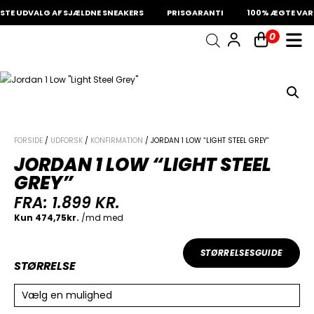
TE UDVALG AF SJÆLDNE SNEAKERS
PRISGARANTI
100% ÆGTE VARE
0
INDKØBSKURV
Fri fragt på sneakers
60 dages returret
Din kurv er tom.
FORSIDE
/
UDFORSK
/
KONFIRMATION
/ JORDAN 1 LOW “LIGHT STEEL GREY”
JORDAN 1 LOW “LIGHT STEEL
GREY”
FRA:
1.899
KR.
STØRRELSESGUIDE
STØRRELSE
Vælg en mulighed