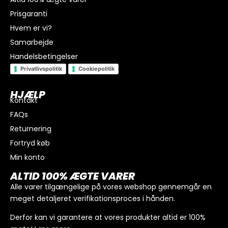
Prisgaranti
Hvem er vi?
Samarbejde
Handelsbetingelser
Privatlivspolitik
Cookiepolitik
HJÆLP
Kontakt
FAQs
I alt
0
kr.
Returnering
Køb for
300
kr.
mere for gratis fragt
Fortryd køb
GÅ TIL BETALING
Min konto
ALTID 100% ÆGTE VARER
Alle varer tilgængelige på vores webshop gennemgår en
meget detaljeret verifikationsproces i hånden.
Derfor kan vi garantere at vores produkter altid er 100%