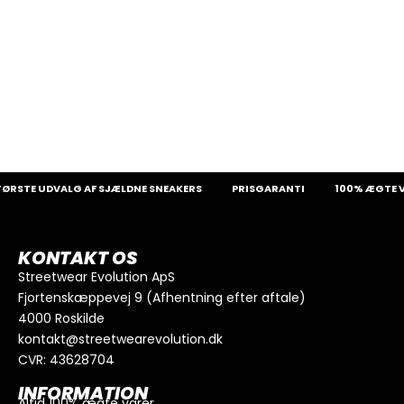
ØRSTE UDVALG AF SJÆLDNE SNEAKERS
PRISGARANTI
100% ÆGTE V
KONTAKT OS
Streetwear Evolution ApS
Fjortenskæppevej 9 (Afhentning efter aftale)
4000 Roskilde
kontakt@streetwearevolution.dk
CVR: 43628704
INFORMATION
Altid 100% ægte varer