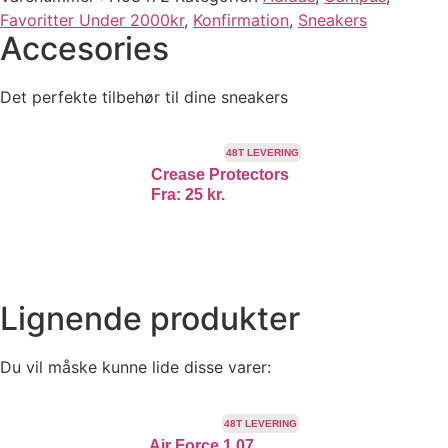
Favoritter Under 2000kr
,
Konfirmation
,
Sneakers
Accesories
Det perfekte tilbehør til dine sneakers
48T LEVERING
Crease Protectors
Fra:
25
kr.
Lignende produkter
Du vil måske kunne lide disse varer:
TILBUD!
48T LEVERING
Air Force 1 07