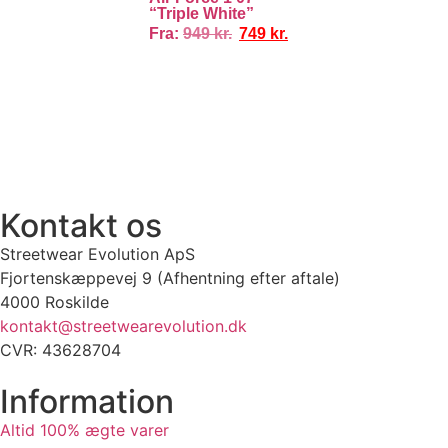
“Triple White”
Fra:
949
kr.
749
kr.
100% ÆGTE VARER
13.000+ GLADE KUNDER
100% SIKKER BETA
Kontakt os
Streetwear Evolution ApS
Fjortenskæppevej 9 (Afhentning efter aftale)
4000 Roskilde
kontakt@streetwearevolution.dk
CVR: 43628704
Information
Altid 100% ægte varer