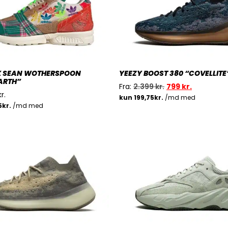
 X SEAN WOTHERSPOON
YEEZY BOOST 380 “COVELLITE
ARTH”
Fra:
2.399
kr.
799
kr.
kr.