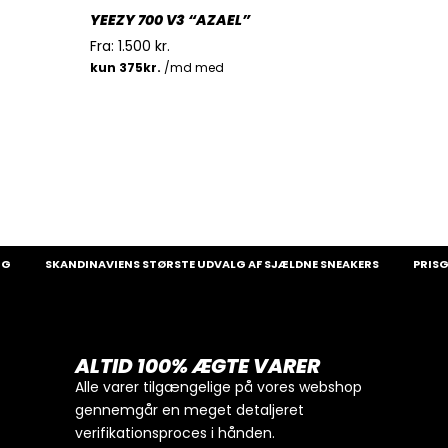
YEEZY 700 V3 “AZAEL”
Fra:
1.500
kr.
SKANDINAVIENS STØRSTE UDVALG AF SJÆLDNE SNEAKERS
PRISGARAN
ALTID 100% ÆGTE VARER
Alle varer tilgængelige på vores webshop
gennemgår en meget detaljeret
verifikationsproces i hånden.