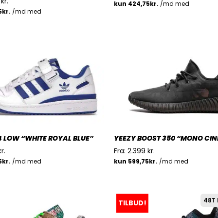
9
kr.
 LOW “WHITE ROYAL BLUE”
YEEZY BOOST 350 “MONO CIN
kr.
Fra:
2.399
kr.
48T 
TILBUD!