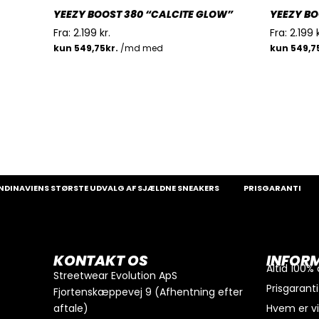
YEEZY BOOST 380 “CALCITE GLOW”
YEEZY BO
Fra:
2.199
kr.
Fra:
2.199
VIENS STØRSTE UDVALG AF SJÆLDNE SNEAKERS
PRISGARANTI
100
0
kr.
I alt
Køb for
300
kr.
mere for gratis fragt
KONTAKT OS
INFOR
GÅ TIL BETALING
Altid 100%
Streetwear Evolution ApS
Prisgaranti
Fjortenskæppevej 9 (Afhentning efter
aftale)
Hvem er v