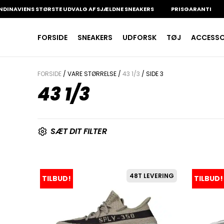
VIENS STØRSTE UDVALG AF SJÆLDNE SNEAKERS
PRISGARANTI
100
INDKØBSKURV
FORSIDE
SNEAKERS
UDFORSK
TØJ
ACCESSOR
Fri fragt på sneakers
60 dages returret
Din kurv er tom.
FORSIDE
/ VARE STØRRELSE /
43 1/3
/ SIDE 3
43 1/3
SÆT DIT FILTER
48T LEVERING
TILBUD!
TILBUD!