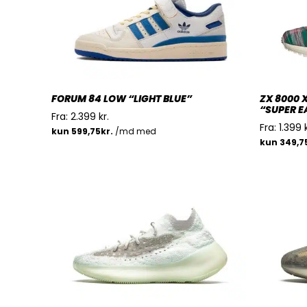
FORUM 84 LOW “LIGHT BLUE”
ZX 8000
“SUPER E
Fra:
2.399
kr.
Fra:
1.399