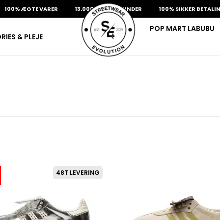
% ÆGTE VARER
13.000+ GLADE KUNDER
100% SIKKER BETALING
POP MART LABUBU
IES & PLEJE
48T LEVERING