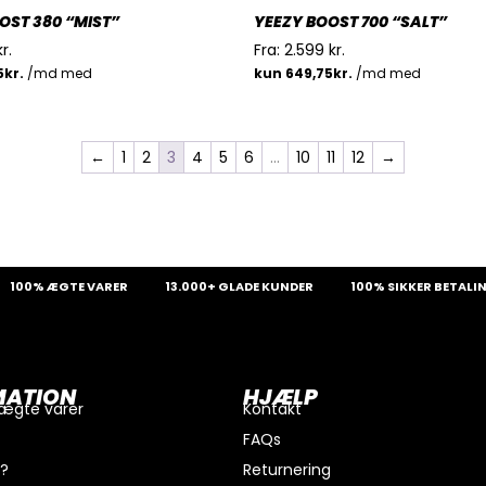
OST 380 “MIST”
YEEZY BOOST 700 “SALT”
kr.
Fra:
2.599
kr.
←
1
2
3
4
5
6
…
10
11
12
→
% ÆGTE VARER
13.000+ GLADE KUNDER
100% SIKKER BETALING
MATION
HJÆLP
 ægte varer
Kontakt
FAQs
i?
Returnering