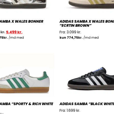
SAMBA X WALES BONNER
ADIDAS SAMBA X WALES BON
“ECRTIN BROWN”
9
kr.
5.499
kr.
Fra:
3.099
kr.
AMBA “SPORTY & RICH WHITE
ADIDAS SAMBA “BLACK WHIT
Fra:
1.699
kr.