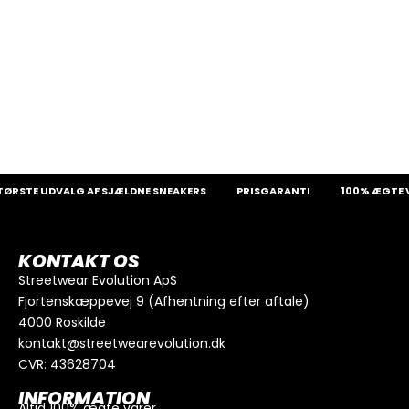
ØRSTE UDVALG AF SJÆLDNE SNEAKERS
PRISGARANTI
100% ÆGTE V
KONTAKT OS
Streetwear Evolution ApS
Fjortenskæppevej 9 (Afhentning efter aftale)
4000 Roskilde
kontakt@streetwearevolution.dk
CVR: 43628704
INFORMATION
Altid 100% ægte varer