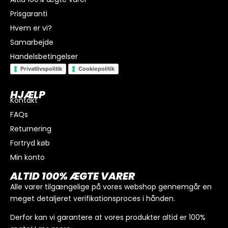
Prisgaranti
Hvem er vi?
Samarbejde
Handelsbetingelser
Privatlivspolitik
Cookiepolitik
HJÆLP
Kontakt
FAQs
I alt
0
kr.
Returnering
Køb for
300
kr.
mere for gratis fragt
Fortryd køb
GÅ TIL BETALING
Min konto
ALTID 100% ÆGTE VARER
Alle varer tilgængelige på vores webshop gennemgår en
meget detaljeret verifikationsproces i hånden.
Derfor kan vi garantere at vores produkter altid er 100%