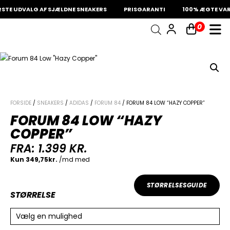
TE UDVALG AF SJÆLDNE SNEAKERS
PRISGARANTI
100% ÆGTE VARE
0
INDKØBSKURV
Fri fragt på sneakers
60 dages returret
Din kurv er tom.
FORSIDE
/
SNEAKERS
/
ADIDAS
/
FORUM 84
/ FORUM 84 LOW “HAZY COPPER”
FORUM 84 LOW “HAZY
COPPER”
FRA:
1.399
KR.
STØRRELSESGUIDE
STØRRELSE
Vælg en mulighed