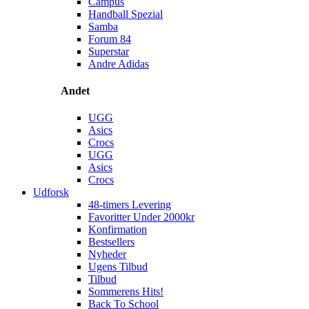
Campus
Handball Spezial
Samba
Forum 84
Superstar
Andre Adidas
Andet
UGG
Asics
Crocs
UGG
Asics
Crocs
Udforsk
48-timers Levering
Favoritter Under 2000kr
Konfirmation
Bestsellers
Nyheder
Ugens Tilbud
Tilbud
Sommerens Hits!
Back To School