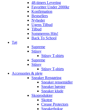
48-timers Levering
Favoritter Under 2000kr
Konfirmation
Bestsellers
Nyheder
Ugens Tilbud
Tilbud
Sommerens Hits!
Back To School
Tøj
Supreme
Stüssy
Stüssy T-shirts
Supreme
Stüssy
Stüssy T-shirts
Accessories & pleje
Sneaker Rengøring
Sneaker rensemidler
Sneaker børster
Sneaker klude
Skoprodukter
Skotræ
Crease Protectors
Sneakerbokse