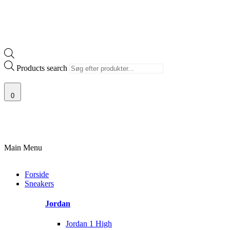
Products search
0
G AF SJÆLDNE SNEAKERS
PRISGARANTI
100% ÆGTE VARER
13.
Main Menu
Forside
Sneakers
Jordan
Jordan 1 High