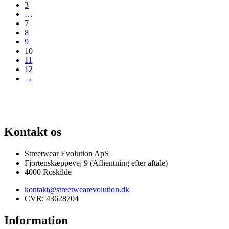
3
…
7
8
9
10
11
12
→
G AF SJÆLDNE SNEAKERS
PRISGARANTI
100% ÆGTE VARER
13.
Kontakt os
Streetwear Evolution ApS
Fjortenskæppevej 9 (Afhentning efter aftale)
4000 Roskilde
kontakt@streetwearevolution.dk
CVR: 43628704
Information