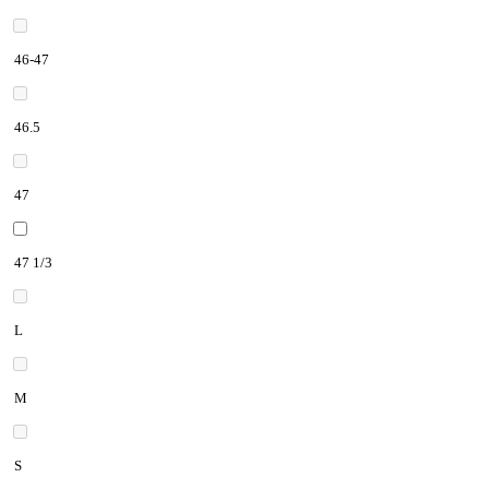
46-47
46.5
47
47 1/3
L
M
S