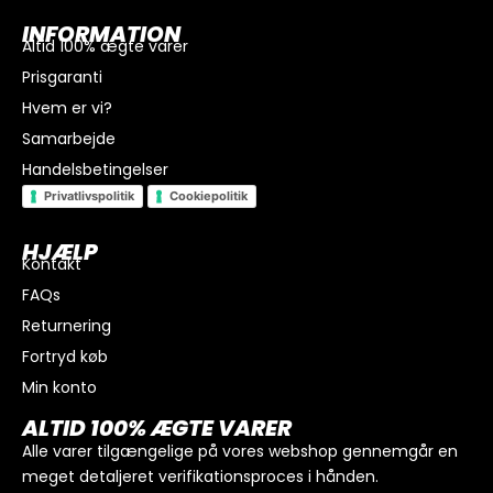
INFORMATION
Altid 100% ægte varer
Prisgaranti
Hvem er vi?
Samarbejde
Handelsbetingelser
Privatlivspolitik
Cookiepolitik
HJÆLP
Kontakt
FAQs
I alt
0
kr.
Returnering
Køb for
300
kr.
mere for gratis fragt
Fortryd køb
GÅ TIL BETALING
Min konto
ALTID 100% ÆGTE VARER
Alle varer tilgængelige på vores webshop gennemgår en
meget detaljeret verifikationsproces i hånden.