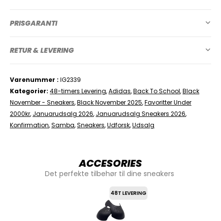
PRISGARANTI
RETUR & LEVERING
Varenummer
IG2339
Kategorier
48-timers Levering
,
Adidas
,
Back To School
,
Black
November - Sneakers
,
Black November 2025
,
Favoritter Under
2000kr
,
Januarudsalg 2026
,
Januarudsalg Sneakers 2026
,
Konfirmation
,
Samba
,
Sneakers
,
Udforsk
,
Udsalg
ACCESORIES
Det perfekte tilbehør til dine sneakers
48T LEVERING