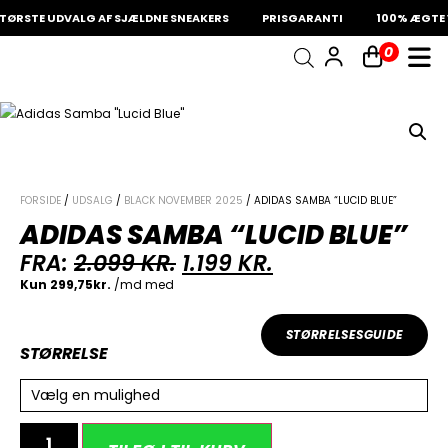
ØRSTE UDVALG AF SJÆLDNE SNEAKERS
PRISGARANTI
100% ÆGTE V
0
INDKØBSKURV
Fri fragt på sneakers
60 dages returret
Din kurv er tom.
FORSIDE
/
UDSALG
/
BLACK NOVEMBER 2025
/ ADIDAS SAMBA “LUCID BLUE”
ADIDAS SAMBA “LUCID BLUE”
FRA:
2.099
KR.
1.199
KR.
STØRRELSESGUIDE
STØRRELSE
Vælg en mulighed
Alternative: