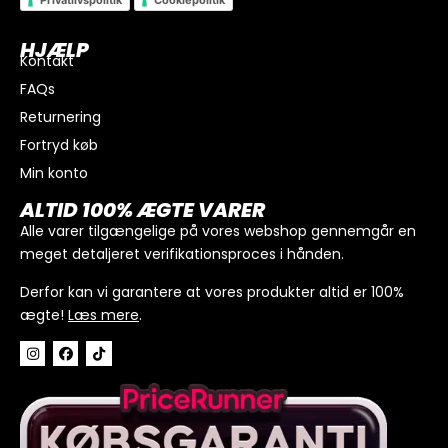
HJÆLP
Kontakt
FAQs
Returnering
Fortryd køb
Min konto
I alt
0
kr.
ALTID 100% ÆGTE VARER
Køb for
300
kr.
mere for gratis fragt
Alle varer tilgængelige på vores webshop gennemgår en
meget detaljeret verifikationsproces i hånden.
GÅ TIL BETALING
Derfor kan vi garantere at vores produkter altid er 100%
ægte!
Læs mere
.