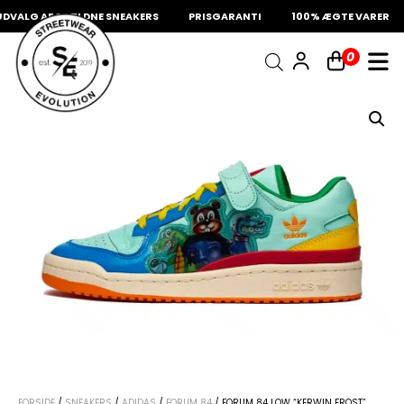
VALG AF SJÆLDNE SNEAKERS
PRISGARANTI
100% ÆGTE VARER
INDKØBSKURV
0
Fri fragt på sneakers
60 dages returret
Din kurv er tom.
FORSIDE
/
SNEAKERS
/
ADIDAS
/
FORUM 84
/ FORUM 84 LOW “KERWIN FROST”