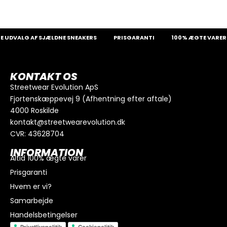
UDVALG AF SJÆLDNE SNEAKERS
PRISGARANTI
100% ÆGTE VARER
KONTAKT OS
Streetwear Evolution ApS
Fjortenskæppevej 9 (Afhentning efter aftale)
4000 Roskilde
kontakt@streetwearevolution.dk
CVR: 43628704
INFORMATION
Altid 100% ægte varer
Prisgaranti
Hvem er vi?
Samarbejde
Handelsbetingelser
Privatlivspolitik
Cookiepolitik