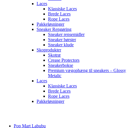
Laces
Klassiske Laces
Brede Laces
Rope Laces
Pakkeløsninger
Sneaker Rengøring
Sneaker rensemidler
Sneaker børster
Sneaker klude
Skoprodukter
Skotræ
Crease Protectors
Sneakerbokse
Premium vægophæng til sneakers – Glossy
Metalic
Laces
Klassiske Laces
Brede Laces
Rope Laces
Pakkeløsninger
Main
Menu
Pop Mart Labubu