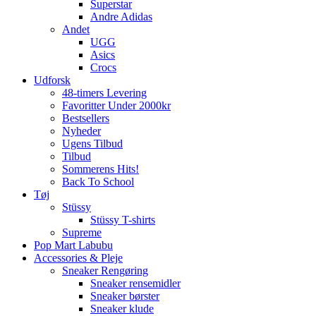
Superstar
Andre Adidas
Andet
UGG
Asics
Crocs
Udforsk
48-timers Levering
Favoritter Under 2000kr
Bestsellers
Nyheder
Ugens Tilbud
Tilbud
Sommerens Hits!
Back To School
Tøj
Stüssy
Stüssy T-shirts
Supreme
Pop Mart Labubu
Accessories & Pleje
Sneaker Rengøring
Sneaker rensemidler
Sneaker børster
Sneaker klude