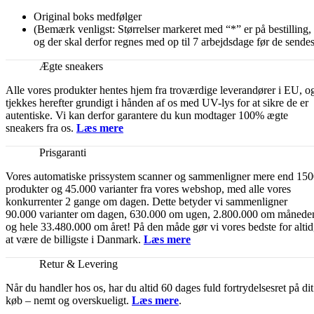
Original boks medfølger
(Bemærk venligst: Størrelser markeret med “*” er på bestilling,
og der skal derfor regnes med op til 7 arbejdsdage før de sendes
Ægte sneakers
Alle vores produkter hentes hjem fra troværdige leverandører i EU, o
tjekkes herefter grundigt i hånden af os med UV-lys for at sikre de er
autentiske. Vi kan derfor garantere du kun modtager 100% ægte
sneakers fra os.
Læs mere
Prisgaranti
Vores automatiske prissystem scanner og sammenligner mere end 15
produkter og 45.000 varianter fra vores webshop, med alle vores
konkurrenter 2 gange om dagen. Dette betyder vi sammenligner
90.000 varianter om dagen, 630.000 om ugen, 2.800.000 om månede
og hele 33.480.000 om året! På den måde gør vi vores bedste for altid
at være de billigste i Danmark.
Læs mere
Retur & Levering
Når du handler hos os, har du altid 60 dages fuld fortrydelsesret på dit
køb – nemt og overskueligt.
Læs mere
.