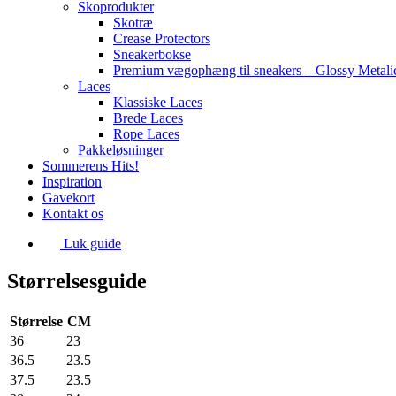
Skoprodukter
Skotræ
Crease Protectors
Sneakerbokse
Premium vægophæng til sneakers – Glossy Metali
Laces
Klassiske Laces
Brede Laces
Rope Laces
Pakkeløsninger
Sommerens Hits!
Inspiration
Gavekort
Kontakt os
Luk guide
Størrelsesguide
Størrelse
CM
36
23
36.5
23.5
37.5
23.5