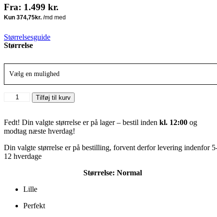
Fra:
1.499
kr.
Størrelsesguide
Størrelse
Vælg en mulighed
Forum
Alternative:
Tilføj til kurv
Low
x
M&M's
Fedt! Din valgte størrelse er på lager – bestil inden
kl. 12:00
og
"Green"
modtag næste hverdag!
antal
Din valgte størrelse er på bestilling, forvent derfor levering indenfor 5
12 hverdage
Størrelse:
Normal
Lille
Perfekt