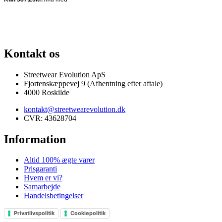
ANTI
100% ÆGTE VARER
13.000+ GLADE KUNDER
100% SIKKER 
Kontakt os
Streetwear Evolution ApS
Fjortenskæppevej 9 (Afhentning efter aftale)
4000 Roskilde
kontakt@streetwearevolution.dk
CVR: 43628704
Information
Altid 100% ægte varer
Prisgaranti
Hvem er vi?
Samarbejde
Handelsbetingelser
Privatlivspolitik
Cookiepolitik