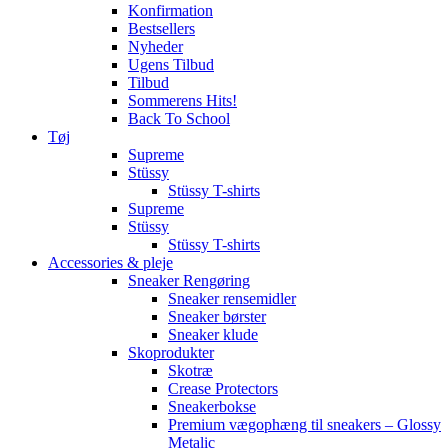
Konfirmation
Bestsellers
Nyheder
Ugens Tilbud
Tilbud
Sommerens Hits!
Back To School
Tøj
Supreme
Stüssy
Stüssy T-shirts
Supreme
Stüssy
Stüssy T-shirts
Accessories & pleje
Sneaker Rengøring
Sneaker rensemidler
Sneaker børster
Sneaker klude
Skoprodukter
Skotræ
Crease Protectors
Sneakerbokse
Premium vægophæng til sneakers – Glossy
Metalic