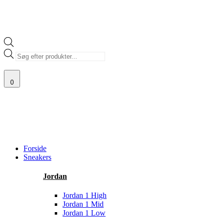
Products
search
0
TI
100% ÆGTE VARER
13.000+ GLADE KUNDER
100% SIKKER BE
Main
Menu
Forside
Sneakers
Jordan
Jordan 1 High
Jordan 1 Mid
Jordan 1 Low