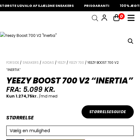
TØRSTE UDVALG AF SJÆLDNE SNEAKERS
PRISGARANTI
100% ÆGTE 
0
INDKØBSKURV
Fri fragt på sneakers
60 dages returret
Din kurv er tom.
FORSIDE
/
SNEAKERS
/
ADIDAS
/
YEEZY
/
YEEZY 700
/ YEEZY BOOST 700 V2
“INERTIA”
YEEZY BOOST 700 V2 “INERTIA”
FRA:
5.099
KR.
STØRRELSESGUIDE
STØRRELSE
Vælg en mulighed