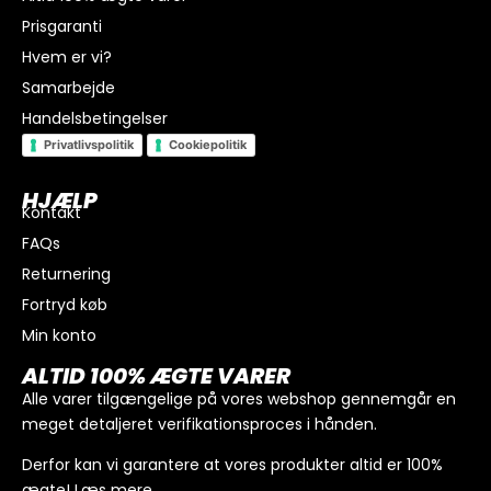
Prisgaranti
Hvem er vi?
Samarbejde
Handelsbetingelser
Privatlivspolitik
Cookiepolitik
HJÆLP
Kontakt
FAQs
I alt
0
kr.
Returnering
Køb for
300
kr.
mere for gratis fragt
Fortryd køb
GÅ TIL BETALING
Min konto
ALTID 100% ÆGTE VARER
Alle varer tilgængelige på vores webshop gennemgår en
meget detaljeret verifikationsproces i hånden.
Derfor kan vi garantere at vores produkter altid er 100%
ægte!
Læs mere
.