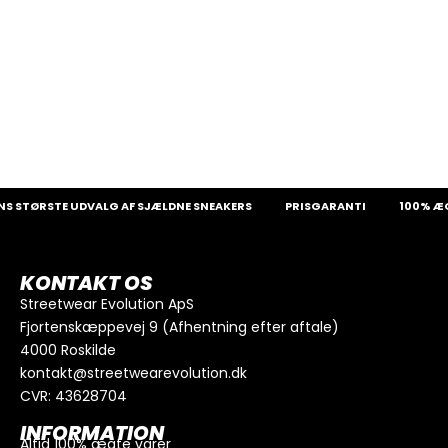
 STØRSTE UDVALG AF SJÆLDNE SNEAKERS
PRISGARANTI
100% ÆGT
KONTAKT OS
Streetwear Evolution ApS
Fjortenskæppevej 9 (Afhentning efter aftale)
4000 Roskilde
kontakt@streetwearevolution.dk
CVR: 43628704
INFORMATION
Altid 100% ægte varer