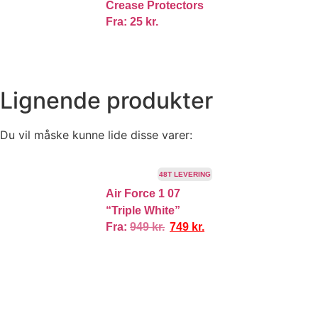
Crease Protectors
Fra:
25
kr.
Lignende produkter
Du vil måske kunne lide disse varer:
TILBUD!
48T LEVERING
Air Force 1 07
“Triple White”
Fra:
949
kr.
749
kr.
I
100% ÆGTE VARER
13.000+ GLADE KUNDER
100% SIKKER BE