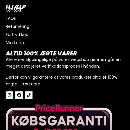
HJÆLP
Kontakt
FAQs
Returnering
Fortryd køb
Min konto
I alt
0
kr.
ALTID 100% ÆGTE VARER
Køb for
300
kr.
mere for gratis fragt
Alle varer tilgængelige på vores webshop gennemgår en
meget detaljeret verifikationsproces i hånden.
GÅ TIL BETALING
Derfor kan vi garantere at vores produkter altid er 100%
ægte!
Læs mere
.