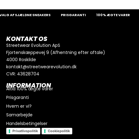
LG AF SJÆLDNE SNEAKERS
PRISGARANTI
100% ÆGTE VARER
1
KONTAKT OS
Streetwear Evolution ApS
Fjortenskæppevej 9 (Afhentning efter aftale)
4000 Roskilde
kontakt@streetwearevolution.dk
CVR: 43628704
INFORMATION
Altid 100% ægte varer
Prisgaranti
Hvem er vi?
Samarbejde
Handelsbetingelser
Privatlivspolitik
Cookiepolitik