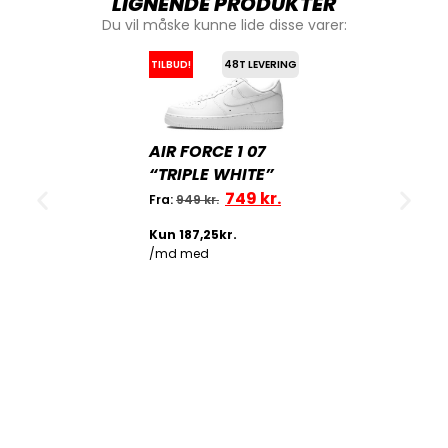
LIGNENDE PRODUKTER
Du vil måske kunne lide disse varer:
TILBUD!
48T LEVERING
AIR FORCE 1 07
“TRIPLE WHITE”
749
kr.
Fra:
949
kr.