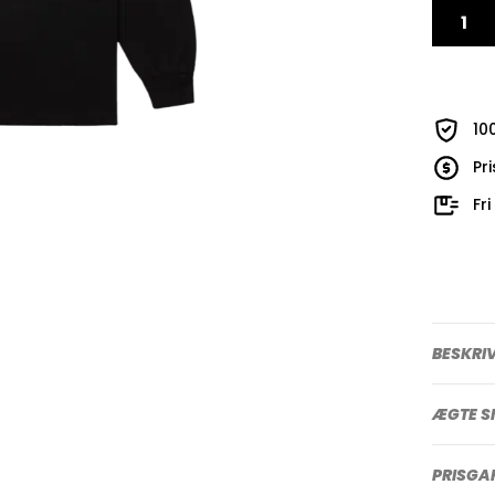
10
Pr
Fr
BESKRI
ÆGTE S
PRISGA