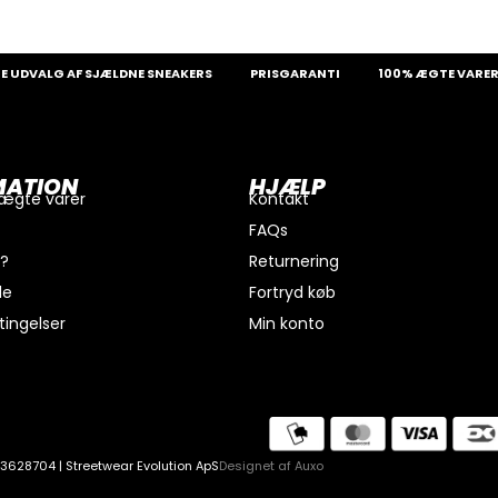
VALG AF SJÆLDNE SNEAKERS
PRISGARANTI
100% ÆGTE VARER
MATION
HJÆLP
 ægte varer
Kontakt
FAQs
i?
Returnering
de
Fortryd køb
ingelser
Min konto
litik
Cookiepolitik
 43628704 | Streetwear Evolution ApS
Designet af
Auxo