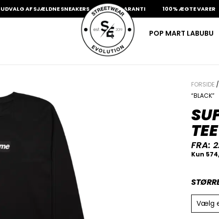
LG AF SJÆLDNE SNEAKERS
PRISGARANTI
100% ÆGTE VARER
POP MART LABUBU
FORSIDE
“BLACK”
SUP
TEE
FRA:
2
STØRR
Vælg 