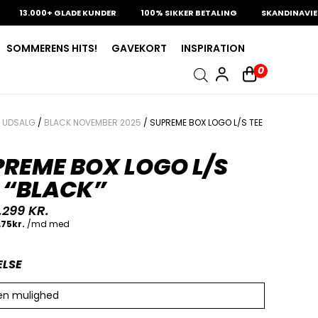
13.000+ GLADE KUNDER
100% SIKKER BETALING
SKANDINAVIENS S
SOMMERENS HITS!
GAVEKORT
INSPIRATION
0
/
UDSALG
/
BLACK NOVEMBER 2025
/ SUPREME BOX LOGO L/S TEE
REME BOX LOGO L/S
 “BLACK”
.299
KR.
ELSE
en mulighed