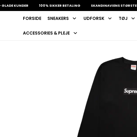
ADE KUNDER
100% SIKKER BETALING
SKANDINAVIENS STØRSTE UDVA
FORSIDE
SNEAKERS
UDFORSK
TØJ
INDKØBSKURV
Fri fragt på sneakers
60 dages returret
ACCESSORIES & PLEJE
Din kurv er tom.