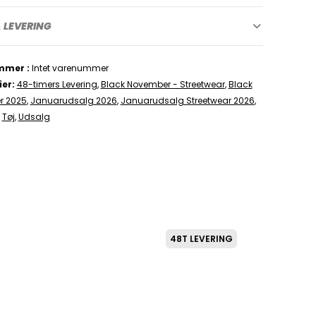
 LEVERING
mmer
Intet varenummer
ier
48-timers Levering
,
Black November - Streetwear
,
Black
r 2025
,
Januarudsalg 2026
,
Januarudsalg Streetwear 2026
,
,
Tøj
,
Udsalg
48T LEVERING