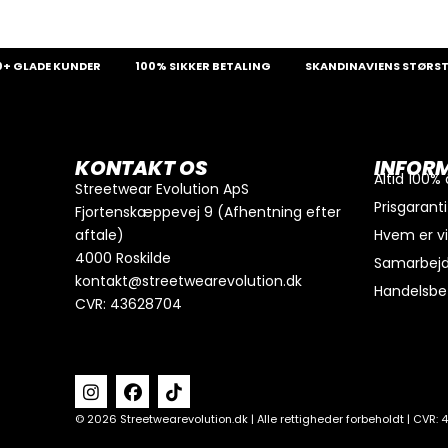
0
kr.
I alt
LADE KUNDER
100% SIKKER BETALING
SKANDINAVIENS STØRSTE UD
Køb for
300
kr.
mere for gratis fragt
GÅ TIL BETALING
KONTAKT OS
INFOR
Altid 100%
Streetwear Evolution ApS
Prisgaranti
Fjortenskæppevej 9 (Afhentning efter
aftale)
Hvem er v
4000 Roskilde
Samarbej
kontakt@streetwearevolution.dk
Handelsbet
CVR: 43628704
Privatlivspo
© 2026 Streetwearevolution.dk | Alle rettigheder forbeholdt | CVR: