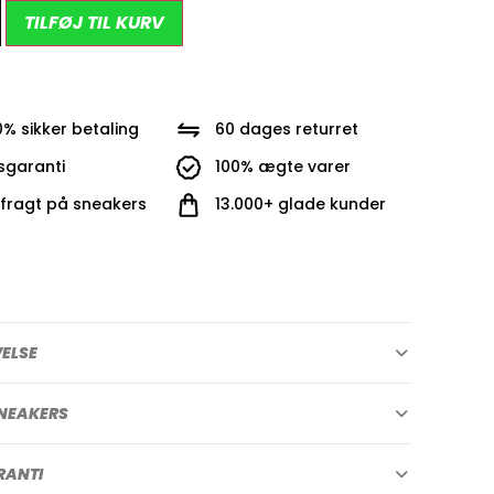
Alternative:
TILFØJ TIL KURV
0% sikker betaling
60 dages returret
isgaranti
100% ægte varer
i fragt på sneakers
13.000+ glade kunder
VELSE
NEAKERS
RANTI