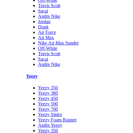
Off-White
Travis Scott
Sacai
Andre Nike
Jordan
Dunk
Air Force
Air Max
Nike Air Max Sunder
Off-White
Travis Scott
Sacai
Andre Nike
Yeezy
Yeezy 350
Yeezy 380
Yeezy 450
Yeezy 500
Yeezy 700
Yeezy Slides
Yeezy Foam Runner
Andre Yeezy
Yeezy 350