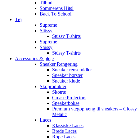
Tilbud
Sommerens Hits!
Back To School
Tøj
Supreme
Stüssy
Stüssy T-shirts
Supreme
Stüssy
Stüssy T-shirts
Accessories & pleje
Sneaker Rengøring
Sneaker rensemidler
Sneaker børster
Sneaker klude
Skoprodukter
Skotræ
Crease Protectors
Sneakerbokse
Premium vægophæng til sneakers – Glossy
Metalic
Laces
Klassiske Laces
Brede Laces
Rope Laces