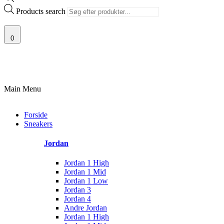
Products search
0
F SJÆLDNE SNEAKERS
PRISGARANTI
100% ÆGTE VARER
13.000
Main Menu
Forside
Sneakers
Jordan
Jordan 1 High
Jordan 1 Mid
Jordan 1 Low
Jordan 3
Jordan 4
Andre Jordan
Jordan 1 High