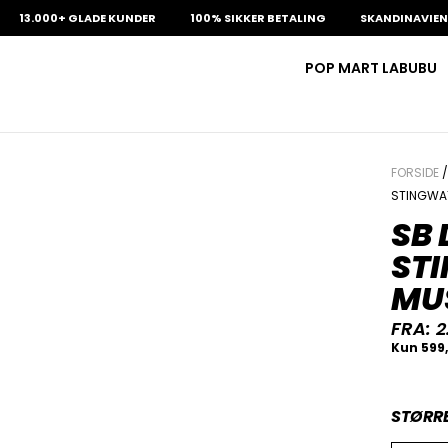
13.000+ GLADE KUNDER
100% SIKKER BETALING
SKANDINAVIENS S
POP MART LABUBU
FORSIDE
STINGWA
SB
ST
MU
FRA:
2
STØRR