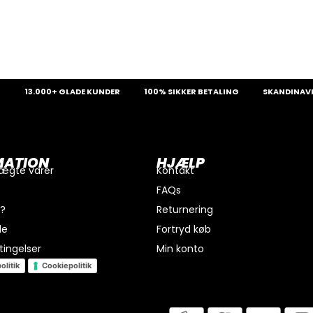
13.000+ GLADE KUNDER
100% SIKKER BETALING
SKANDINAVIENS
MATION
HJÆLP
 ægte varer
Kontakt
FAQs
i?
Returnering
de
Fortryd køb
ingelser
Min konto
olitik
Cookiepolitik