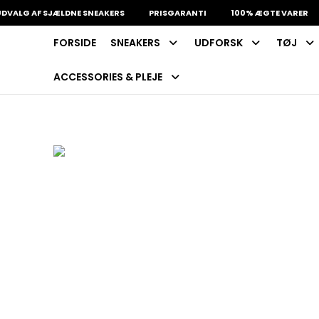
ALG AF SJÆLDNE SNEAKERS
PRISGARANTI
100% ÆGTE VARER
FORSIDE
SNEAKERS
UDFORSK
TØJ
INDKØBSKURV
Fri fragt på sneakers
60 dages returret
ACCESSORIES & PLEJE
Din kurv er tom.