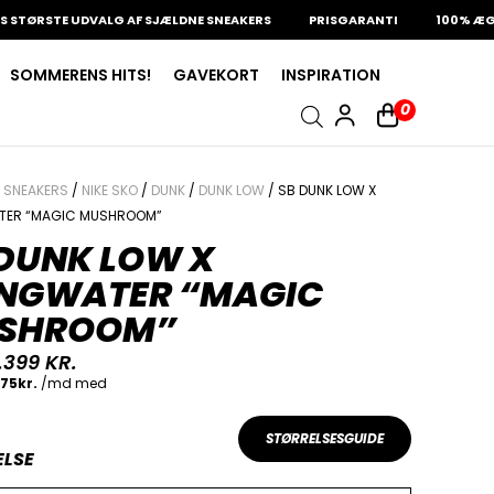
TØRSTE UDVALG AF SJÆLDNE SNEAKERS
PRISGARANTI
100% ÆGTE 
SOMMERENS HITS!
GAVEKORT
INSPIRATION
0
/
SNEAKERS
/
NIKE SKO
/
DUNK
/
DUNK LOW
/ SB DUNK LOW X
TER “MAGIC MUSHROOM”
 DUNK LOW X
INGWATER “MAGIC
SHROOM”
.399
KR.
STØRRELSESGUIDE
ELSE