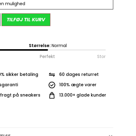
en mulighed
Alternative:
TILFØJ TIL KURV
Størrelse:
Normal
Perfekt
Stor
0% sikker betaling
60 dages returret
isgaranti
100% ægte varer
i fragt på sneakers
13.000+ glade kunder
VELSE