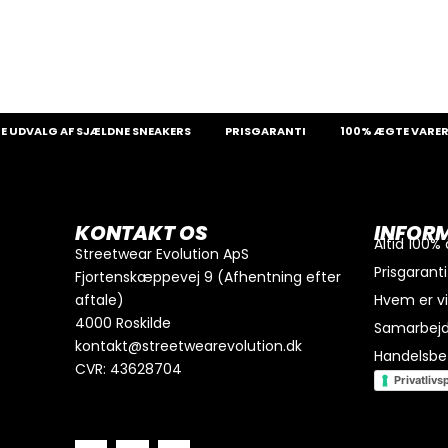
0
kr.
I alt
DVALG AF SJÆLDNE SNEAKERS
PRISGARANTI
100% ÆGTE VARER
Køb for
300
kr.
mere for gratis fragt
GÅ TIL BETALING
KONTAKT OS
INFOR
Altid 100%
Streetwear Evolution ApS
Prisgaranti
Fjortenskæppevej 9 (Afhentning efter
aftale)
Hvem er v
4000 Roskilde
Samarbej
kontakt@streetwearevolution.dk
Handelsbet
CVR: 43628704
Privatlivsp