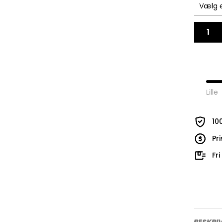
Vælg 
Lille
10
Pr
Fr
BESKRI