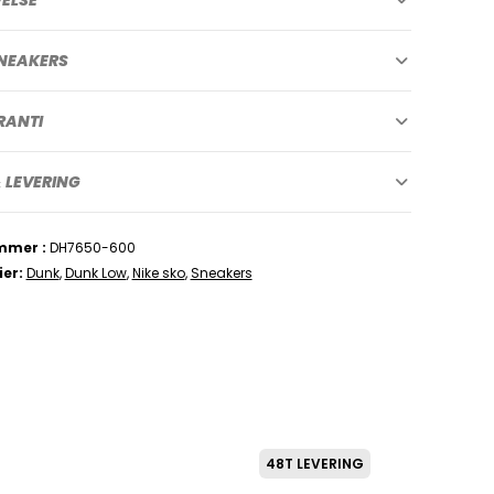
NEAKERS
RANTI
 LEVERING
mmer
DH7650-600
ier
Dunk
,
Dunk Low
,
Nike sko
,
Sneakers
48T LEVERING
SNEAK