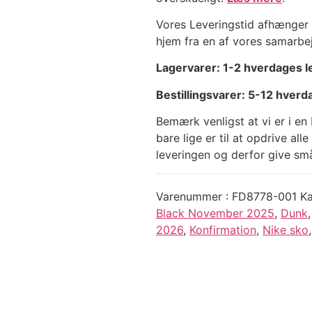
Vores Leveringstid afhænger af
hjem fra en af vores samarbe
Lagervarer: 1-2 hverdages l
Bestillingsvarer: 5-12 hverd
Bemærk venligst at vi er i e
bare lige er til at opdrive al
leveringen og derfor give små 
Varenummer
FD8778-001
Ka
Black November 2025
,
Dunk
2026
,
Konfirmation
,
Nike sko