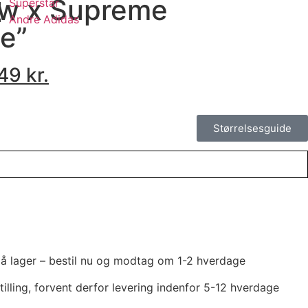
w x Supreme
Superstar
Andre Adidas
e”
349
kr.
Størrelsesguide
rnative:
 på lager – bestil nu og modtag om 1-2 hverdage
tilling, forvent derfor levering indenfor 5-12 hverdage