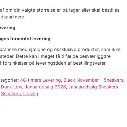
 om din valgte størrelse er på lager eller skal bestilles
jdspartnere.
evering
ages forventet levering
n branche med sjældne og eksklusive produkter, som ikke
le steder. Dette kan i meget få tilfælde besværliggøre
forsinkelser på leveringstiden af bestillingsvarer.
tegorier
48-timers Levering
,
Black November - Sneakers
,
,
Dunk Low
,
Januarudsalg 2026
,
Januarudsalg Sneakers
,
Sneakers
,
Udsalg