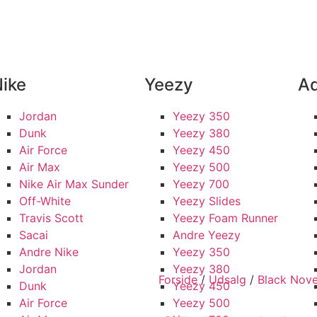
DE KUNDER
100% SIKKER BETALING
SKANDINAVIENS STØRSTE UDVALG
ike
Yeezy
Ad
Jordan
Yeezy 350
Dunk
Yeezy 380
Air Force
Yeezy 450
Air Max
Yeezy 500
Nike Air Max Sunder
Yeezy 700
Off-White
Yeezy Slides
Travis Scott
Yeezy Foam Runner
Sacai
Andre Yeezy
Andre Nike
Yeezy 350
Jordan
Yeezy 380
Forside
/
Udsalg
/
Black Nov
Dunk
Yeezy 450
Air Force
Yeezy 500