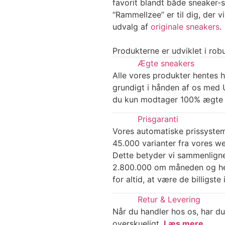
favorit blandt både sneaker
“Rammellzee” er til dig, der v
udvalg af
originale sneakers
.
Produkterne er udviklet i robu
Ægte sneakers
Alle vores produkter hentes h
grundigt i hånden af os med U
du kun modtager 100% ægte 
Prisgaranti
Vores automatiske prissyste
45.000 varianter fra vores w
Dette betyder vi sammenlign
2.800.000 om måneden og hel
for altid, at være de billigst
Retur & Levering
Når du handler hos os, har du
overskueligt.
Læs mere
.