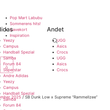
 AF SJÆLDNE SNEAKERS
PRISGARANTI
100% ÆGTE VARER
13.0
Pop Mart Labubu
Sommerens hits!
idas
Andet
Gavekort
Inspiration
Yeezy
UGG
Campus
Asics
Handball Spezial
Crocs
Samba
UGG
Forum 84
Asics
0
Superstar
Crocs
Andre Adidas
Yeezy
Campus
Handball Spezial
ember 2025
/ SB Dunk Low x Supreme “Rammellzee”
Samba
Forum 84