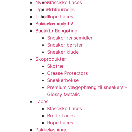
Nyheder
Klassiske Laces
Ugens Tilbud
Brede Laces
Tilbud
Rope Laces
Sommerens Hits!
Pakkeløsninger
Back To School
Sneaker Rengøring
Sneaker rensemidler
Sneaker børster
Sneaker klude
Skoprodukter
Skotræ
Crease Protectors
Sneakerbokse
Premium vægophæng til sneakers –
Glossy Metalic
Laces
Klassiske Laces
Brede Laces
Rope Laces
Pakkeløsninger