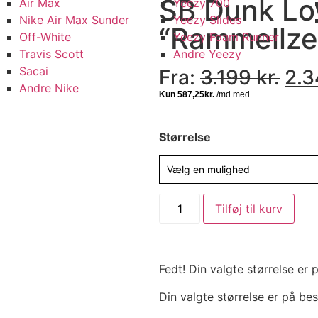
SB Dunk Lo
Air Max
Yeezy 700
Nike Air Max Sunder
Yeezy Slides
“Rammellze
Off-White
Yeezy Foam Runner
Travis Scott
Andre Yeezy
Sacai
Fra:
3.199
kr.
2.
Andre Nike
Størrelse
Vælg en mulighed
Alte
Tilføj til kurv
Fedt! Din valgte størrelse er
Din valgte størrelse er på bes