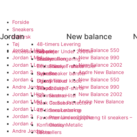
LDNE SNEAKERS
PRISGARANTI
100% ÆGTE VARER
13.000+ GLA
Forside
Sneakers
Jordan
New balance
N
Udforsk
Tøj
48-timers Levering
Jordan 1 High
New Balance 550
Accessories & pleje
Favoritter Under 2000kr
Supreme
Jordan 1 Mid
New Balance 990
Konfirmation
Stüssy
Sneaker Rengøring
Jordan 1 Low
New Balance 2002
Bestsellers
Stüssy T-shirts
Sneaker rensemidler
Jordan 3
Andre New Balance
Nyheder
Supreme
Sneaker børster
Jordan 4
New Balance 550
Ugens Tilbud
Stüssy
Sneaker klude
Andre Jordan
New Balance 990
Tilbud
Skoprodukter
Stüssy T-shirts
Jordan 1 High
New Balance 2002
Sommerens Hits!
Skotræ
Jordan 1 Mid
Andre New Balance
Back To School
Crease Protectors
Jordan 1 Low
48-timers Levering
Sneakerbokse
Jordan 3
Favoritter Under 2000kr
Premium vægophæng til sneakers –
Jordan 4
Konfirmation
Glossy Metalic
Andre Jordan
Bestsellers
Laces