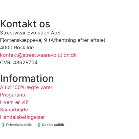
SJÆLDNE SNEAKERS
PRISGARANTI
100% ÆGTE VARER
13.000+ 
Kontakt os
Streetwear Evolution ApS
Fjortenskæppevej 9 (Afhentning efter aftale)
4000 Roskilde
kontakt@streetwearevolution.dk
CVR: 43628704
Information
Altid 100% ægte varer
Prisgaranti
Hvem er vi?
Samarbejde
Handelsbetingelser
Privatlivspolitik
Cookiepolitik