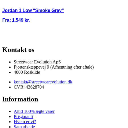
Jordan 1 Low “Smoke Grey”
Fra:
1.549
kr.
100% ÆGTE VARER
13.000+ GLADE KUNDER
100% SIKKER BETALI
Kontakt os
Streetwear Evolution ApS
Fjortenskæppevej 9 (Afhentning efter aftale)
4000 Roskilde
kontakt@streetwearevolution.dk
CVR: 43628704
Information
Altid 100% ægte varer
Prisgaranti
Hvem er vi?
Samarbejde