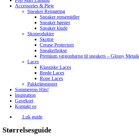
Pop Mart Labubu
Accessories & Pleje
Sneaker Rengøring
Sneaker rensemidler
Sneaker børster
Sneaker klude
Skoprodukter
Skotræ
Crease Protectors
Sneakerbokse
Premium vægophæng til sneakers – Glossy Metali
Laces
Klassiske Laces
Brede Laces
Rope Laces
Pakkeløsninger
Sommerens Hits!
Inspiration
Gavekort
Kontakt os
Luk guide
Størrelsesguide