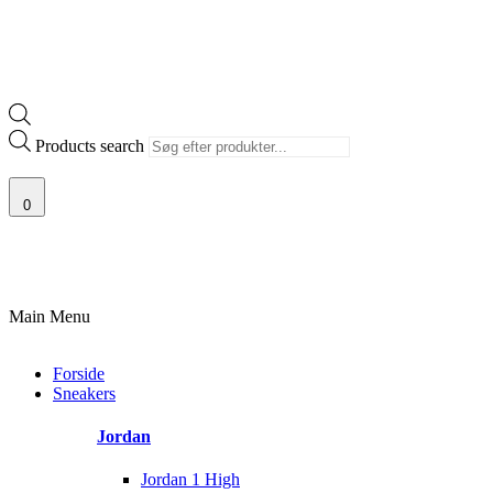
Products search
0
100% ÆGTE VARER
13.000+ GLADE KUNDER
100% SIKKER BETALIN
Main Menu
Forside
Sneakers
Jordan
Jordan 1 High