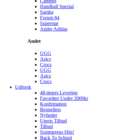
Campus
Handball Spezial
Samba
Forum 84
Superstar
Andre Adidas
Andet
UGG
Asics
Crocs
UGG
Asics
Crocs
Udforsk
48-timers Levering
Favoritter Under 2000kr
Konfirmation
Bestsellers
Nyheder
Ugens Tilbud
Tilbud
Sommerens Hits!
Back To School