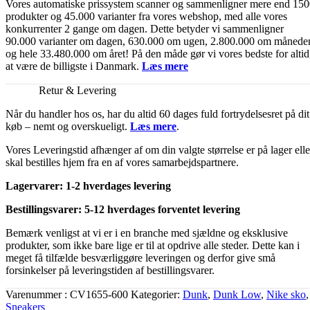
Vores automatiske prissystem scanner og sammenligner mere end 15
produkter og 45.000 varianter fra vores webshop, med alle vores
konkurrenter 2 gange om dagen. Dette betyder vi sammenligner
90.000 varianter om dagen, 630.000 om ugen, 2.800.000 om månede
og hele 33.480.000 om året! På den måde gør vi vores bedste for altid
at være de billigste i Danmark.
Læs mere
Retur & Levering
Når du handler hos os, har du altid 60 dages fuld fortrydelsesret på dit
køb – nemt og overskueligt.
Læs mere
.
Vores Leveringstid afhænger af om din valgte størrelse er på lager elle
skal bestilles hjem fra en af vores samarbejdspartnere.
Lagervarer: 1-2 hverdages levering
Bestillingsvarer: 5-12 hverdages forventet levering
Bemærk venligst at vi er i en branche med sjældne og eksklusive
produkter, som ikke bare lige er til at opdrive alle steder. Dette kan i
meget få tilfælde besværliggøre leveringen og derfor give små
forsinkelser på leveringstiden af bestillingsvarer.
Varenummer
CV1655-600
Kategorier
Dunk
,
Dunk Low
,
Nike sko
,
Sneakers