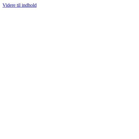
Videre til indhold
100% ÆGTE VARER
13.000+ GLADE KUNDER
100% SIKKER BETALIN