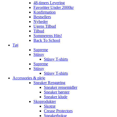
48-timers Levering
Favoritter Under 2000kr
Konfirmation
Bestsellers
Nyheder
Ugens Tilbud
Tilbud
Sommerens Hits!
Back To School
Tøj
Supreme
Stüssy
Stüssy T-shirts
Supreme
Stüssy
Stüssy T-shirts
Accessories & pleje
Sneaker Rengøring
Sneaker rensemidler
Sneaker børster
Sneaker klude
Skoprodukter
Skotræ
Crease Protectors
Sneakerbokse