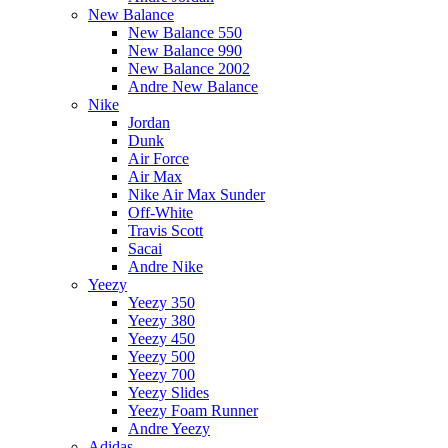
New Balance
New Balance 550
New Balance 990
New Balance 2002
Andre New Balance
Nike
Jordan
Dunk
Air Force
Air Max
Nike Air Max Sunder
Off-White
Travis Scott
Sacai
Andre Nike
Yeezy
Yeezy 350
Yeezy 380
Yeezy 450
Yeezy 500
Yeezy 700
Yeezy Slides
Yeezy Foam Runner
Andre Yeezy
Adidas