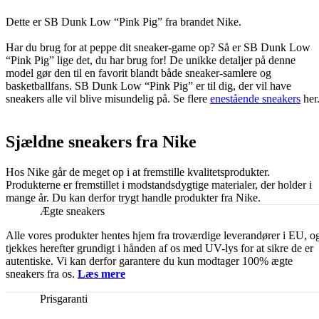
Dette er SB Dunk Low “Pink Pig” fra brandet Nike.
Har du brug for at peppe dit sneaker-game op? Så er SB Dunk Low
“Pink Pig” lige det, du har brug for! De unikke detaljer på denne
model gør den til en favorit blandt både sneaker-samlere og
basketballfans. SB Dunk Low “Pink Pig” er til dig, der vil have
sneakers alle vil blive misundelig på. Se flere
enestående sneakers
her
Sjældne sneakers fra Nike
Hos Nike går de meget op i at fremstille kvalitetsprodukter.
Produkterne er fremstillet i modstandsdygtige materialer, der holder i
mange år. Du kan derfor trygt handle produkter fra Nike.
Ægte sneakers
Alle vores produkter hentes hjem fra troværdige leverandører i EU, o
tjekkes herefter grundigt i hånden af os med UV-lys for at sikre de er
autentiske. Vi kan derfor garantere du kun modtager 100% ægte
sneakers fra os.
Læs mere
Prisgaranti