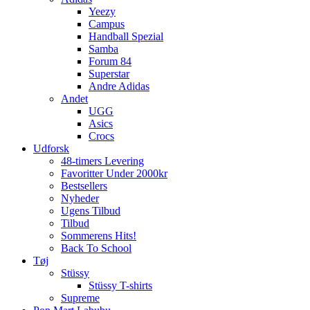
Yeezy
Campus
Handball Spezial
Samba
Forum 84
Superstar
Andre Adidas
Andet
UGG
Asics
Crocs
Udforsk
48-timers Levering
Favoritter Under 2000kr
Bestsellers
Nyheder
Ugens Tilbud
Tilbud
Sommerens Hits!
Back To School
Tøj
Stüssy
Stüssy T-shirts
Supreme