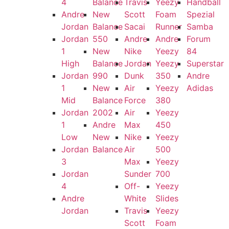
4
Balance
Travis
Yeezy
Handball
Andre
New
Scott
Foam
Spezial
Jordan
Balance
Sacai
Runner
Samba
Jordan
550
Andre
Andre
Forum
1
New
Nike
Yeezy
84
High
Balance
Jordan
Yeezy
Superstar
Jordan
990
Dunk
350
Andre
1
New
Air
Yeezy
Adidas
Mid
Balance
Force
380
Jordan
2002
Air
Yeezy
1
Andre
Max
450
Low
New
Nike
Yeezy
Jordan
Balance
Air
500
3
Max
Yeezy
Jordan
Sunder
700
4
Off-
Yeezy
Andre
White
Slides
Jordan
Travis
Yeezy
Scott
Foam