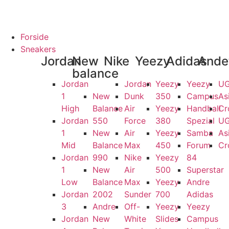
SGARANTI
100% ÆGTE VARER
13.000+ GLADE KUNDER
100% SIK
Forside
Sneakers
Jordan
New
Nike
Yeezy
Adidas
Ande
balance
Jordan
Jordan
Yeezy
Yeezy
U
1
New
Dunk
350
Campus
As
High
Balance
Air
Yeezy
Handball
Cr
Jordan
550
Force
380
Spezial
U
1
New
Air
Yeezy
Samba
As
Mid
Balance
Max
450
Forum
Cr
Jordan
990
Nike
Yeezy
84
1
New
Air
500
Superstar
Low
Balance
Max
Yeezy
Andre
Jordan
2002
Sunder
700
Adidas
3
Andre
Off-
Yeezy
Yeezy
Jordan
New
White
Slides
Campus