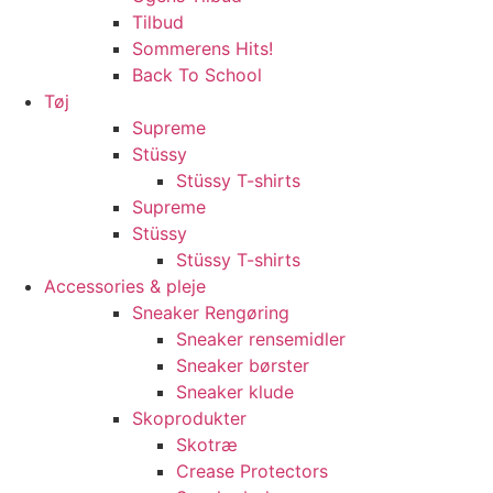
Tilbud
Sommerens Hits!
Back To School
Tøj
Supreme
Stüssy
Stüssy T-shirts
Supreme
Stüssy
Stüssy T-shirts
Accessories & pleje
Sneaker Rengøring
Sneaker rensemidler
Sneaker børster
Sneaker klude
Skoprodukter
Skotræ
Crease Protectors