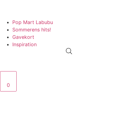
PRISGARANTI
100% ÆGTE VARER
13.000+ GLADE KUNDER
Pop Mart Labubu
Sommerens hits!
Gavekort
Inspiration
0