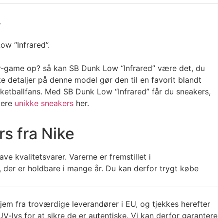
.
ow “Infrared”.
er-game op? så kan SB Dunk Low “Infrared” være det, du
ke detaljer på denne model gør den til en favorit blandt
etballfans. Med SB Dunk Low “Infrared” får du sneakers,
lere
unikke sneakers
her.
s fra Nike
ve kvalitetsvarer. Varerne er fremstillet i
 der er holdbare i mange år. Du kan derfor trygt købe
jem fra troværdige leverandører i EU, og tjekkes herefter
V-lys for at sikre de er autentiske. Vi kan derfor garantere