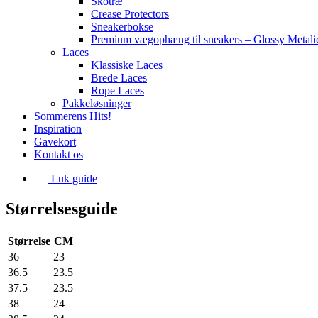
Skotræ
Crease Protectors
Sneakerbokse
Premium vægophæng til sneakers – Glossy Metali
Laces
Klassiske Laces
Brede Laces
Rope Laces
Pakkeløsninger
Sommerens Hits!
Inspiration
Gavekort
Kontakt os
Luk guide
Størrelsesguide
Størrelse
CM
36
23
36.5
23.5
37.5
23.5
38
24