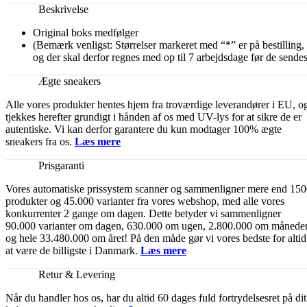
Beskrivelse
Original boks medfølger
(Bemærk venligst: Størrelser markeret med “*” er på bestilling,
og der skal derfor regnes med op til 7 arbejdsdage før de sendes
Ægte sneakers
Alle vores produkter hentes hjem fra troværdige leverandører i EU, o
tjekkes herefter grundigt i hånden af os med UV-lys for at sikre de er
autentiske. Vi kan derfor garantere du kun modtager 100% ægte
sneakers fra os.
Læs mere
Prisgaranti
Vores automatiske prissystem scanner og sammenligner mere end 15
produkter og 45.000 varianter fra vores webshop, med alle vores
konkurrenter 2 gange om dagen. Dette betyder vi sammenligner
90.000 varianter om dagen, 630.000 om ugen, 2.800.000 om månede
og hele 33.480.000 om året! På den måde gør vi vores bedste for altid
at være de billigste i Danmark.
Læs mere
Retur & Levering
Når du handler hos os, har du altid 60 dages fuld fortrydelsesret på dit