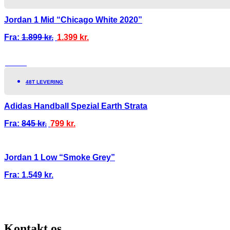
Jordan 1 Mid “Chicago White 2020”
Fra:
1.899
kr.
1.399
kr.
TILBUD!
48T LEVERING
Adidas Handball Spezial Earth Strata
Fra:
845
kr.
799
kr.
Jordan 1 Low “Smoke Grey”
Fra:
1.549
kr.
NTI
100% ÆGTE VARER
13.000+ GLADE KUNDER
100% SIKKER B
Kontakt os