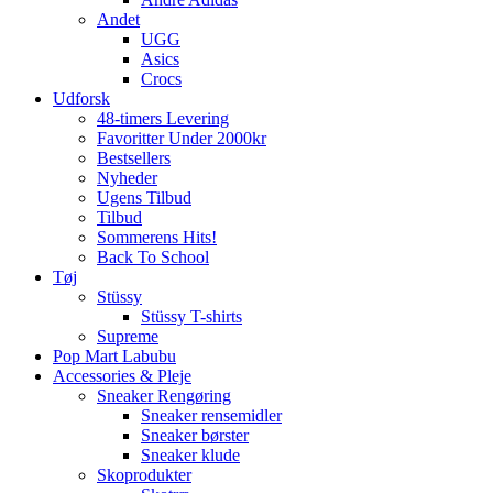
Andet
UGG
Asics
Crocs
Udforsk
48-timers Levering
Favoritter Under 2000kr
Bestsellers
Nyheder
Ugens Tilbud
Tilbud
Sommerens Hits!
Back To School
Tøj
Stüssy
Stüssy T-shirts
Supreme
Pop Mart Labubu
Accessories & Pleje
Sneaker Rengøring
Sneaker rensemidler
Sneaker børster
Sneaker klude
Skoprodukter