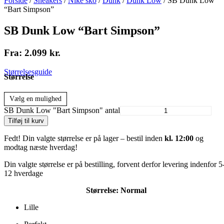
Forside
/
Sneakers
/
Nike sko
/
Dunk
/
Dunk Low
/ SB Dunk Low
“Bart Simpson”
SB Dunk Low “Bart Simpson”
Fra:
2.099
kr.
Størrelsesguide
Størrelse
Vælg en mulighed
SB Dunk Low "Bart Simpson" antal
Tilføj til kurv
Fedt! Din valgte størrelse er på lager – bestil inden
kl. 12:00
og
modtag næste hverdag!
Din valgte størrelse er på bestilling, forvent derfor levering indenfor 5
12 hverdage
Størrelse:
Normal
Lille