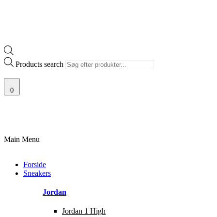
Products search
0
I
100% ÆGTE VARER
13.000+ GLADE KUNDER
100% SIKKER BET
Main Menu
Forside
Sneakers
Jordan
Jordan 1 High