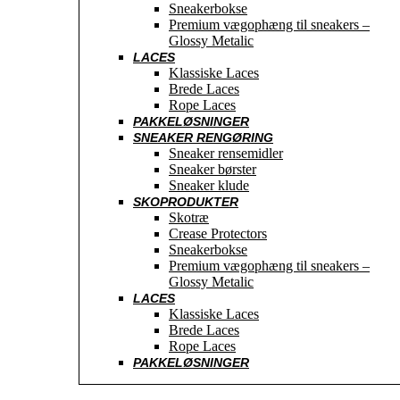
Sneakerbokse
Premium vægophæng til sneakers –
Glossy Metalic
LACES
Klassiske Laces
Brede Laces
Rope Laces
PAKKELØSNINGER
SNEAKER RENGØRING
Sneaker rensemidler
Sneaker børster
Sneaker klude
SKOPRODUKTER
Skotræ
Crease Protectors
Sneakerbokse
Premium vægophæng til sneakers –
Glossy Metalic
LACES
Klassiske Laces
Brede Laces
Rope Laces
PAKKELØSNINGER