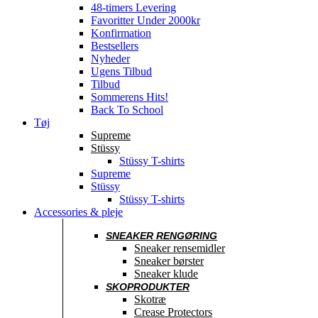
48-timers Levering
Favoritter Under 2000kr
Konfirmation
Bestsellers
Nyheder
Ugens Tilbud
Tilbud
Sommerens Hits!
Back To School
Tøj
Supreme
Stüssy
Stüssy T-shirts
Supreme
Stüssy
Stüssy T-shirts
Accessories & pleje
SNEAKER RENGØRING
Sneaker rensemidler
Sneaker børster
Sneaker klude
SKOPRODUKTER
Skotræ
Crease Protectors