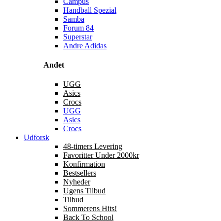
Campus
Handball Spezial
Samba
Forum 84
Superstar
Andre Adidas
Andet
UGG
Asics
Crocs
UGG
Asics
Crocs
Udforsk
48-timers Levering
Favoritter Under 2000kr
Konfirmation
Bestsellers
Nyheder
Ugens Tilbud
Tilbud
Sommerens Hits!
Back To School