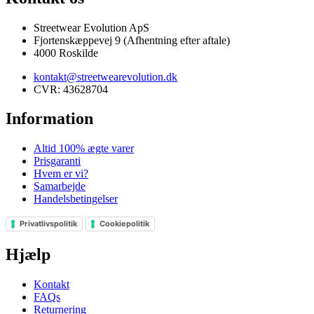
Streetwear Evolution ApS
Fjortenskæppevej 9 (Afhentning efter aftale)
4000 Roskilde
kontakt@streetwearevolution.dk
CVR: 43628704
Information
Altid 100% ægte varer
Prisgaranti
Hvem er vi?
Samarbejde
Handelsbetingelser
Privatlivspolitik
Cookiepolitik
Hjælp
Kontakt
FAQs
Returnering