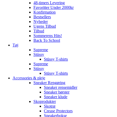
48-timers Levering
Favoritter Under 2000kr
Konfirmation
Bestsellers
Nyheder
Ugens Tilbud
Tilbud
Sommerens Hits!
Back To School
Tøj
Supreme
Stüssy
Stüssy T-shirts
Supreme
Stüssy
Stüssy T-shirts
Accessories & pleje
Sneaker Rengøring
Sneaker rensemidler
Sneaker børster
Sneaker klude
Skoprodukter
Skotræ
Crease Protectors
Sneakerbokse