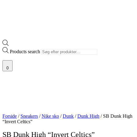
Products search
0
Forside
/
Sneakers
/
Nike sko
/
Dunk
/
Dunk High
/ SB Dunk High
“Invert Celtics”
SB Dunk High “Invert Celtics”