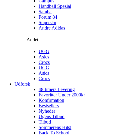
Campus
Handball Spezial
Samba
Forum 84
Superstar
Andre Adidas
Andet
UGG
Asics
Crocs
UGG
Asics
Crocs
Udforsk
48-timers Levering
Favoritter Under 2000kr
Konfirmation
Bestsellers
Nyheder
Ugens Tilbud
Tilbud
Sommerens Hits!
Back To School