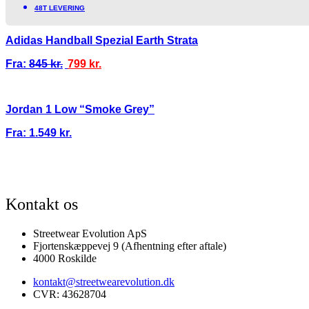
48T LEVERING
Adidas Handball Spezial Earth Strata
Fra:
845
kr.
799
kr.
Jordan 1 Low “Smoke Grey”
Fra:
1.549
kr.
% SIKKER BETALING
SKANDINAVIENS STØRSTE UDVALG AF SJÆLDNE SNE
Kontakt os
Streetwear Evolution ApS
Fjortenskæppevej 9 (Afhentning efter aftale)
4000 Roskilde
kontakt@streetwearevolution.dk
CVR: 43628704