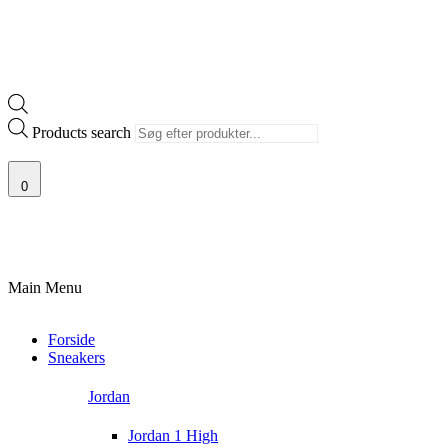
Products search
0
 SIKKER BETALING
SKANDINAVIENS STØRSTE UDVALG AF SJÆLDNE SNEAK
Main Menu
Forside
Sneakers
Jordan
Jordan 1 High