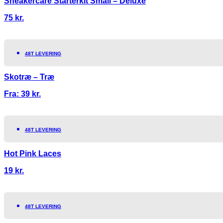
Sneakercare Starterkit Small – Deluxe
75
kr.
48T LEVERING
Skotræ – Træ
Fra:
39
kr.
48T LEVERING
Hot Pink Laces
19
kr.
48T LEVERING