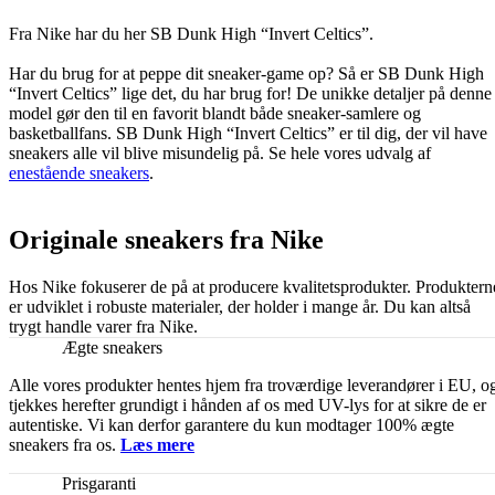
Fra Nike har du her SB Dunk High “Invert Celtics”.
Har du brug for at peppe dit sneaker-game op? Så er SB Dunk High
“Invert Celtics” lige det, du har brug for! De unikke detaljer på denne
model gør den til en favorit blandt både sneaker-samlere og
basketballfans. SB Dunk High “Invert Celtics” er til dig, der vil have
sneakers alle vil blive misundelig på. Se hele vores udvalg af
enestående sneakers
.
Originale sneakers fra Nike
Hos Nike fokuserer de på at producere kvalitetsprodukter. Produktern
er udviklet i robuste materialer, der holder i mange år. Du kan altså
trygt handle varer fra Nike.
Ægte sneakers
Alle vores produkter hentes hjem fra troværdige leverandører i EU, o
tjekkes herefter grundigt i hånden af os med UV-lys for at sikre de er
autentiske. Vi kan derfor garantere du kun modtager 100% ægte
sneakers fra os.
Læs mere
Prisgaranti