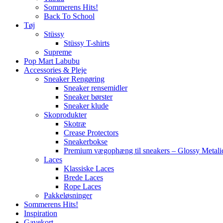
Sommerens Hits!
Back To School
Tøj
Stüssy
Stüssy T-shirts
Supreme
Pop Mart Labubu
Accessories & Pleje
Sneaker Rengøring
Sneaker rensemidler
Sneaker børster
Sneaker klude
Skoprodukter
Skotræ
Crease Protectors
Sneakerbokse
Premium vægophæng til sneakers – Glossy Metali
Laces
Klassiske Laces
Brede Laces
Rope Laces
Pakkeløsninger
Sommerens Hits!
Inspiration
Gavekort