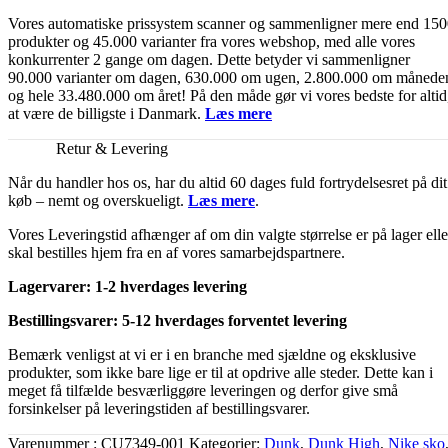
Vores automatiske prissystem scanner og sammenligner mere end 15
produkter og 45.000 varianter fra vores webshop, med alle vores
konkurrenter 2 gange om dagen. Dette betyder vi sammenligner
90.000 varianter om dagen, 630.000 om ugen, 2.800.000 om månede
og hele 33.480.000 om året! På den måde gør vi vores bedste for altid
at være de billigste i Danmark.
Læs mere
Retur & Levering
Når du handler hos os, har du altid 60 dages fuld fortrydelsesret på dit
køb – nemt og overskueligt.
Læs mere
.
Vores Leveringstid afhænger af om din valgte størrelse er på lager elle
skal bestilles hjem fra en af vores samarbejdspartnere.
Lagervarer: 1-2 hverdages levering
Bestillingsvarer: 5-12 hverdages forventet levering
Bemærk venligst at vi er i en branche med sjældne og eksklusive
produkter, som ikke bare lige er til at opdrive alle steder. Dette kan i
meget få tilfælde besværliggøre leveringen og derfor give små
forsinkelser på leveringstiden af bestillingsvarer.
Varenummer
CU7349-001
Kategorier
Dunk
,
Dunk High
,
Nike sko